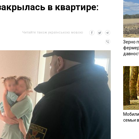
закрылась в квартире:
Читайте також українською мовою
Зерно п
фермер
давнос
Мобили
семьи 