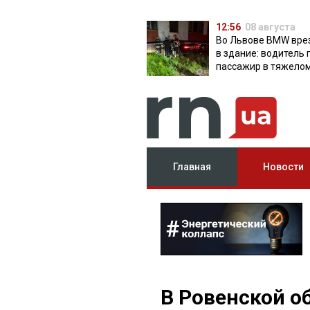
12:56
08 августа
Во Львове BMW вре
в здание: водитель 
пассажир в тяжело
состоянии
Главная
Новости
В Ровенской о