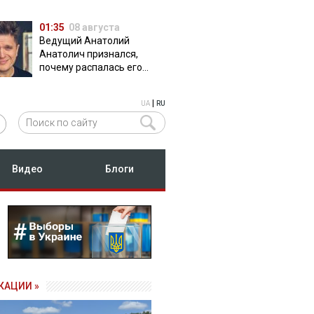
01:35
08 августа
Ведущий Анатолий
Анатолич признался,
почему распалась его
дружба с Остапчуком
|
UA
RU
Видео
Блоги
КАЦИИ »