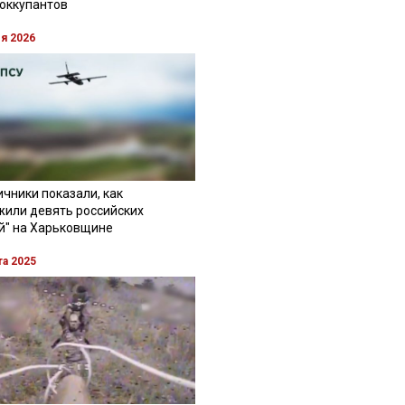
 оккупантов
ля 2026
чники показали, как
жили девять российских
й" на Харьковщине
та 2025