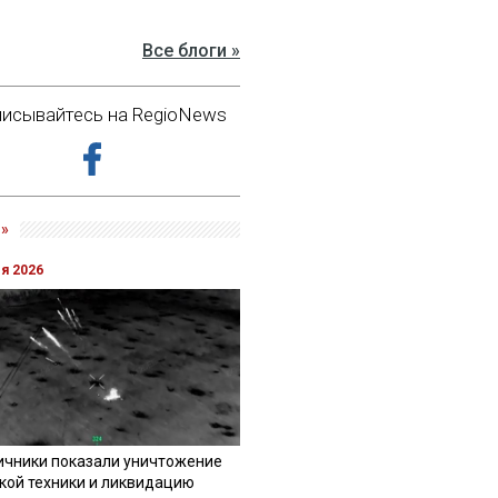
Все блоги »
исывайтесь на RegioNews
»
ля 2026
ичники показали уничтожение
кой техники и ликвидацию