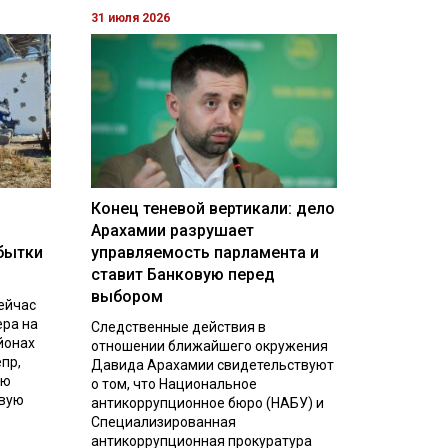
31 июля 2026
Конец теневой вертикали: дело
Арахамии разрушает
бытки
управляемость парламента и
ставит Банковую перед
выбором
ейчас
ера на
Следственные действия в
йонах
отношении ближайшего окружения
пр,
Давида Арахамии свидетельствуют
ую
о том, что Национальное
евую
антикоррупционное бюро (НАБУ) и
Специализированная
антикоррупционная прокуратура