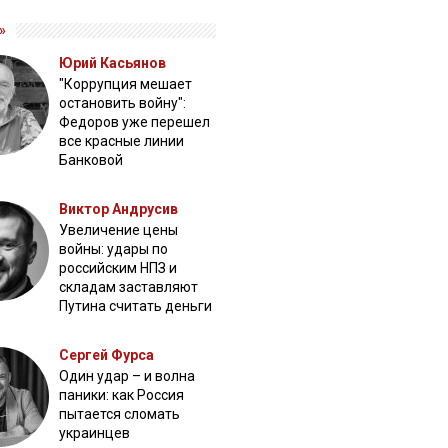
»
Юрий Касьянов
"Коррупция мешает
остановить войну":
Федоров уже перешел
все красные линии
Банковой
Виктор Андрусив
Увеличение цены
войны: удары по
российским НПЗ и
складам заставляют
Путина считать деньги
Сергей Фурса
Один удар – и волна
паники: как Россия
пытается сломать
украинцев