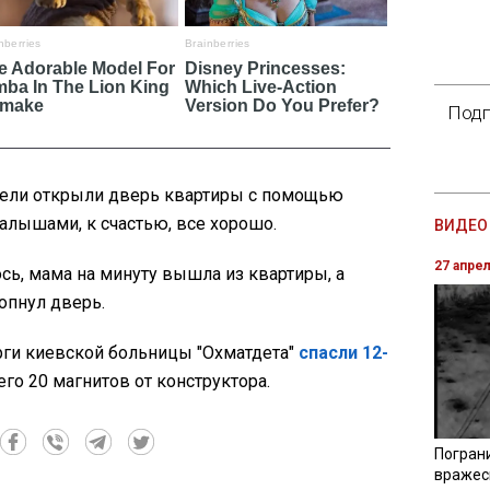
Подп
тели открыли дверь квартиры с помощью
алышами, к счастью, все хорошо.
ВИДЕО 
27 апре
ь, мама на минуту вышла из квартиры, а
опнул дверь.
рги киевской больницы "Охматдета"
спасли 12-
его 20 магнитов от конструктора.
Погран
вражес