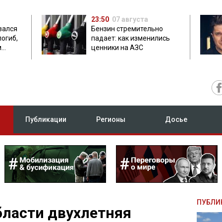
23:50
07 августа
зался
Бензин стремительно
погиб,
падает: как изменились
м
ценники на АЗС
Публикации
Регионы
Досье
ПУБЛИ
бласти двухлетняя