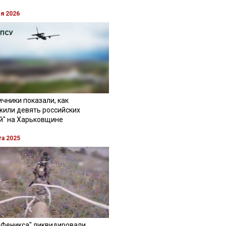
ля 2026
чники показали, как
жили девять российских
й" на Харьковщине
та 2025
"Феникса" ликвидировали