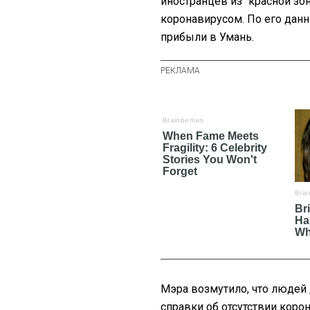
иностранцев из "красной зо
коронавирусом. По его дан
прибыли в Умань.
Мэра возмутило, что людей 
справки об отсутствии корон