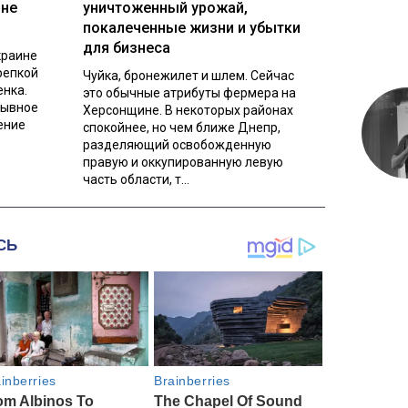
ине
уничтоженный урожай,
покалеченные жизни и убытки
для бизнеса
краине
репкой
Чуйка, бронежилет и шлем. Сейчас
енка.
это обычные атрибуты фермера на
рывное
Херсонщине. В некоторых районах
ение
спокойнее, но чем ближе Днепр,
разделяющий освобожденную
правую и оккупированную левую
часть области, т...