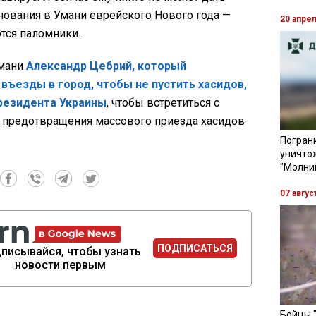
нования в Умани еврейского Нового года —
20 апре
тся паломники.
Умани
Александр Цебрий, который
въезды в город, чтобы не пустить хасидов,
президента Украины
, чтобы встретиться с
 предотвращения массового приезда хасидов
Пограни
уничто
"Молни
07 авгус
ПОДПИСАТЬСЯ
писывайся, чтобы узнать
новости первым
Бойцы 