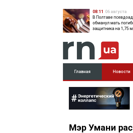
08:11
06 августа
В Полтаве псевдоа
обманул мать поги
защитника на 1,75 м
Главная
Новости
Мэр Умани рас