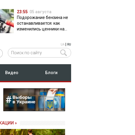
23:55
05 августа
Подорожание бензина не
останавливается: как
изменились ценники на
АЗС
|
UA
RU
Видео
Блоги
КАЦИИ »