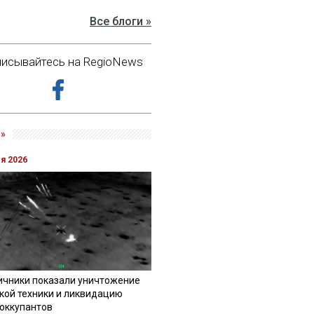
Все блоги »
исывайтесь на RegioNews
»
ля 2026
ичники показали уничтожение
кой техники и ликвидацию
 оккупантов