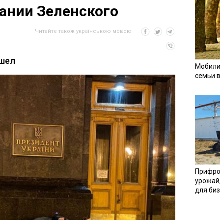
ании Зеленского
Читайте також українською мовою
ышел
Мобили
семьи 
Прифро
урожай
для би