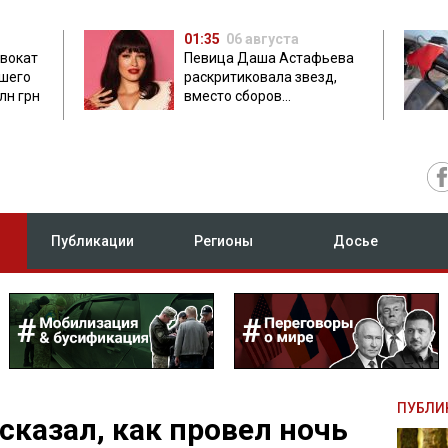
01:35
06 августа
двокат
Певица Даша Астафьева
бшего
раскритиковала звезд,
лн грн
вместо сборов
публикующих фото с
вечеринок
Публикации
Регионы
Досье
ПУБЛИ
сказал, как провел ночь