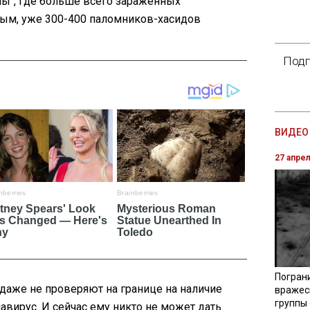
ны", где больше всего зараженных
ным, уже 300-400 паломников-хасидов
Подп
ВИДЕО 
27 апре
Погран
даже не проверяют на границе на наличие
вражес
группы
авирус. И сейчас ему никто не может дать