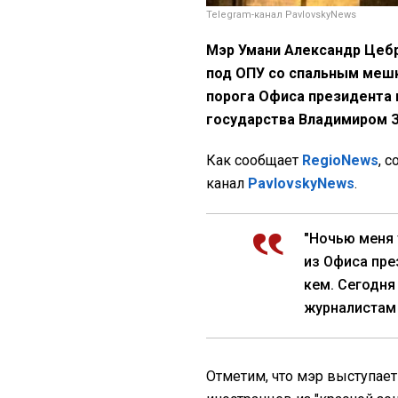
Telegram-канал PavlovskyNews
Мэр Умани Александр Цебр
под ОПУ со спальным мешк
порога Офиса президента 
государства Владимиром 
Как сообщает
RegioNews
, 
канал
PavlovskyNews
.
"Ночью меня 
из Офиса пре
кем. Сегодня
журналистам
Отметим, что мэр выступает