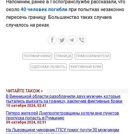
Напомним, ранее
в Госпогранслужбе рассказали, что
около
40 человек погибли
при попытках незаконно
пересечь границу. Большинство таких случаев
случалось на реках.
ПОГРАНИЧНИКИ
ГРАНИЦА
ПРАВООХРАНИТЕЛИ
ОДЕССКАЯ ОБЛАСТЬ
ФИКТИВНЫЙ БРАК
ЧИТАЙТЕ ТАКОЖ »
В Винницкой области разоблачили двух мужчин, которые
пытались выехать за границу, заключив фиктивные браки
10 октября 2024, 02:41
Пятеро жителей Днепропетровщины хотели вне пунктов
пропуска попасть в Румынию
09 октября 2024, 02:51
На Львовщине чиновник ГПСУ помог почти 30 мужчинам