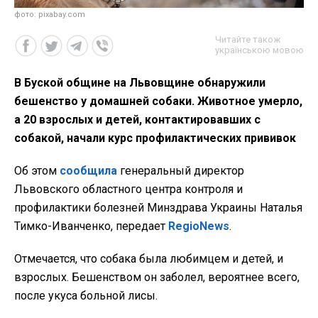
фото: pixabay.com
Читайте також
українською мовою
В Буской общине на Львовщине обнаружили
бешенство у домашней собаки. Животное умерло,
а 20 взрослых и детей, контактировавших с
собакой, начали курс профилактических прививок
Об этом
сообщила
генеральный директор
Львовского областного центра контроля и
профилактики болезней Минздрава Украины Наталья
Тимко-Иванченко, передает
RegioNews
.
Отмечается, что собака была любимцем и детей, и
взрослых. Бешенством он заболел, вероятнее всего,
после укуса больной лисы.