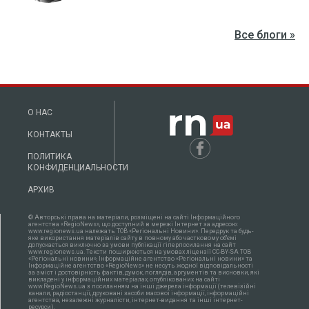
Все блоги »
О НАС
КОНТАКТЫ
ПОЛИТИКА
КОНФИДЕНЦИАЛЬНОСТИ
АРХИВ
© Авторські права на матеріали, розміщені на сайті Інформаційного
агентства «RegioNews», що доступний в мережі Інтернет за адресою:
www.regionews.ua належать ТОВ «Регіональні Новини». Передрук та будь-
яке використання матеріалів сайту в повному або частковому об'ємі
допускається виключно за умови публікації гіперпосилання на сайт
www.regionews.ua. Тексти поширюються нa умовах ліцензії CC-BY-SA ТОВ
«Регіональні новини», Інформаційне агентство «Регіональні новини» та
Інформаційне агентство «RegioNews» не несуть жодної відповідальності
за зміст і достовірність фактів, думок, поглядів, аргументів та висновки, які
викладені у інформаційних матеріалах, опублікованих на сайті
www.RegioNews.ua з посиланням на інші джерела інформації (телевізійні
канали, радіостанції, друковані засоби масової інформації, інформаційні
агентства, незалежні журналісти, інтернет-видання та інші інтернет-
ресурси).