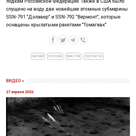
лодкам Российской Федерации. Также в США было
спущено на воду две новейшие атомные субмарины
SSN-791 "Дэлавер" и SSN-792 "Вермонт", которые
оснащены крылатыми ракетами "Томагавк".
КИТАЙ
РОССИЯ
ВМС РФ
ПЕНТАГОН
ВИДЕО »
27 апреля 2026