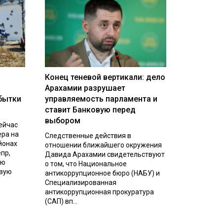
Конец теневой вертикали: дело
Арахамии разрушает
бытки
управляемость парламента и
ставит Банковую перед
выбором
ейчас
ера на
Следственные действия в
йонах
отношении ближайшего окружения
пр,
Давида Арахамии свидетельствуют
ую
о том, что Национальное
евую
антикоррупционное бюро (НАБУ) и
Специализированная
антикоррупционная прокуратура
(САП) вп...