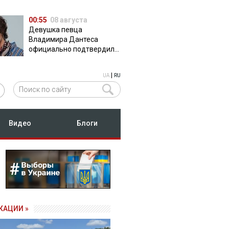
00:55
08 августа
Девушка певца
Владимира Дантеса
официально подтвердила
их отношения
|
UA
RU
Видео
Блоги
КАЦИИ »