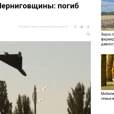
Черниговщины: погиб
Читайте також українською мовою
Зерно п
фермер
давнос
Мобили
семьи 