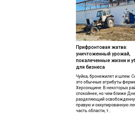
Прифронтовая жатва:
уничтоженный урожай,
покалеченные жизни и у
для бизнеса
Чуйка, бронежилет и шлем. С
это обычные атрибуты ферм
Херсонщине. В некоторых ра
спокойнее, но чем ближе Дне
разделяющий освобожденн
правую и оккупированную л
часть области, т...