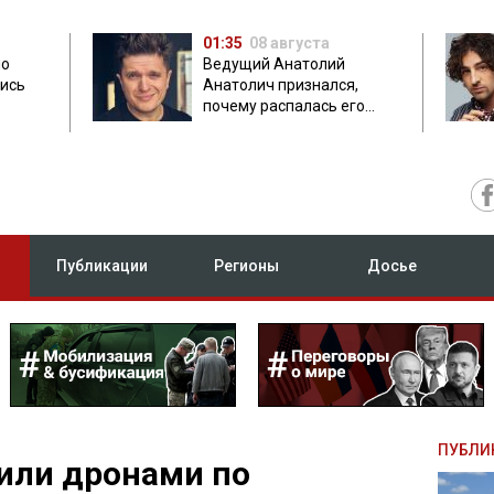
01:35
08 августа
но
Ведущий Анатолий
лись
Анатолич признался,
почему распалась его
дружба с Остапчуком
Публикации
Регионы
Досье
ПУБЛИ
или дронами по