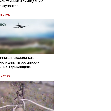
кой техники и ликвидацию
 оккупантов
ля 2026
чники показали, как
жили девять российских
й" на Харьковщине
та 2025