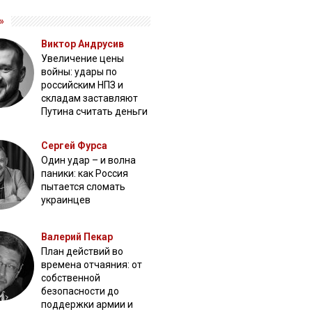
»
Виктор Андрусив
Увеличение цены
войны: удары по
российским НПЗ и
складам заставляют
Путина считать деньги
Сергей Фурса
Один удар – и волна
паники: как Россия
пытается сломать
украинцев
Валерий Пекар
План действий во
времена отчаяния: от
собственной
безопасности до
поддержки армии и