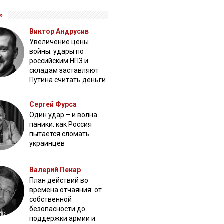
»
Виктор Андрусив
Увеличение цены
войны: удары по
российским НПЗ и
складам заставляют
Путина считать деньги
Сергей Фурса
Один удар – и волна
паники: как Россия
пытается сломать
украинцев
Валерий Пекар
План действий во
времена отчаяния: от
собственной
безопасности до
поддержки армии и