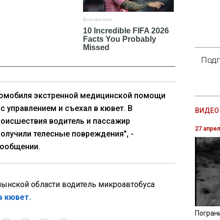
Подп
томобиля экстренной медицинской помощи
 с управлением и съехал в кювет. В
ВИДЕО 
роисшествия водитель и пассажир
27 апре
олучили телесные повреждения", -
сообщении.
лынской области водитель микроавтобуса
в кювет.
Погран