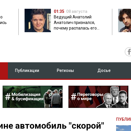
01:35
08 августа
но
Ведущий Анатолий
лись
Анатолич признался,
почему распалась его
дружба с Остапчуком
Публикации
Регионы
Досье
ПУБЛИ
не автомобиль "скорой"