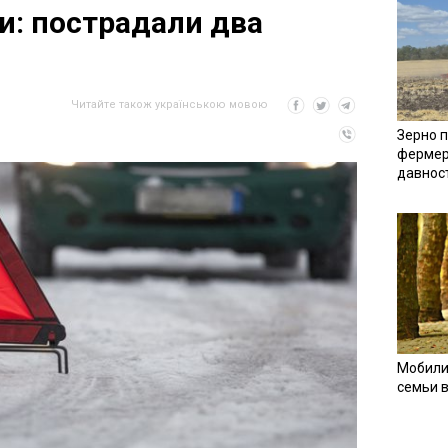
ги: пострадали два
Читайте також українською мовою
Зерно п
фермер
давнос
Мобили
семьи 