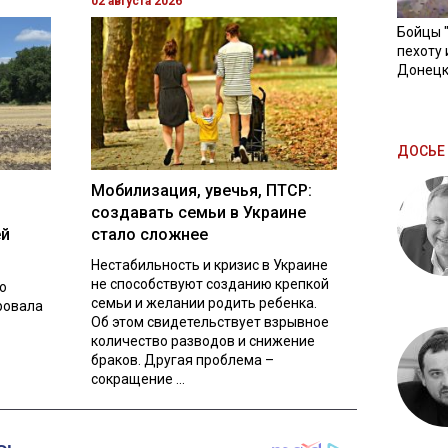
02 августа 2026
Бойцы 
пехоту 
Донецк
ДОСЬЕ 
Мобилизация, увечья, ПТСР:
создавать семьи в Украине
ей
стало сложнее
Нестабильность и кризис в Украине
не способствуют созданию крепкой
о
семьи и желании родить ребенка.
ровала
Об этом свидетельствует взрывное
количество разводов и снижение
браков. Другая проблема –
сокращение ...