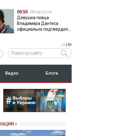
00:55
08 августа
Девушка певца
Владимира Дантеса
официально подтвердила
их отношения
|
UA
RU
Видео
Блоги
КАЦИИ »