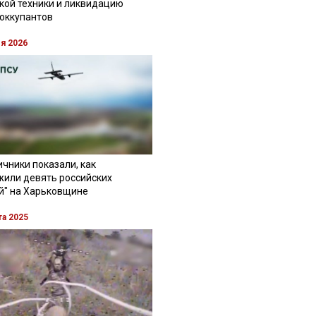
кой техники и ликвидацию
 оккупантов
ля 2026
чники показали, как
жили девять российских
й" на Харьковщине
та 2025