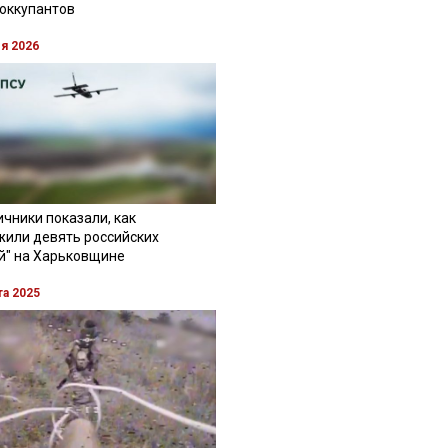
 оккупантов
ля 2026
чники показали, как
жили девять российских
й" на Харьковщине
та 2025