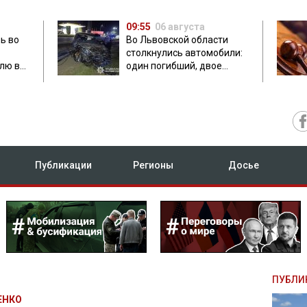
09:55
06 августа
ь во
Во Львовской области
столкнулись автомобили:
лю в
один погибший, двое
травмированных
Публикации
Регионы
Досье
ПУБЛИ
ЕНКО