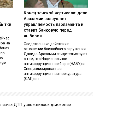
Конец теневой вертикали: дело
Арахамии разрушает
бытки
управляемость парламента и
ставит Банковую перед
выбором
ейчас
ера на
Следственные действия в
йонах
отношении ближайшего окружения
пр,
Давида Арахамии свидетельствуют
ую
о том, что Национальное
евую
антикоррупционное бюро (НАБУ) и
Специализированная
антикоррупционная прокуратура
(САП) вп...
е из-за ДТП усложнилось движение