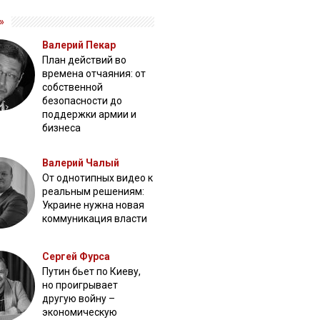
»
Валерий Пекар
План действий во
времена отчаяния: от
собственной
безопасности до
поддержки армии и
бизнеса
Валерий Чалый
От однотипных видео к
реальным решениям:
Украине нужна новая
коммуникация власти
Сергей Фурса
Путин бьет по Киеву,
но проигрывает
другую войну –
экономическую