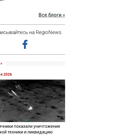
Все блоги »
исывайтесь на RegioNews
»
ля 2026
ичники показали уничтожение
кой техники и ликвидацию