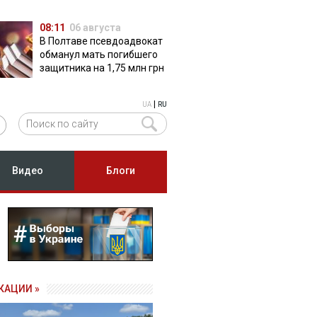
08:11
06 августа
В Полтаве псевдоадвокат
обманул мать погибшего
защитника на 1,75 млн грн
|
UA
RU
Видео
Блоги
КАЦИИ »