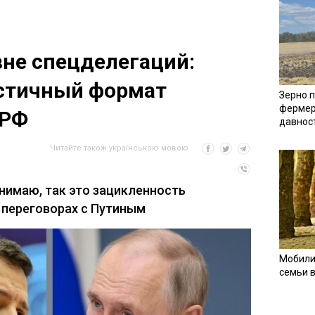
вне спецделегаций:
стичный формат
Зерно п
фермер
 РФ
давнос
Читайте також українською мовою
онимаю, так это зацикленность
и переговорах с Путиным
Мобили
семьи 