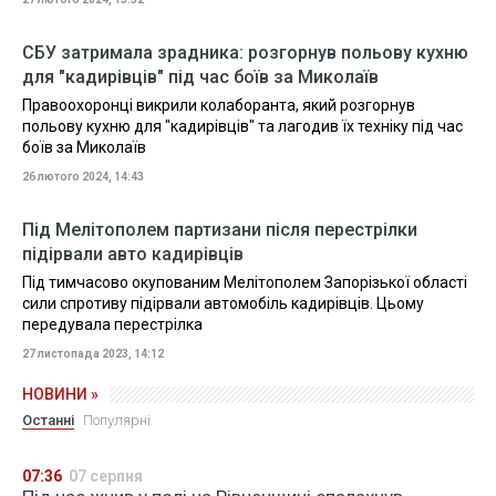
СБУ затримала зрадника: розгорнув польову кухню
для "кадирівців" під час боїв за Миколаїв
Правоохоронці викрили колаборанта, який розгорнув
польову кухню для "кадирівців" та лагодив їх техніку під час
боїв за Миколаїв
26 лютого 2024, 14:43
Під Мелітополем партизани після перестрілки
підірвали авто кадирівців
Під тимчасово окупованим Мелітополем Запорізької області
сили спротиву підірвали автомобіль кадирівців. Цьому
передувала перестрілка
27 листопада 2023, 14:12
НОВИНИ »
Останні
Популярні
07:36
07 серпня