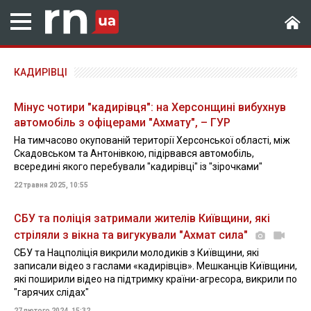
КАДИРІВЦІ
Мінус чотири "кадирівця": на Херсонщині вибухнув
автомобіль з офіцерами "Ахмату", – ГУР
На тимчасово окупованій території Херсонської області, між
Скадовськом та Антонівкою, підірвався автомобіль,
всередині якого перебували "кадирівці" із "зірочками"
22 травня 2025, 10:55
СБУ та поліція затримали жителів Київщини, які
стріляли з вікна та вигукували "Ахмат сила"
СБУ та Нацполіція викрили молодиків з Київщини, які
записали відео з гаслами «кадирівців». Мешканців Київщини,
які поширили відео на підтримку країни-агресора, викрили по
"гарячих слідах"
27 лютого 2024, 15:32