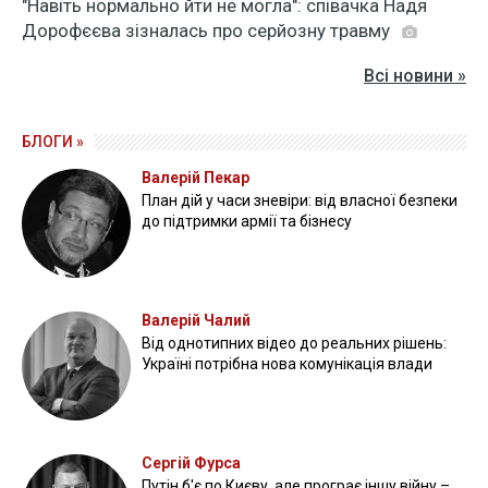
"Навіть нормально йти не могла": співачка Надя
Дорофєєва зізналась про серйозну травму
Всі новини »
БЛОГИ »
Валерій Пекар
План дій у часи зневіри: від власної безпеки
до підтримки армії та бізнесу
Валерій Чалий
Від однотипних відео до реальних рішень:
Україні потрібна нова комунікація влади
Сергій Фурса
Путін б'є по Києву, але програє іншу війну –