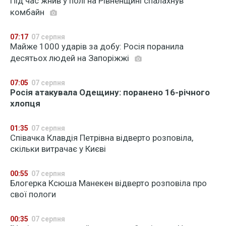
Під час жнив у полі на Рівненщині спалахнув
комбайн
07:17
07 серпня
Майже 1000 ударів за добу: Росія поранила
десятьох людей на Запоріжжі
07:05
07 серпня
Росія атакувала Одещину: поранено 16-річного
хлопця
01:35
07 серпня
Співачка Клавдія Петрівна відверто розповіла,
скільки витрачає у Києві
00:55
07 серпня
Блогерка Ксюша Манекен відверто розповіла про
свої пологи
00:35
07 серпня