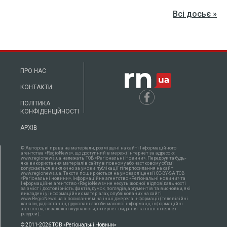
Всі досьє »
ПРО НАС
КОНТАКТИ
ПОЛІТИКА
КОНФІДЕНЦІЙНОСТІ
АРХІВ
© Авторські права на матеріали, розміщені на сайті Інформаційного
агентства «RegioNews», що доступний в мережі Інтернет за адресою:
www.regionews.ua належать ТОВ «Регіональні Новини». Передрук та будь-
яке використання матеріалів сайту в повному або частковому об'ємі
допускається виключно за умови публікації гіперпосилання на сайт
www.regionews.ua. Тексти поширюються нa умовах ліцензії CC-BY-SA ТОВ
«Регіональні новини», Інформаційне агентство «Регіональні новини» та
Інформаційне агентство «RegioNews» не несуть жодної відповідальності
за зміст і достовірність фактів, думок, поглядів, аргументів та висновки, які
викладені у інформаційних матеріалах, опублікованих на сайті
www.RegioNews.ua з посиланням на інші джерела інформації (телевізійні
канали, радіостанції, друковані засоби масової інформації, інформаційні
агентства, незалежні журналісти, інтернет-видання та інші інтернет-
ресурси).
© 2011-2026 ТОВ «Регіональні Новини»