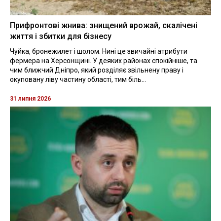
Прифронтові жнива: знищений врожай, скалічені
життя і збитки для бізнесу
Чуйка, бронежилет і шолом. Нині це звичайні атрибути
фермера на Херсонщині. У деяких районах спокійніше, та
чим ближчий Дніпро, який розділяє звільнену праву і
окуповану ліву частину області, тим біль...
31 липня 2026