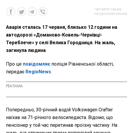
Читайте также
на русском языке
Аварія сталась 17 червня, близько 12 години на
автодорозі «Доманово-Ковель-Чернівці-
Тереблече» у селі Велика Городниця. На жаль,
загинула людина
Про це
повідомляє
поліція Рівненської області,
передає
RegioNews
.
Попередньо, 30-річний водій Volkswagen Crafter
наїхав на 71-річного велосипедиста. Відомо, що
пенсіонер у той час перетинав проїзну частину. На
жаль, від отриманих травм потерпілий загинув.