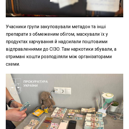
Учасники групи закуповували метадон та інші
препарати з обмеженим обігом, маскували їх у
продуктах харчування й надсилали поштовими
відправленнями до СІЗО. Там наркотики збували, а
отримані кошти розподіляли між організаторами
схеми.