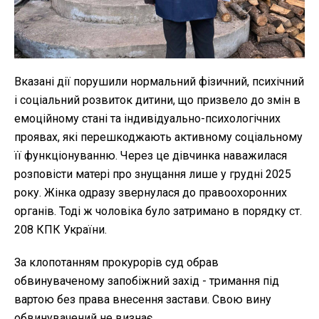
Вказані дії порушили нормальний фізичний, психічний
і соціальний розвиток дитини, що призвело до змін в
емоційному стані та індивідуально-психологічних
проявах, які перешкоджають активному соціальному
її функціонуванню. Через це дівчинка наважилася
розповісти матері про знущання лише у грудні 2025
року. Жінка одразу звернулася до правоохоронних
органів. Тоді ж чоловіка було затримано в порядку ст.
208 КПК України.
За клопотанням прокурорів суд обрав
обвинуваченому запобіжний захід - тримання під
вартою без права внесення застави. Свою вину
обвинувачений не визнає.