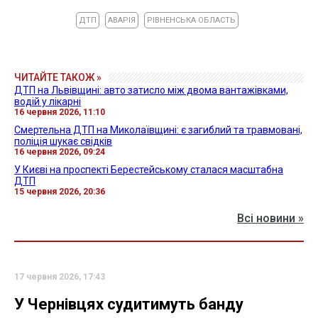
ДТП
АВАРІЯ
РІВНЕНСЬКА ОБЛАСТЬ
ЧИТАЙТЕ ТАКОЖ »
ДТП на Львівщині: авто затисло між двома вантажівками,
водій у лікарні
16 червня 2026, 11:10
Смертельна ДТП на Миколаївщині: є загиблий та травмовані,
поліція шукає свідків
16 червня 2026, 09:24
У Києві на проспекті Берестейському сталася масштабна
ДТП
15 червня 2026, 20:36
Всі новини »
17 червня 2026, 17:43
У Чернівцях судитимуть банду