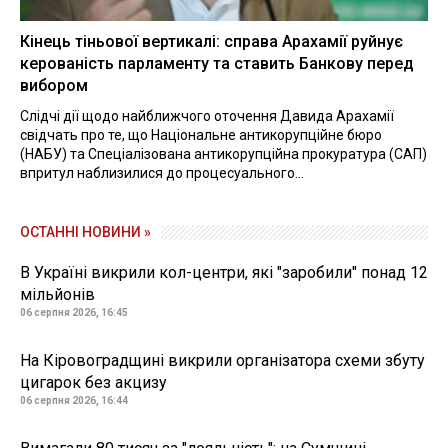
Кінець тіньової вертикалі: справа Арахамії руйнує
керованість парламенту та ставить Банкову перед
вибором
Слідчі дії щодо найближчого оточення Давида Арахамії
свідчать про те, що Національне антикорупційне бюро
(НАБУ) та Спеціалізована антикорупційна прокуратура (САП)
впритул наблизилися до процесуального...
ОСТАННІ НОВИНИ »
В Україні викрили кол-центри, які "заробили" понад 12
мільйонів
06 серпня 2026, 16:45
На Кіровоградщині викрили організатора схеми збуту
цигарок без акцизу
06 серпня 2026, 16:44