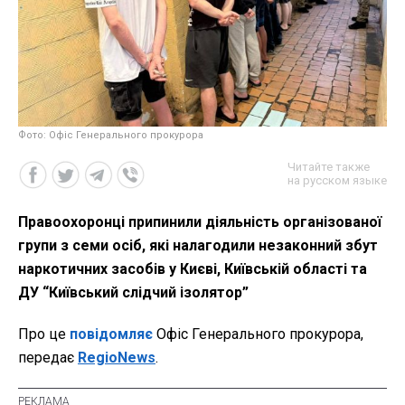
Фото: Офіс Генерального прокурора
Читайте также
на русском языке
Правоохоронці припинили діяльність організованої
групи з семи осіб, які налагодили незаконний збут
наркотичних засобів у Києві, Київській області та
ДУ “Київський слідчий ізолятор”
Про це
повідомляє
Офіс Генерального прокурора,
передає
RegioNews
.