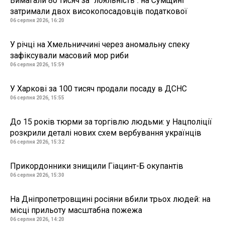
Вимагали 80 тисяч за "лояльність": на Сумщині
затримали двох високопосадовців податкової
06 серпня 2026, 16:20
У річці на Хмельниччині через аномальну спеку
зафіксували масовий мор риби
06 серпня 2026, 15:59
У Харкові за 100 тисяч продали посаду в ДСНС
06 серпня 2026, 15:55
До 15 років тюрми за торгівлю людьми: у Нацполіції
розкрили деталі нових схем вербування українців
06 серпня 2026, 15:32
Прикордонники знищили Гіацинт-Б окупантів
06 серпня 2026, 15:30
На Дніпропетровщині росіяни вбили трьох людей: на
місці прильоту масштабна пожежа
06 серпня 2026, 14:20