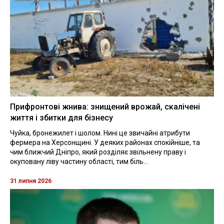
Прифронтові жнива: знищений врожай, скалічені
життя і збитки для бізнесу
Чуйка, бронежилет і шолом. Нині це звичайні атрибути
фермера на Херсонщині. У деяких районах спокійніше, та
чим ближчий Дніпро, який розділяє звільнену праву і
окуповану ліву частину області, тим біль...
31 липня 2026