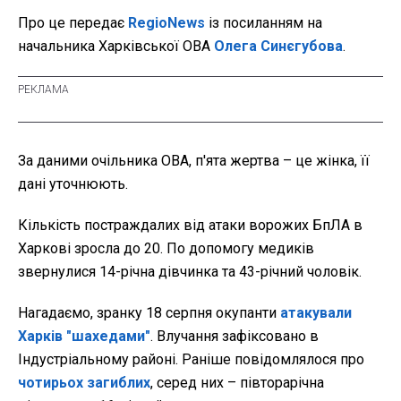
Про це передає
RegioNews
із посиланням на
начальника Харківської ОВА
Олега Синєгубова
.
За даними очільника ОВА, п'ята жертва – це жінка, її
дані уточнюють.
Кількість постраждалих від атаки ворожих БпЛА в
Харкові зросла до 20. По допомогу медиків
звернулися 14-річна дівчинка та 43-річний чоловік.
Нагадаємо, зранку 18 серпня окупанти
атакували
Харків "шахедами"
. Влучання зафіксовано в
Індустріальному районі. Раніше повідомлялося про
чотирьох загиблих
, серед них – півторарічна