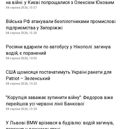
на війні: у Києві попрощалися з Олексієм Юковим
08 серпня 2026, 15:57
Війська РФ атакували безпілотниками промислові
підприємства у Запоріжжі
08 серпня 2026, 15:20
Росіяни вдарили по автобусу у Нікополі: загинув
водій, є поранений
08 серпня 2026, 14:50
США щомісяця постачатимуть Україні ракети для
Patriot – Зеленський
08 серпня 2026, 14:22
"Корупція заважає зупинити війну": Федоров вже
перейшов усі червоні лінії Банкової
08 серпня 2026, 13:24
У Львові BMW врізався в будівлю: водій загинув,