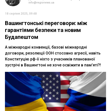
info@regionews.ua
18 серпня 2025, 09:48
Вашингтонські переговори: між
гарантіями безпеки та новим
Будапештом
А міжнародні конвенції, базові міжнародні
договори, резолюції ООН стосовно агресії, навіть
Конституцію рф-ії ніхто з учасників планованої
зустрічі в Вашингтоні не хоче освіжити в пам'яті?!