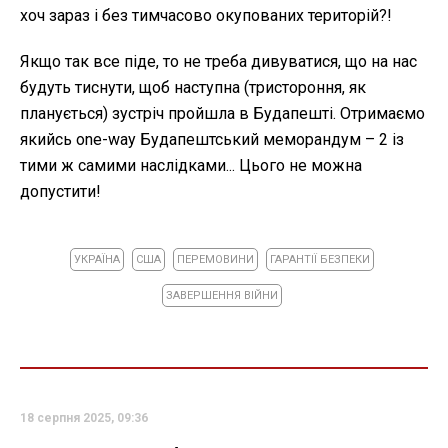
хоч зараз і без тимчасово окупованих територій?!
Якщо так все піде, то не треба дивуватися, що на нас
будуть тиснути, щоб наступна (тристороння, як
планується) зустріч пройшла в Будапешті. Отримаємо
якийсь one-way Будапештський меморандум – 2 із
тими ж самими наслідками... Цього не можна
допустити!
УКРАЇНА
США
ПЕРЕМОВИНИ
ГАРАНТІЇ БЕЗПЕКИ
ЗАВЕРШЕННЯ ВІЙНИ
18 серпня 2025, 09:36