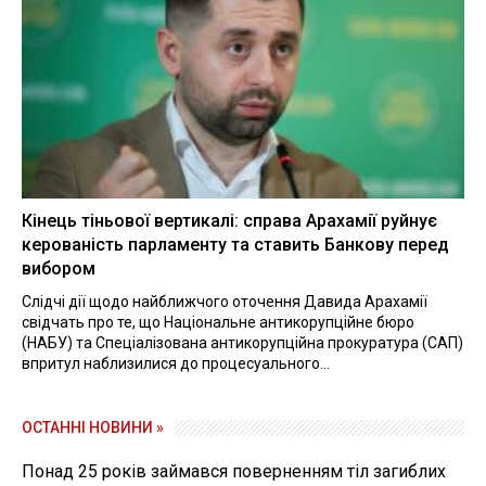
Кінець тіньової вертикалі: справа Арахамії руйнує
керованість парламенту та ставить Банкову перед
вибором
Слідчі дії щодо найближчого оточення Давида Арахамії
свідчать про те, що Національне антикорупційне бюро
(НАБУ) та Спеціалізована антикорупційна прокуратура (САП)
впритул наблизилися до процесуального...
ОСТАННІ НОВИНИ »
Понад 25 років займався поверненням тіл загиблих