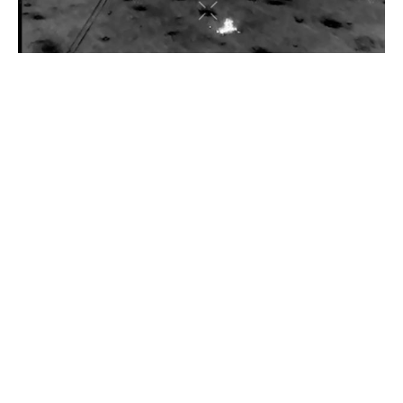
Прикордонники показали знищення ворожої техніки та
ліквідацію групи окупантів
20 квітня 2026
Прикордонники показали, як знищили девʼять російських
"Молній" на Харківщині