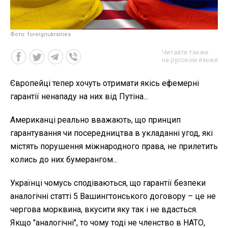
Фото: foreignukraines
Читайте также
на русском языке
Європейці тепер хочуть отримати якісь ефемерні
гарантії ненападу на них від Путіна...
Американці реально вважають, що принцип
гарантування чи посередництва в укладанні угод, які
містять порушення міжнародного права, не прилетить
колись до них бумерангом...
Українці чомусь сподіваються, що гарантії безпеки
аналогічні статті 5 Вашингтонського договору – це не
чергова морквина, вкусити яку так і не вдасться.
Якщо "аналогічні", то чому тоді не членство в НАТО,