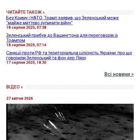
ЧИТАЙТЕ ТАКОЖ »
Без Криму і НАТО: Трамп заявив, що Зеленський може
"майже миттєво зупинити війну"
18 серпня 2025, 07:38
Зеленський прибув до Вашингтона для переговорів із
Трампом
18 серпня 2025, 07:14
Санкції проти РФ та територіальна цілісність України: про що
говорили Зеленський та фон дер Ляєн
17 серпня 2025, 18:30
Всі новини »
ВІДЕО »
27 квітня 2026