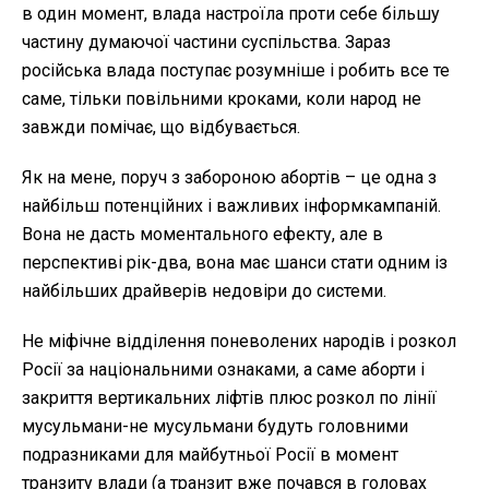
в один момент, влада настроїла проти себе більшу
частину думаючої частини суспільства. Зараз
російська влада поступає розумніше і робить все те
саме, тільки повільними кроками, коли народ не
завжди помічає, що відбувається.
Як на мене, поруч з забороною абортів – це одна з
найбільш потенційних і важливих інформкампаній.
Вона не дасть моментального ефекту, але в
перспективі рік-два, вона має шанси стати одним із
найбільших драйверів недовіри до системи.
Не міфічне відділення поневолених народів і розкол
Росії за національними ознаками, а саме аборти і
закриття вертикальних ліфтів плюс розкол по лінії
мусульмани-не мусульмани будуть головними
подразниками для майбутньої Росії в момент
транзиту влади (а транзит вже почався в головах