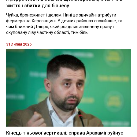
життя і збитки для бізнесу
Чуйка, бронежилет і шолом. Нині це звичайні атрибути
фермера на Херсонщині. У деяких районах спокійніше, та
чим ближчий Дніпро, який розділяє звільнену праву і
окуповану ліву частину області, тим біль...
31 липня 2026
Кінець тіньової вертикалі: справа Арахамії руйнує