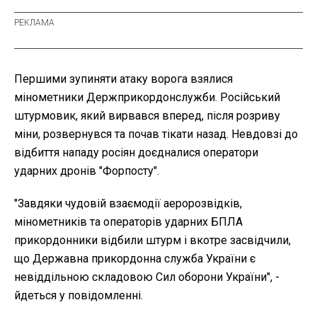
Першими зупиняти атаку ворога взялися
мінометники Держприкордонслужби. Російський
штурмовик, який вирвався вперед, після розриву
міни, розвернувся та почав тікати назад. Невдовзі до
відбиття нападу росіян доєдналися оператори
ударних дронів "Форпосту".
"Завдяки чудовій взаємодії аеророзвідків,
мінометників та операторів ударних БПЛА
прикордонники відбили штурм і вкотре засвідчили,
що Державна прикордонна служба України є
невіддільною складовою Сил оборони України", -
йдеться у повідомленні.