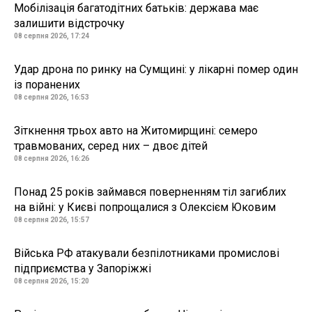
Мобілізація багатодітних батьків: держава має
залишити відстрочку
08 серпня 2026, 17:24
Удар дрона по ринку на Сумщині: у лікарні помер один
із поранених
08 серпня 2026, 16:53
Зіткнення трьох авто на Житомирщині: семеро
травмованих, серед них – двоє дітей
08 серпня 2026, 16:26
Понад 25 років займався поверненням тіл загиблих
на війні: у Києві попрощалися з Олексієм Юковим
08 серпня 2026, 15:57
Війська РФ атакували безпілотниками промислові
підприємства у Запоріжжі
08 серпня 2026, 15:20