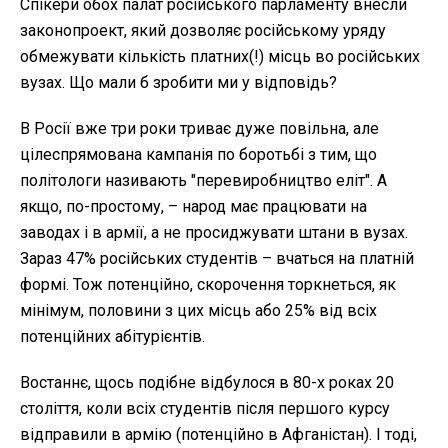
Спікери обох палат російського парламенту внесли
законопроект, який дозволяє російському уряду
обмежувати кількість платних(!) місць во російських
вузах. Що мали б зробити ми у відповідь?
В Росії вже три роки триває дуже повільна, але
цілеспрямована кампанія по боротьбі з тим, що
політологи називають "перевиробництво еліт". А
якщо, по-простому, – народ має працювати на
заводах і в армії, а не просиджувати штани в вузах.
Зараз 47% російських студентів – вчаться на платній
формі. Тож потенційно, скорочення торкнеться, як
мінімум, половини з цих місць або 25% від всіх
потенційних абітурієнтів.
Востаннє, щось подібне відбулося в 80-х роках 20
століття, коли всіх студентів після першого курсу
відправили в армію (потенційно в Афганістан). І тоді,