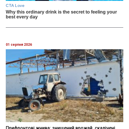
01 серпня 2026
Прифронтові жнива: знищений врожай, скалічені