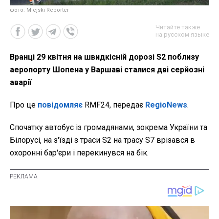
фото: Miejski Reporter
Читайте также
на русском языке
Вранці 29 квітня на швидкісній дорозі S2 поблизу
аеропорту Шопена у Варшаві сталися дві серйозні
аварії
Про це
повідомляє
RMF24, передає
RegioNews
.
Спочатку автобус із громадянами, зокрема України та
Білорусі, на з'їзді з траси S2 на трасу S7 врізався в
охоронні бар'єри і перекинувся на бік.