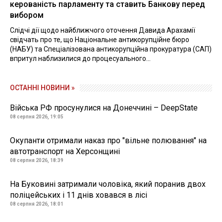
керованість парламенту та ставить Банкову перед
вибором
Слідчі дії щодо найближчого оточення Давида Арахамії
свідчать про те, що Національне антикорупційне бюро
(НАБУ) та Спеціалізована антикорупційна прокуратура (САП)
впритул наблизилися до процесуального...
ОСТАННІ НОВИНИ »
Війська РФ просунулися на Донеччині – DeepState
08 серпня 2026, 19:05
Окупанти отримали наказ про "вільне полювання" на
автотранспорт на Херсонщині
08 серпня 2026, 18:39
На Буковині затримали чоловіка, який поранив двох
поліцейських і 11 днів ховався в лісі
08 серпня 2026, 18:01