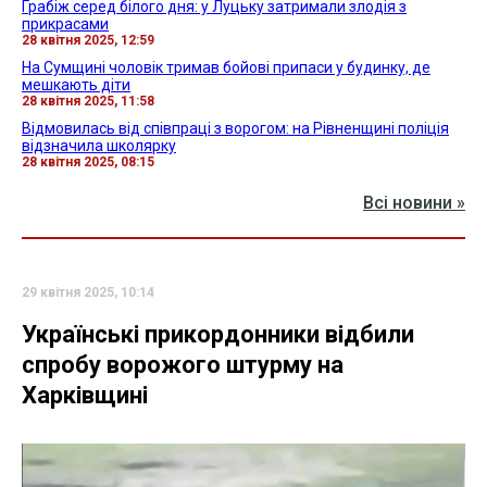
Грабіж серед білого дня: у Луцьку затримали злодія з
прикрасами
28 квітня 2025, 12:59
На Сумщині чоловік тримав бойові припаси у будинку, де
мешкають діти
28 квітня 2025, 11:58
Відмовилась від співпраці з ворогом: на Рівненщині поліція
відзначила школярку
28 квітня 2025, 08:15
Всі новини »
29 квітня 2025, 10:14
Українські прикордонники відбили
спробу ворожого штурму на
Харківщині