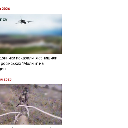
я 2026
донники показали, як знищили
 російських "Молній" на
щині
ня 2025