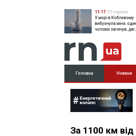
11:17
07 серпня
У морі в Коблевому
вибухнула міна: оди
чоловік загинув, дві
поранені
Головна
Новини
За 1100 км від