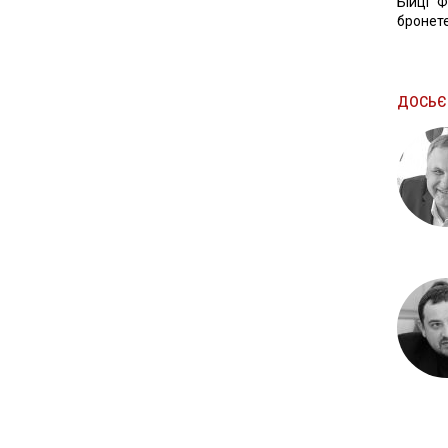
Бійці "
бронете
ДОСЬЄ