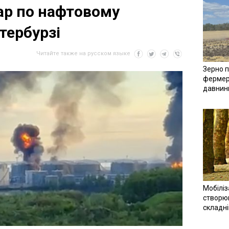
ар по нафтовому
тербурзі
Читайте также на русском языке
Зерно п
фермер
давнин
Мобіліз
створюв
складн