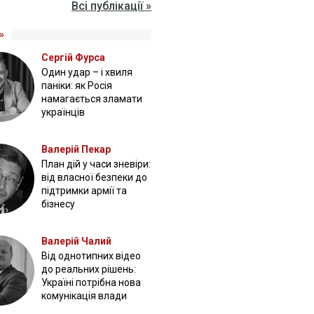
Всі публікації »
»
Сергій Фурса
Один удар – і хвиля
паніки: як Росія
намагається зламати
українців
Валерій Пекар
План дій у часи зневіри:
від власної безпеки до
підтримки армії та
бізнесу
Валерій Чалий
Від однотипних відео
до реальних рішень:
Україні потрібна нова
комунікація влади