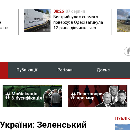
08:26
07 серпня
Вистрибнула з сьомого
н
поверху: в Одесі загинула
 жінки
12-річна дівчинка, яка
приїхала на відпочинок
Публікації
Регіони
Досьє
ПУБЛІК
 України: Зеленський