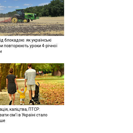
ід блокадою: як українські
и повторюють уроки 4-річної
и
ація, каліцтва, ПТСР:
ати сім'ї в Україні стало
іше