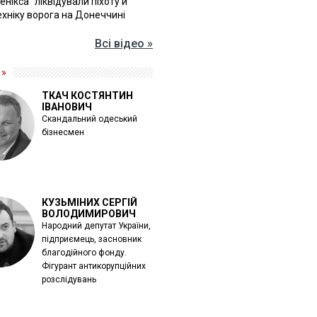
Фенікса" ліквідували піхоту й
хніку ворога на Донеччині
Всі відео »
 »
ТКАЧ КОСТЯНТИН
ІВАНОВИЧ
Скандальний одеський
бізнесмен
КУЗЬМІНИХ СЕРГІЙ
ВОЛОДИМИРОВИЧ
Народний депутат України,
підприємець, засновник
благодійного фонду.
Фігурант антикорупційних
розслідувань