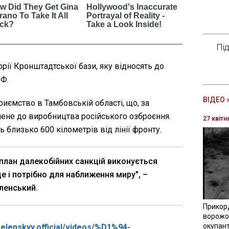
Пі
орії Кронштадтської бази, яку відносять до
РФ.
ВІДЕО 
иємство в Тамбовській області, що, за
ене до виробництва російського озброєння.
27 квітн
ь близько 600 кілометрів від лінії фронту.
 план далекобійних санкцій виконується
це і потрібно для наближення миру", –
ленський.
Прикор
ворожої
окупант
elenskyy.official/videos/%D1%94-