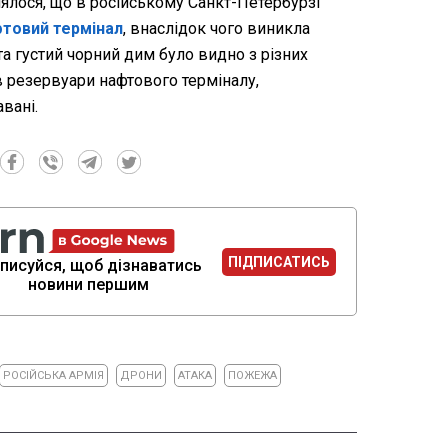
ялося, що в російському Санкт-Петербурзі
фтовий термінал
, внаслідок чого виникла
а густий чорний дим було видно з різних
в резервуари нафтового терміналу,
вані.
ПІДПИСАТИСЬ
писуйся, щоб дізнаватись
новини першим
РОСІЙСЬКА АРМІЯ
ДРОНИ
АТАКА
ПОЖЕЖА