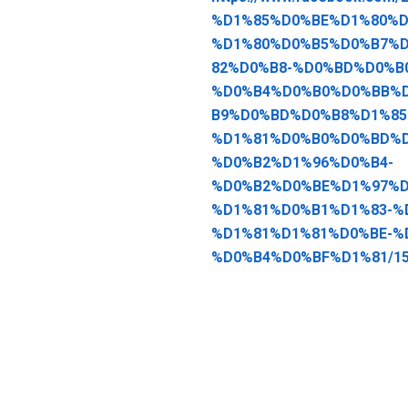
%D1%85%D0%BE%D1%80%D
%D1%80%D0%B5%D0%B7%
82%D0%B8-%D0%BD%D0%B
%D0%B4%D0%B0%D0%BB%
B9%D0%BD%D0%B8%D1%85
%D1%81%D0%B0%D0%BD%D
%D0%B2%D1%96%D0%B4-
%D0%B2%D0%BE%D1%97%D
%D1%81%D0%B1%D1%83-%
%D1%81%D1%81%D0%BE-%
%D0%B4%D0%BF%D1%81/153