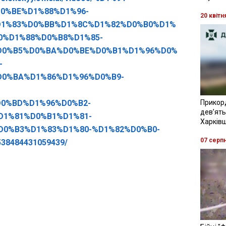
0%BE%D1%88%D1%96-
20 квітн
D1%83%D0%BB%D1%8C%D1%82%D0%B0%D1%
0%D1%88%D0%B8%D1%85-
D0%B5%D0%BA%D0%BE%D0%B1%D1%96%D0%
-
0%BA%D1%86%D1%96%D0%B9-
0%BD%D1%96%D0%B2-
Прикор
девʼять
D1%81%D0%B1%D1%81-
Харків
D0%B3%D1%83%D1%80-%D1%82%D0%B0-
07 серп
8484431059439/