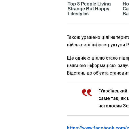
Також уражено цілі на терит
військової інфраструктури 
Ще однією ціллю стало підпр
наявною інформацією, залуч
Відстань до об’єкта становит
"Український
саме так, як 
наголосив Зе
https://www.facebook.com/z