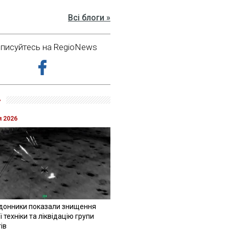
Всі блоги »
дписуйтесь на RegioNews
»
я 2026
донники показали знищення
 техніки та ліквідацію групи
ів