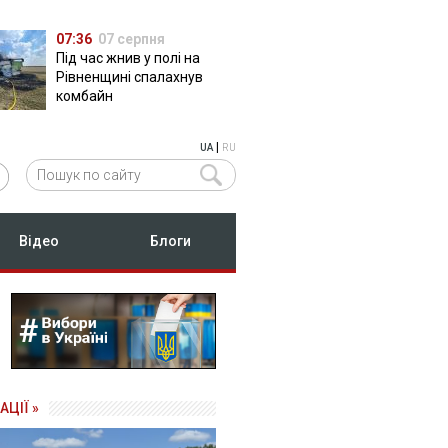
07:36
07 серпня
Під час жнив у полі на
Рівненщині спалахнув
комбайн
|
UA
RU
Відео
Блоги
АЦІЇ »