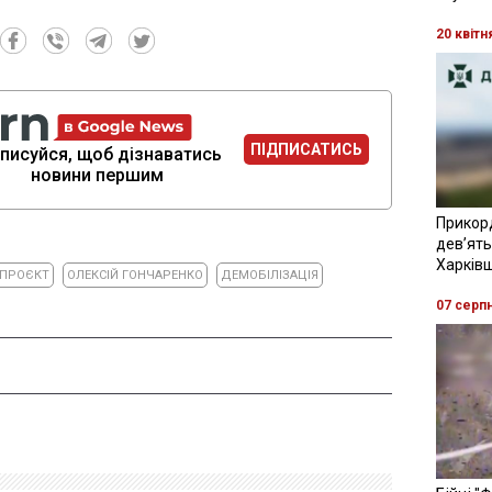
20 квітн
ПІДПИСАТИСЬ
писуйся, щоб дізнаватись
новини першим
Прикор
девʼять
Харків
ПРОЄКТ
ОЛЕКСІЙ ГОНЧАРЕНКО
ДЕМОБІЛІЗАЦІЯ
07 серп