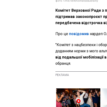
фото: t.me/verkhovnaradaukrainy
Комітет Верховної Ради з 
підтримав законопроєкт пр
передбачена відстрочка від
Про це
повідомив
нардеп Ол
"Комітет з нацбезпеки і обо
доданням норми з мого аль
від подальшої мобілізації в
обранця.