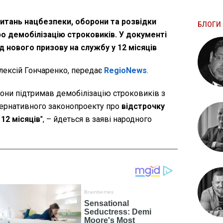
питань нацбезпеки, оборони та розвідки
БЛОГИ 
о демобілізацію строковиків. У документі
 нового призову на службу у 12 місяців
ексій Гончаренко, передає
RegioNews
.
рони підтримав демобілізацію строковиків з
тернативного законопроекту про
відстрочку
 12 місяців
", – йдеться в заяві народного