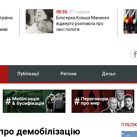
00:55
07 серпня
трівна
Блогерка Ксюша Манекен
відверто розповіла про
иєві
свої пологи
Публікації
Регіони
Досьє
ПУБЛІК
про демобілізацію