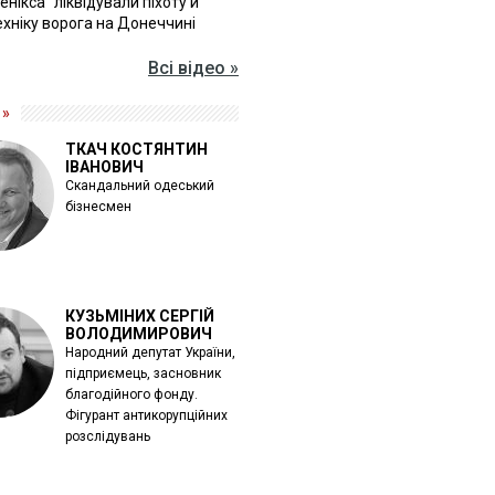
Фенікса" ліквідували піхоту й
хніку ворога на Донеччині
Всі відео »
 »
ТКАЧ КОСТЯНТИН
ІВАНОВИЧ
Скандальний одеський
бізнесмен
КУЗЬМІНИХ СЕРГІЙ
ВОЛОДИМИРОВИЧ
Народний депутат України,
підприємець, засновник
благодійного фонду.
Фігурант антикорупційних
розслідувань