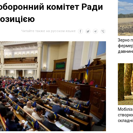
 оборонний комітет Ради
позицією
Читайте также на русском языке
Зерно п
фермер
давнин
Мобіліз
створюв
складн