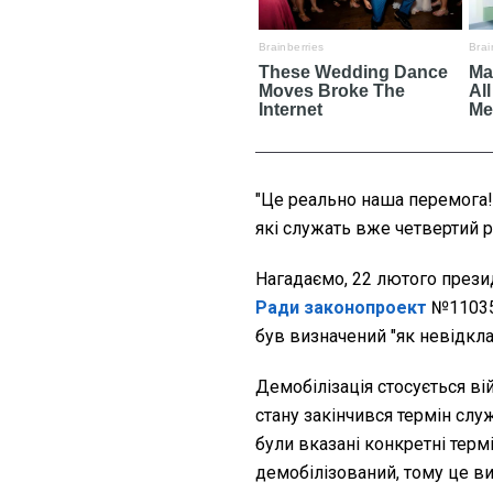
"Це реально наша перемога!
які служать вже четвертий рі
Нагадаємо, 22 лютого през
Ради законопроект
№11035 
був визначений "як невідкла
Демобілізація стосується ві
стану закінчився термін слу
були вказані конкретні терм
демобілізований, тому це в