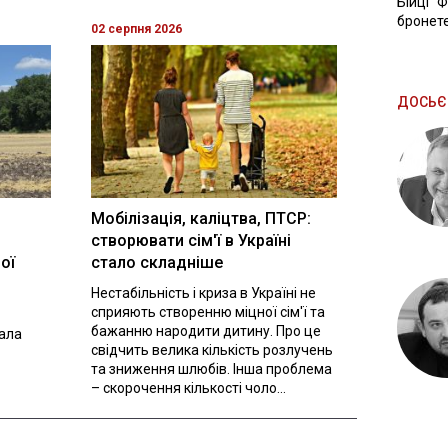
Бійці "
бронете
02 серпня 2026
ДОСЬЄ
Мобілізація, каліцтва, ПТСР:
створювати сім'ї в Україні
ої
стало складніше
Нестабільність і криза в Україні не
сприяють створенню міцної сім'ї та
бажанню народити дитину. Про це
вала
свідчить велика кількість розлучень
та зниження шлюбів. Інша проблема
– скорочення кількості чоло...