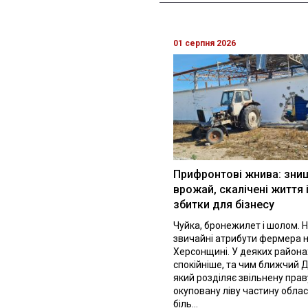
01 серпня 2026
Прифронтові жнива: зни
врожай, скалічені життя 
збитки для бізнесу
Чуйка, бронежилет і шолом. Н
звичайні атрибути фермера 
Херсонщині. У деяких района
спокійніше, та чим ближчий Д
який розділяє звільнену праву
окуповану ліву частину облас
біль...