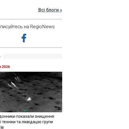
Всі блоги »
дписуйтесь на RegioNews
»
я 2026
донники показали знищення
 техніки та ліквідацію групи
ів