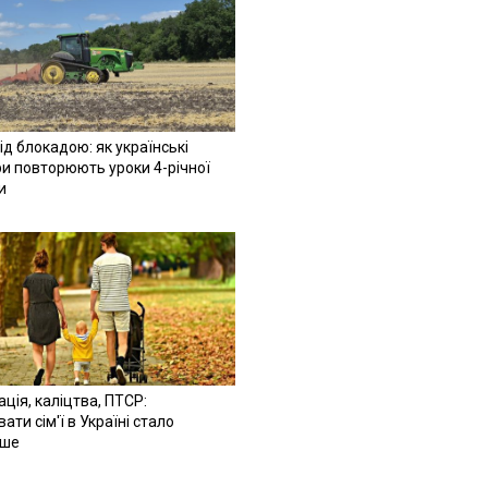
ід блокадою: як українські
и повторюють уроки 4-річної
и
ація, каліцтва, ПТСР:
ати сім'ї в Україні стало
іше