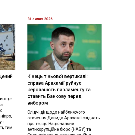
31 липня 2026
щений
Кінець тіньової вертикалі:
і
справа Арахамії руйнує
керованість парламенту та
ставить Банкову перед
ині це
вибором
на
х
Слідчі дії щодо найближчого
ніпро,
оточення Давида Арахамії свідчать
 і
про те, що Національне
ті, тим
антикорупційне бюро (НАБУ) та
Спеціалізована антикорупційна