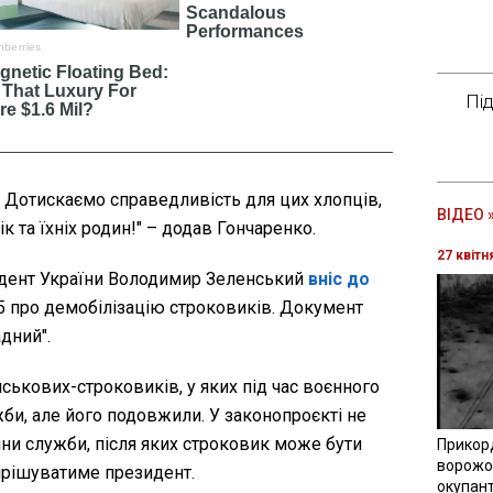
Пі
 Дотискаємо справедливість для цих хлопців,
ВІДЕО 
к та їхніх родин!" – додав Гончаренко.
27 квітн
идент України Володимир Зеленський
вніс до
про демобілізацію строковиків. Документ
дний".
йськових-строковиків, у яких під час воєнного
жби, але його подовжили. У законопроєкті не
іни служби, після яких строковик може бути
Прикор
ворожої
ирішуватиме президент.
окупант