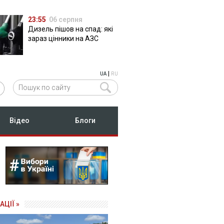
23:55
06 серпня
Дизель пішов на спад: які
зараз цінники на АЗС
|
UA
RU
Відео
Блоги
АЦІЇ »