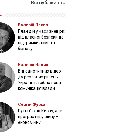
Всі публікації »
»
Валерій Пекар
План дій у часи зневіри:
від власної безпеки до
підтримки армії та
бізнесу
Валерій Чалий
Від однотипних відео
до реальних рішень:
Україні потрібна нова
комунікація влади
Сергій Фурса
Путін б'є по Києву, але
програє іншу війну –
економічну