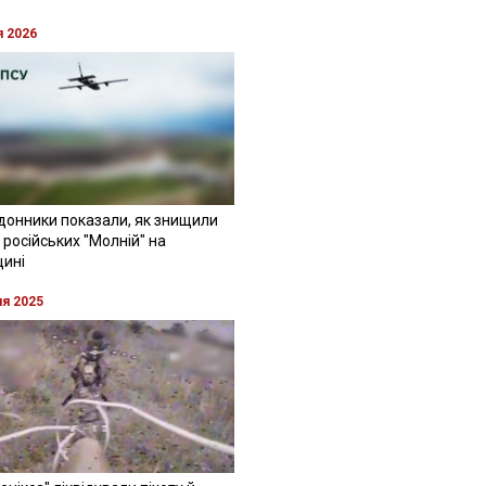
я 2026
донники показали, як знищили
 російських "Молній" на
щині
ня 2025