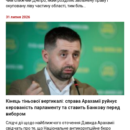
чим ближчий Дніпро, який розділяє звільнену праву і
окуповану ліву частину області, тим біль...
31 липня 2026
Кінець тіньової вертикалі: справа Арахамії руйнує
керованість парламенту та ставить Банкову перед
вибором
Слідчі дії щодо найближчого оточення Давида Арахамії
свідчать про те, що Національне антикорупційне бюро