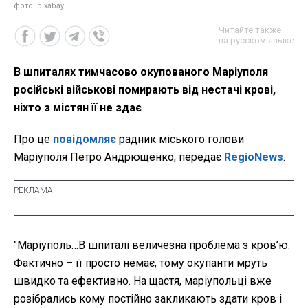
фото: pixabay
Читайте также
на русском языке
В шпиталях тимчасово окупованого Маріуполя
російські військові помирають від нестачі крові,
ніхто з містян її не здає
Про це
повідомляє
радник міського голови
Маріуполя Петро Андрющенко, передає
RegioNews
.
"Маріуполь…В шпиталі величезна проблема з кров’ю.
Фактично – її просто немає, тому окупанти мруть
швидко та ефективно. На щастя, маріупольці вже
розібрались кому постійно закликають здати кров і