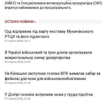
(НАБУ) та Спеціалізована антикорупційна прокуратура (САП)
впритул наблизилися до процесуального...
ОСТАННІ НОВИНИ »
Суд відправив під варту ексглаву Мукачівського
РТЦК та його підлеглого
07 серпня 2026, 22:11
В Україні військовий та троє ділків організували
міжрегіональну схему дезертирства
07 серпня 2026, 21:55
На Київщині заступник голови ВЛК вимагав хабар за
фейкові діагнози для військовозобов'язаних
07 серпня 2026, 21:42
У Дніпрі чоловік встромив ножа у груди підлітка
07 серпня 2026, 21:35