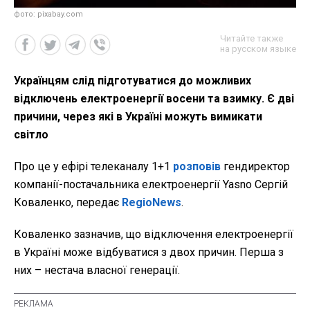
фото: pixabay.com
Читайте также
на русском языке
Українцям слід підготуватися до можливих
відключень електроенергії восени та взимку. Є дві
причини, через які в Україні можуть вимикати
світло
Про це у ефірі телеканалу 1+1
розповів
гендиректор
компанії-постачальника електроенергії Yasno Сергій
Коваленко, передає
RegioNews
.
Коваленко зазначив, що відключення електроенергії
в Україні може відбуватися з двох причин. Перша з
них – нестача власної генерації.