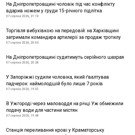
На Дніпропетровщині чоловік під час конфлікту
вдарив ножем у груди 15-річного підлітка
07 серпня 2026, 21:10
Торгівля вибухівкою на передовій: на Харківщині
затримали командира артилерії за продаж тротилу
07 серпня 2026, 20:56
На Дніпропетровщині судитимуть серійного шахрая
07 серпня 2026, 20:28
У Запоріжжі судили чоловіка, який ґвалтував
падчерок: наймолодшій було лише 7 років
07 серпня 2026, 19:55
В Ужгороді через маловоддя на річці Уж обмежили
подачу води для частини містян
07 серпня 2026, 19:48
Станція переливання крові у Краматорську