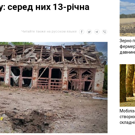
: серед них 13-річна
Читайте также на русском языке
Зерно п
фермер
давнин
Мобіліз
створюв
складн