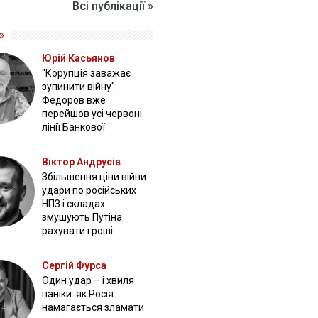
Всі публікації »
»
Юрій Касьянов
"Корупція заважає
зупинити війну":
Федоров вже
перейшов усі червоні
лінії Банкової
Віктор Андрусів
Збільшення ціни війни:
удари по російських
НПЗ і складах
змушують Путіна
рахувати гроші
Сергій Фурса
Один удар – і хвиля
паніки: як Росія
намагається зламати