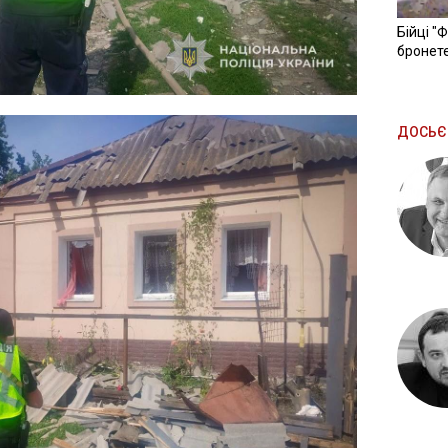
Бійці "
бронете
ДОСЬЄ