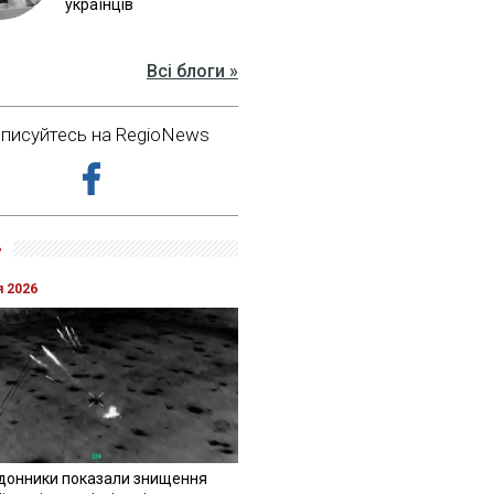
українців
Всі блоги »
дписуйтесь на RegioNews
»
я 2026
донники показали знищення