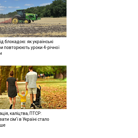
ід блокадою: як українські
и повторюють уроки 4-річної
и
ація, каліцтва, ПТСР:
ати сім'ї в Україні стало
іше