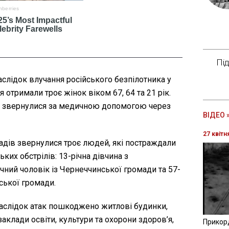
Пі
слідок влучання російського безпілотника у
отримали троє жінок віком 67, 64 та 21 рік.
ів звернулися за медичною допомогою через
ВІДЕО 
27 квітн
адів звернулися троє людей, які постраждали
ких обстрілів: 13-річна дівчина з
ічний чоловік із Чернеччинської громади та 57-
ської громади.
наслідок атак пошкоджено житлові будинки,
 заклади освіти, культури та охорони здоров’я,
Прикор