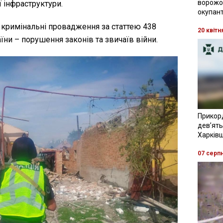
ворожої
ї інфраструктури.
окупант
кримінальні провадження за статтею 438
20 квітн
ни – порушення законів та звичаїв війни.
Прикор
девʼять
Харків
07 серп