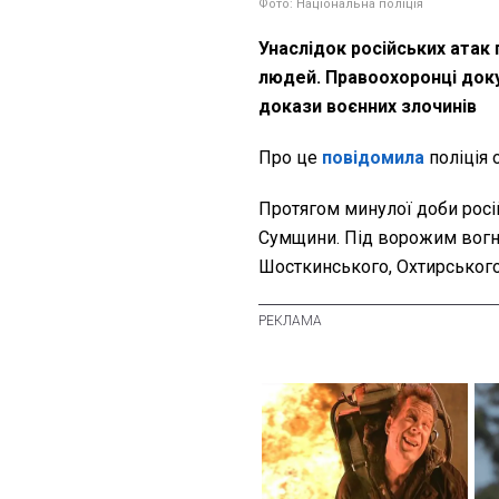
Фото: Національна поліція
Унаслідок російських атак
людей. Правоохоронці доку
докази воєнних злочинів
Про це
повідомила
поліція 
Протягом минулої доби росій
Сумщини. Під ворожим вогн
Шосткинського, Охтирського