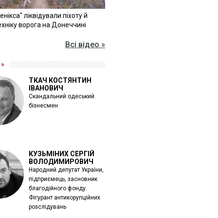
Фенікса" ліквідували піхоту й
хніку ворога на Донеччині
Всі відео »
 »
ТКАЧ КОСТЯНТИН
ІВАНОВИЧ
Скандальний одеський
бізнесмен
КУЗЬМІНИХ СЕРГІЙ
ВОЛОДИМИРОВИЧ
Народний депутат України,
підприємець, засновник
благодійного фонду.
Фігурант антикорупційних
розслідувань