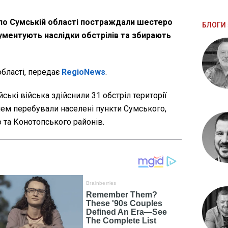
 по Сумській області постраждали шестеро
БЛОГИ 
ментують наслідки обстрілів та збирають
області, передає
RegioNews
.
ські війська здійснили 31 обстріл території
ем перебували населені пункти Сумського,
 та Конотопського районів.