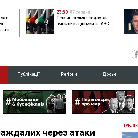
23:50
07 серпня
ся в
Бензин стрімко падає: як
ув,
змінились цінники на АЗС
стані
Публікації
Регіони
Досьє
ПУБЛІК
аждалих через атаки