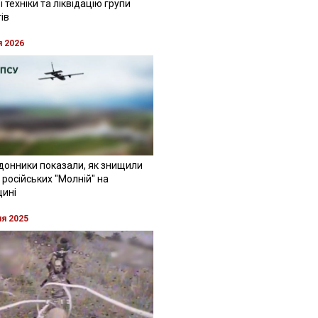
 техніки та ліквідацію групи
ів
я 2026
донники показали, як знищили
 російських "Молній" на
щині
ня 2025