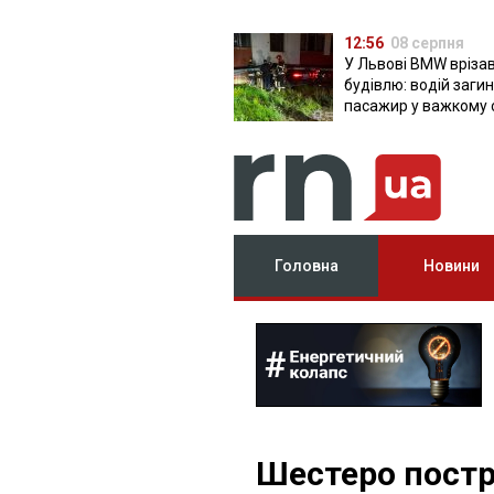
12:56
08 серпня
У Львові BMW врізав
будівлю: водій загин
пасажир у важкому 
Головна
Новини
Шестеро постр