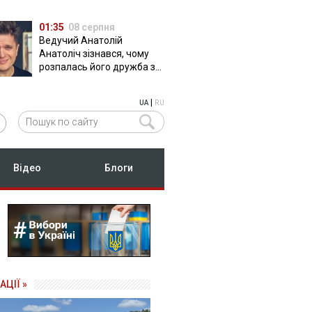
01:35
08 серпня
Ведучий Анатолій
Анатоліч зізнався, чому
розпалась його дружба з
Остапчуком
|
UA
RU
Відео
Блоги
АЦІЇ »