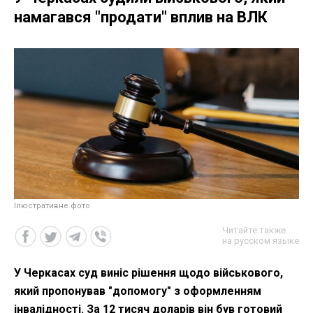
намагався "продати" вплив на ВЛК
Ілюстративне фото
Читайте также
на русском языке
У Черкасах суд виніс рішення щодо військового,
який пропонував "допомогу" з оформленням
інвалідності. За 12 тисяч доларів він був готовий