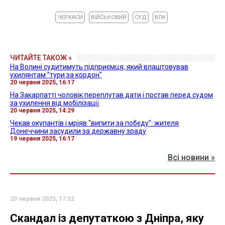
ЧЕРКАСИ
ВІЙСЬКОВИЙ
СУД
ВЛК
ЧИТАЙТЕ ТАКОЖ »
На Волині судитимуть підприємця, який влаштовував
ухилянтам "тури за кордон"
20 червня 2025, 16:17
На Закарпатті чоловік переплутав дати і постав перед судом
за ухилення від мобілізації
20 червня 2025, 14:29
Чекав окупантів і мріяв "випити за побєду": жителя
Донеччини засудили за державну зраду
19 червня 2025, 16:17
Всі новини »
20 червня 2025, 17:52
Скандал із депутаткою з Дніпра, яку