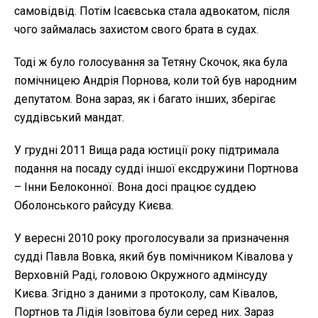
самовідвід. Потім Ісаєвська стала адвокатом, після
чого займалась захистом свого брата в судах.
Тоді ж було голосування за Тетяну Скочок, яка була
помічницею Андрія Порнова, коли той був народним
депутатом. Вона зараз, як і багато інших, зберігає
суддівський мандат.
У грудні 2011 Вища рада юстиції року підтримала
подання на посаду судді іншої ексдружини Портнова
– Інни Белоконної. Вона досі працює суддею
Оболонського райсуду Києва.
У вересні 2010 року проголосували за призначення
судді Павла Вовка, який був помічником Ківалова у
Верховній Раді, головою Окружного адмінсуду
Києва. Згідно з даними з протоколу, сам Ківалов,
Портнов та Лідія Ізовітова були серед них. Зараз