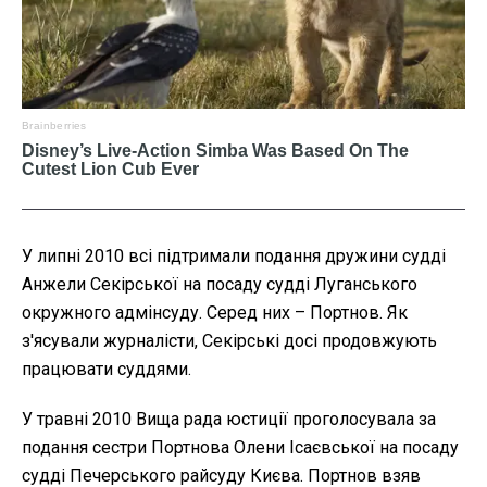
У липні 2010 всі підтримали подання дружини судді
Анжели Секірської на посаду судді Луганського
окружного адмінсуду. Серед них – Портнов. Як
з'ясували журналісти, Секірські досі продовжують
працювати суддями.
У травні 2010 Вища рада юстиції проголосувала за
подання сестри Портнова Олени Ісаєвської на посаду
судді Печерського райсуду Києва. Портнов взяв