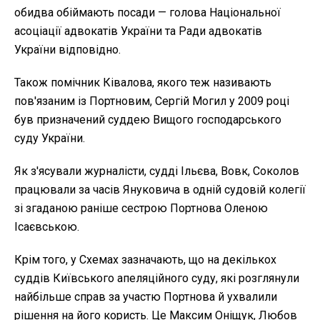
обидва обіймають посади — голова Національної
асоціації адвокатів України та Ради адвокатів
України відповідно.
Також помічник Ківалова, якого теж називають
пов'язаним із Портновим, Сергій Могил у 2009 році
був призначений суддею Вищого господарського
суду України.
Як з'ясували журналісти, судді Ільєва, Вовк, Соколов
працювали за часів Януковича в одній судовій колегії
зі згаданою раніше сестрою Портнова Оленою
Ісаєвською.
Крім того, у Схемах зазначають, що на декількох
суддів Київського апеляційного суду, які розглянули
найбільше справ за участю Портнова й ухвалили
рішення на його користь. Це Максим Оніщук, Любов