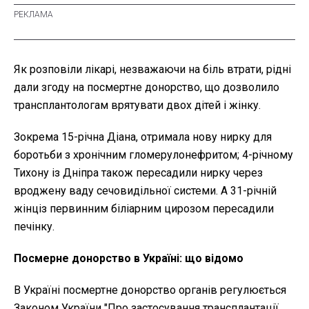
Як розповіли лікарі, незважаючи на біль втрати, рідні
дали згоду на посмертне донорство, що дозволило
трансплантологам врятувати двох дітей і жінку.
Зокрема 15-річна Діана, отримала нову нирку для
боротьби з хронічним гломерулонефритом; 4-річному
Тихону із Дніпра також пересадили нирку через
вроджену ваду сечовидільної системи. А 31-річній
жінціз первинним біліарним цирозом пересадили
печінку.
Посмерне донорство в Україні: що відомо
В Україні посмертне донорство органів регулюється
Законом України "Про застосування трансплантації