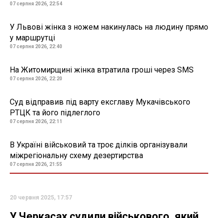
07 серпня 2026, 22:54
У Львові жінка з ножем накинулась на людину прямо
у маршрутці
07 серпня 2026, 22:40
На Житомирщині жінка втратила гроші через SMS
07 серпня 2026, 22:20
Суд відправив під варту ексглаву Мукачівського
РТЦК та його підлеглого
07 серпня 2026, 22:11
В Україні військовий та троє ділків організували
міжрегіональну схему дезертирства
07 серпня 2026, 21:55
20 червня 2025, 17:57
У Черкасах судили військового, який