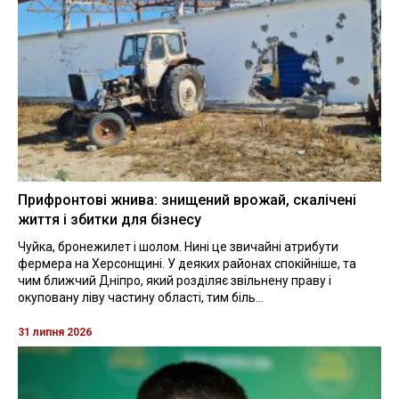
Прифронтові жнива: знищений врожай, скалічені
життя і збитки для бізнесу
Чуйка, бронежилет і шолом. Нині це звичайні атрибути
фермера на Херсонщині. У деяких районах спокійніше, та
чим ближчий Дніпро, який розділяє звільнену праву і
окуповану ліву частину області, тим біль...
31 липня 2026