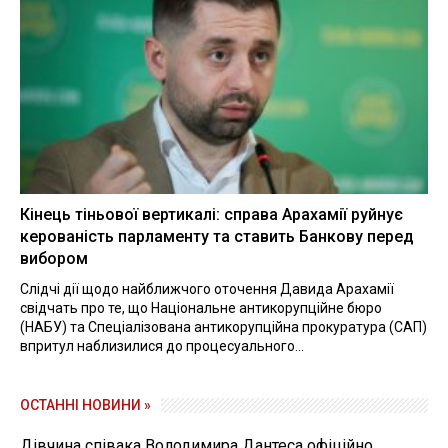
Кінець тіньової вертикалі: справа Арахамії руйнує
керованість парламенту та ставить Банкову перед
вибором
Слідчі дії щодо найближчого оточення Давида Арахамії
свідчать про те, що Національне антикорупційне бюро
(НАБУ) та Спеціалізована антикорупційна прокуратура (САП)
впритул наблизилися до процесуального...
ОСТАННІ НОВИНИ »
Дівчина співака Володимира Дантеса офіційно