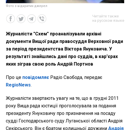
Фото з відкритих джерел
Читайте также
на русском языке
Журналісти "Схем" проаналізували архівні
документи Вищої ради правосуддя Верховної ради
за період президентства Віктора Януковича. У
результаті знайшлись дані про суддів, в кар'єрах
яких зіграв свою роль Андрій Портнов
Про це
повідомляє
Радіо Свобода, передає
RegioNews
.
Журналісти звертають увагу на те, що в грудні 2011
року Вища рада юстиції проголосувала за подання
президенту Януковичу про призначення на посаду
судді Господарського суду Луганської області Андрія
Секірського. Він є братом колишньої дружини
Андрія