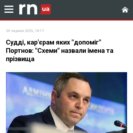
20 червня 2025, 18:17
Судді, кар'єрам яких "допоміг"
Портнов: "Схеми" назвали імена та
прізвища