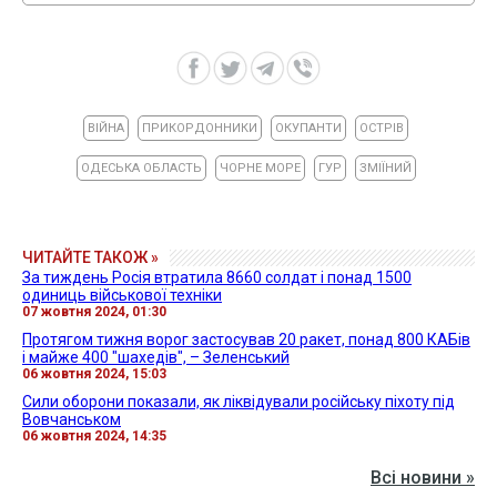
ВІЙНА
ПРИКОРДОННИКИ
ОКУПАНТИ
ОСТРІВ
ОДЕСЬКА ОБЛАСТЬ
ЧОРНЕ МОРЕ
ГУР
ЗМІЇНИЙ
ЧИТАЙТЕ ТАКОЖ »
За тиждень Росія втратила 8660 солдат і понад 1500
одиниць військової техніки
07 жовтня 2024, 01:30
Протягом тижня ворог застосував 20 ракет, понад 800 КАБів
і майже 400 "шахедів", – Зеленський
06 жовтня 2024, 15:03
Сили оборони показали, як ліквідували російську піхоту під
Вовчанськом
06 жовтня 2024, 14:35
Всі новини »