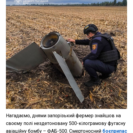
Нагадаємо, днями запорізький фермер знайшов на
своєму полі нездетоновану 500-кілограмову фугасну
авіаційну бомбу – ФАБ-500. Смертоносний
боєприпас