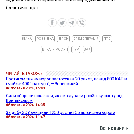
балістичні цілі.
ВІЙНА
РОЗВІДКА
ДРОН
СПЕЦОПЕРАЦІЯ
ППО
ВТРАТИ РОСІЯН
ГУР
ЗРК
ЧИТАЙТЕ ТАКОЖ »
Протягом тижня ворог застосував 20 ракет, понад 800 КАБів
і майже 400 "шахедів", – Зеленський
06 жовтня 2024, 15:03
Сили оборони показали, як ліквідували російську піхоту під
Вовчанськом
06 жовтня 2024, 14:35
За добу ЗСУ знищили 1250 росіян і 55 артсистем ворога
06 жовтня 2024, 11:47
Всі новини »