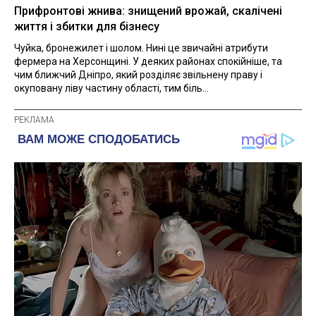
Прифронтові жнива: знищений врожай, скалічені
життя і збитки для бізнесу
Чуйка, бронежилет і шолом. Нині це звичайні атрибути
фермера на Херсонщині. У деяких районах спокійніше, та
чим ближчий Дніпро, який розділяє звільнену праву і
окуповану ліву частину області, тим біль...