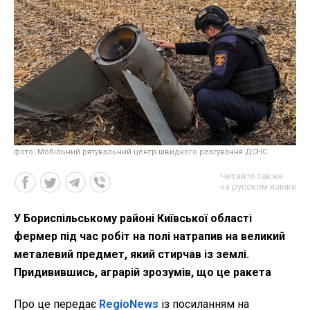
фото: Мобільний рятувальний центр швидкого реагування ДСНС
Читайте также
на русском языке
У Бориспільському районі Київської області
фермер під час робіт на полі натрапив на великий
металевий предмет, який стирчав із землі.
Придивившись, аграрій зрозумів, що це ракета
Про це передає
RegioNews
із посиланням на