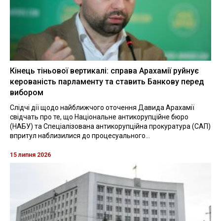
Кінець тіньової вертикалі: справа Арахамії руйнує
керованість парламенту та ставить Банкову перед
вибором
Слідчі дії щодо найближчого оточення Давида Арахамії
свідчать про те, що Національне антикорупційне бюро
(НАБУ) та Спеціалізована антикорупційна прокуратура (САП)
впритул наблизилися до процесуального...
15 липня 2026