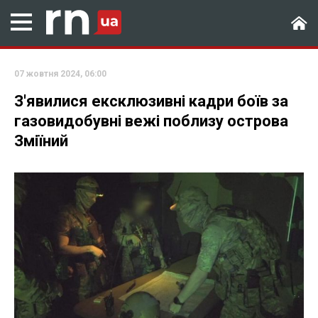
07 жовтня 2024, 06:00
З'явилися ексклюзивні кадри боїв за
газовидобувні вежі поблизу острова
Зміїний