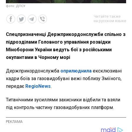
фото: ДПСУ
Читайте также
на русском языке
Спецпризначенці Держприкордонслужби спільно з
підрозділами Головного управління розвідки
Міноборони України ведуть бої з російськими
окупантами в Чорному морі
Держприкордонслужба
оприлюднила
ексклюзивні
кадри боїв за газовидобувні вежі поблизу Зміїного,
передає
RegioNews
.
Титанічними зусиллями захисники відбили та взяли
під контроль частину газовидобувних платформ.