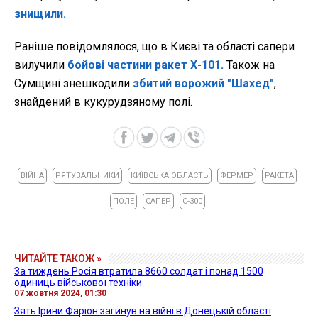
знищили.
Раніше повідомлялося, що в Києві та області сапери
вилучили
бойові частини ракет Х-101.
Також на
Сумщині знешкодили
збитий ворожий "Шахед"
,
знайдений в кукурудзяному полі.
ВІЙНА
РЯТУВАЛЬНИКИ
КИЇВСЬКА ОБЛАСТЬ
ФЕРМЕР
РАКЕТА
ПОЛЕ
САПЕР
С-300
ЧИТАЙТЕ ТАКОЖ »
За тиждень Росія втратила 8660 солдат і понад 1500
одиниць військової техніки
07 жовтня 2024, 01:30
Зять Ірини Фаріон загинув на війні в Донецькій області