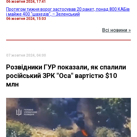
06 жовтня 2024, 17:41
Протягом тижня ворог застосував 20 ракет, понад 800 КАБів
і майже 400 "шахедів", – Зеленський
06 жовтня 2024, 15:03
Всі новини »
07 жовтня 2024, 04:00
Розвідники ГУР показали, як спалили
російський ЗРК "Оса" вартістю $10
млн