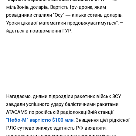
мільйонів доларів. Вартість fpv-дрона, яким
розвідники спалили "Осу" ― кілька сотень доларів.
Уроки цікавої математики продовжуватимуться", –
йдеться в повідомленні ГУР.
Нагадаємо, днями
підрозділи ракетних військ ЗСУ
завдали успішного удару балістичними ракетами
ATACAMS по російській радіолокаційній станції
"Небо-М" вартістю $100 млн.
Знищення цієї рідкісної
РЛС суттєво знижує здатність РФ виявляти,
відстежувати і перехоплювати аеродинамічні та