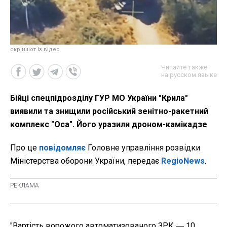
скріншот із відео
Читайте также
на русском языке
Бійці спецпідрозділу ГУР МО України "Крила"
виявили та знищили російський зенітно-ракетний
комплекс "Оса". Його уразили дроном-камікадзе
Про це
повідомляє
Головне управління розвідки
Міністерства оборони України, передає
RegioNews
.
"Вартість ворожого автоматизованого ЗРК ― 10