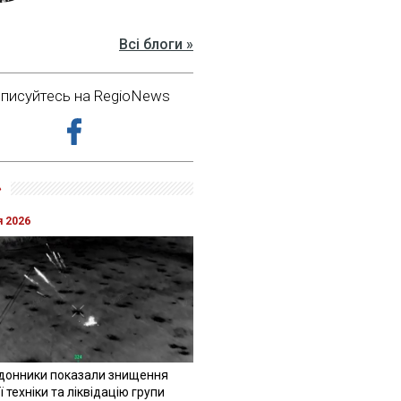
Всі блоги »
дписуйтесь на RegioNews
»
я 2026
донники показали знищення
 техніки та ліквідацію групи