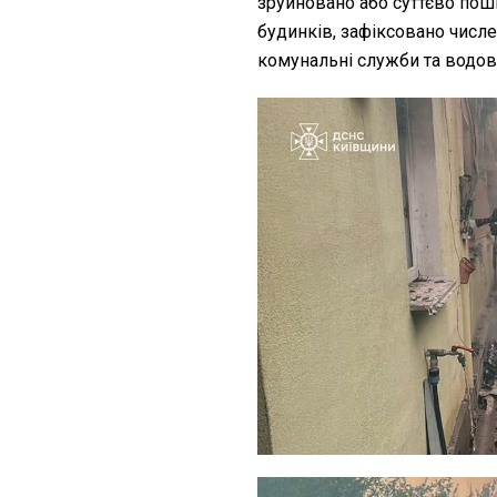
зруйновано або суттєво пош
будинків, зафіксовано числ
комунальні служби та водов