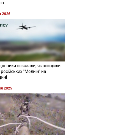
ів
я 2026
донники показали, як знищили
 російських "Молній" на
щині
ня 2025