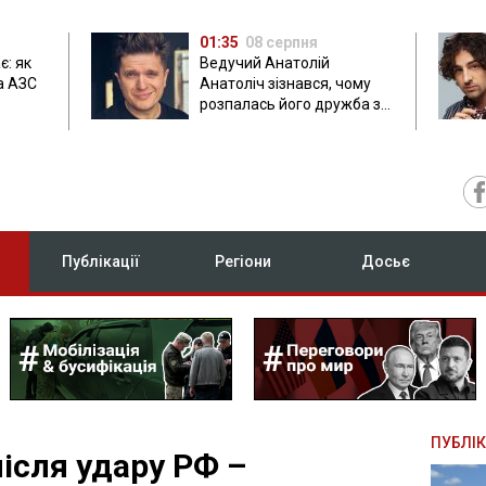
01:35
08 серпня
є: як
Ведучий Анатолій
а АЗС
Анатоліч зізнався, чому
розпалась його дружба з
Остапчуком
Публікації
Регіони
Досьє
ПУБЛІК
ісля удару РФ –