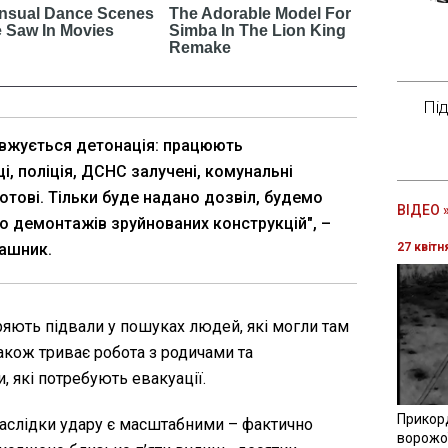
Пі
вжується детонація: працюють
, поліція, ДСНС залучені, комунальні
отові. Тільки буде надано дозвіл, будемо
ВІДЕО 
о демонтажів зруйнованих конструкцій", –
ашник.
27 квітн
ряють підвали у пошуках людей, які могли там
Також триває робота з родичами та
, які потребують евакуації.
Прикор
наслідки удару є масштабними – фактично
ворожої