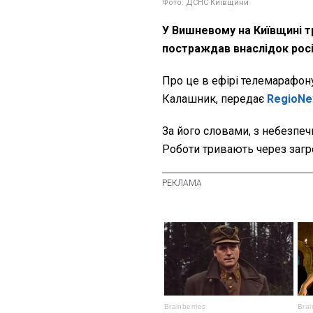
Фото: ДСНС Київщини
У Вишневому на Київщині тр
постраждав внаслідок рос
Про це в ефірі телемарафо
Калашник, передає
RegioN
За його словами, з небезпе
Роботи тривають через загро