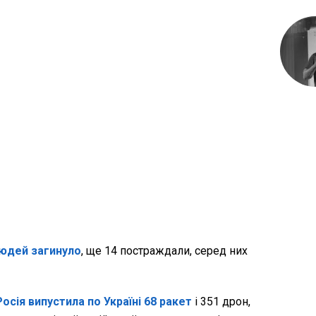
людей загинуло
, ще 14 постраждали, серед них
осія випустила по Україні 68 ракет
і 351 дрон,