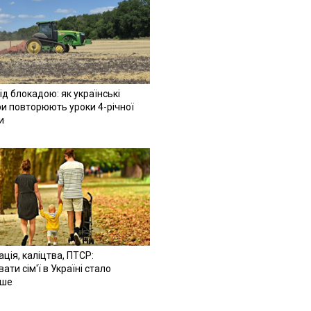
ід блокадою: як українські
и повторюють уроки 4-річної
и
ація, каліцтва, ПТСР:
ати сім'ї в Україні стало
іше