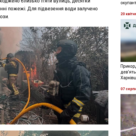
коджено близько п’яти вулиць, десятки
окупант
енні пожежі. Для підвезення води залучено
20 квітн
ози.
Прикор
девʼять
Харків
07 серп