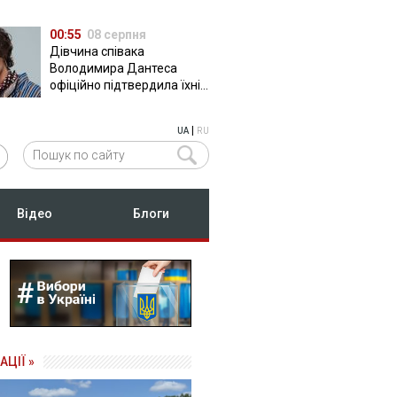
00:55
08 серпня
Дівчина співака
Володимира Дантеса
офіційно підтвердила їхні
стосунки
|
UA
RU
Відео
Блоги
АЦІЇ »