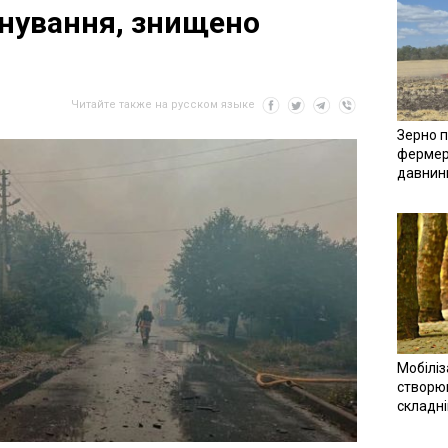
нування, знищено
Читайте также на русском языке
Зерно п
фермер
давнин
Мобіліз
створюв
складн