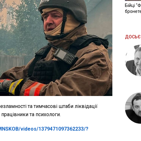
Бійці "
бронете
ДОСЬЄ
незламності та тимчасові штаби ліквідації
і працівники та психологи.
/MNSKOB/videos/1379471097362233/?