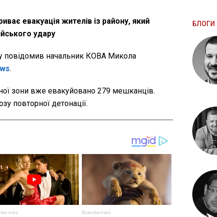
иває евакуація жителів із району, який
БЛОГИ 
ійського удару
ну повідомив начальник КОВА Микола
ews
.
чної зони вже евакуйовано 279 мешканців.
зу повторної детонації.