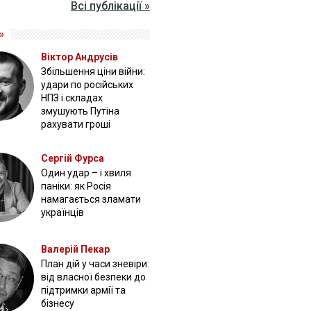
Всі публікації »
»
Віктор Андрусів
Збільшення ціни війни:
удари по російських
НПЗ і складах
змушують Путіна
рахувати гроші
Сергій Фурса
Один удар – і хвиля
паніки: як Росія
намагається зламати
українців
Валерій Пекар
План дій у часи зневіри:
від власної безпеки до
підтримки армії та
бізнесу