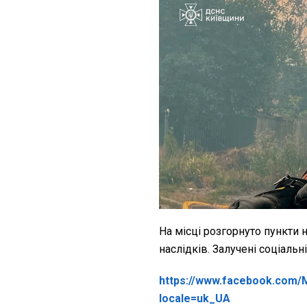
На місці розгорнуто пункти 
наслідків. Залучені соціальн
https://www.facebook.com
locale=uk_UA