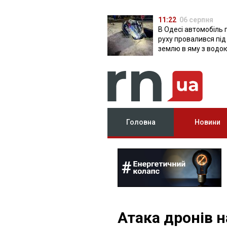
11:22
06 серпня
В Одесі автомобіль 
руху провалився під
землю в яму з водо
Головна
Новини
Атака дронів на