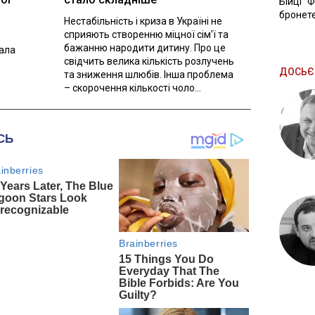
Бійці "
бронете
Нестабільність і криза в Україні не
сприяють створенню міцної сім'ї та
бажанню народити дитину. Про це
вала
свідчить велика кількість розлучень
ДОСЬЄ
та зниження шлюбів. Інша проблема
– скорочення кількості чоло...