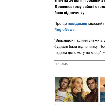
В ніч на 29 квітня росіяни 
Деснянському районі столи
бази відпочинку
Про це
повідомив
міський 
RegioNews
.
"Внаслідок падіння уламків
будівля бази відпочинку. По
надали допомогу на місці", –