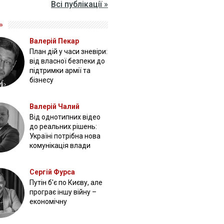
Всі публікації »
»
Валерій Пекар
План дій у часи зневіри:
від власної безпеки до
підтримки армії та
бізнесу
Валерій Чалий
Від однотипних відео
до реальних рішень:
Україні потрібна нова
комунікація влади
Сергій Фурса
Путін б'є по Києву, але
програє іншу війну –
економічну