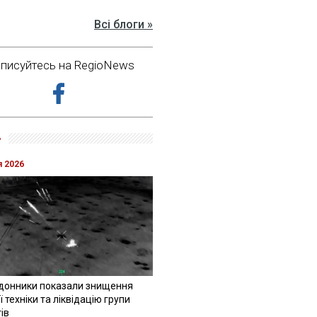
Всі блоги »
дписуйтесь на RegioNews
»
я 2026
донники показали знищення
 техніки та ліквідацію групи
ів