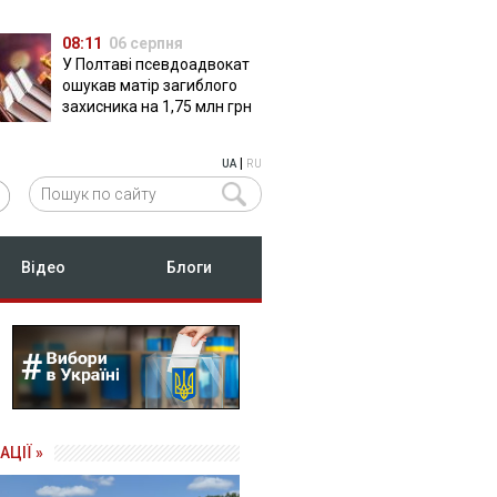
08:11
06 серпня
У Полтаві псевдоадвокат
ошукав матір загиблого
захисника на 1,75 млн грн
|
UA
RU
Відео
Блоги
АЦІЇ »