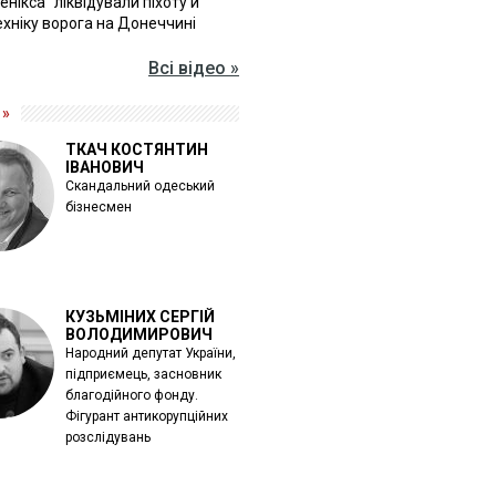
Фенікса" ліквідували піхоту й
хніку ворога на Донеччині
Всі відео »
 »
ТКАЧ КОСТЯНТИН
ІВАНОВИЧ
Скандальний одеський
бізнесмен
КУЗЬМІНИХ СЕРГІЙ
ВОЛОДИМИРОВИЧ
Народний депутат України,
підприємець, засновник
благодійного фонду.
Фігурант антикорупційних
розслідувань