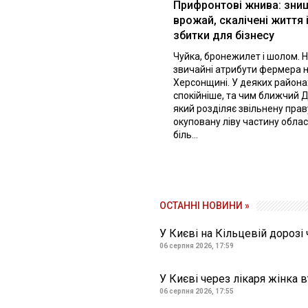
Прифронтові жнива: зни
врожай, скалічені життя 
збитки для бізнесу
Чуйка, бронежилет і шолом. Н
звичайні атрибути фермера 
Херсонщині. У деяких района
спокійніше, та чим ближчий Д
який розділяє звільнену праву
окуповану ліву частину облас
біль...
ОСТАННІ НОВИНИ »
У Києві на Кільцевій дорозі
06 серпня 2026, 17:59
У Києві через лікаря жінка 
06 серпня 2026, 17:55