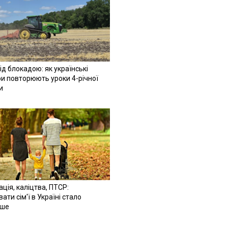
ід блокадою: як українські
и повторюють уроки 4-річної
и
ація, каліцтва, ПТСР:
ати сім'ї в Україні стало
іше