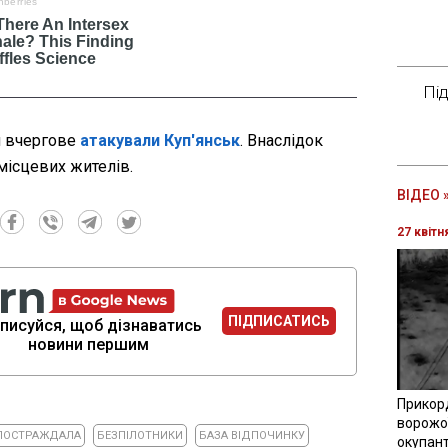
Пі
и вчергове
атакували Куп'янськ
. Внаслідок
місцевих жителів.
ВІДЕО 
27 квітн
ПІДПИСАТИСЬ
писуйся, щоб дізнаватись
новини першим
Прикор
ворожої
ПОСТРАЖДАЛА
БЕЗПІЛОТНИКИ
БАЗА ВІДПОЧИНКУ
окупант