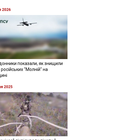
я 2026
донники показали, як знищили
 російських "Молній" на
щині
ня 2025