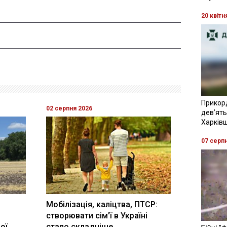
20 квітн
Прикор
02 серпня 2026
девʼять
Харків
07 серп
Мобілізація, каліцтва, ПТСР:
створювати сім'ї в Україні
ої
стало складніше