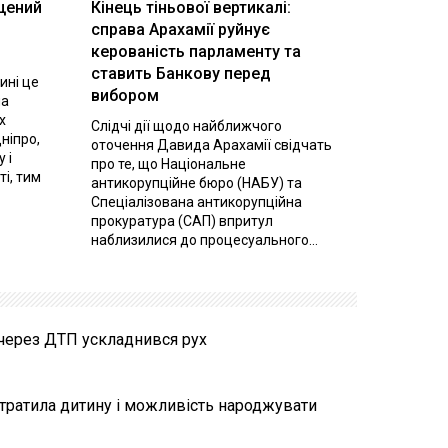
щений
Кінець тіньової вертикалі:
і
справа Арахамії руйнує
керованість парламенту та
ставить Банкову перед
ині це
вибором
на
х
Слідчі дії щодо найближчого
ніпро,
оточення Давида Арахамії свідчать
 і
про те, що Національне
ті, тим
антикорупційне бюро (НАБУ) та
Спеціалізована антикорупційна
прокуратура (САП) впритул
наблизилися до процесуального...
 через ДТП ускладнився рух
втратила дитину і можливість народжувати