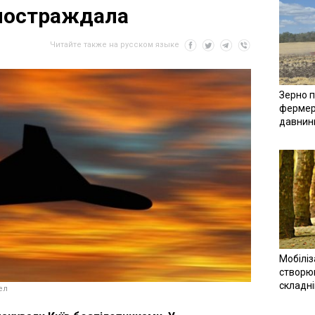
 постраждала
Читайте также на русском языке
Зерно п
фермер
давнин
Мобіліз
створюв
складн
ел