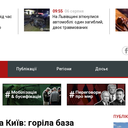
09:55
06 серпня
під час
На Львівщині зіткнулися
автомобілі: один загиблий,
ю
двоє травмованих
Публікації
Регіони
Досьє
ПУБЛІК
 Київ: горіла база