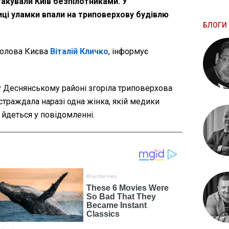
атакували Київ безпілотниками. У
ці уламки впали на триповерхову будівлю
БЛОГИ 
голова Києва
Віталій Кличко
, інформує
 у Деснянському районі згоріла триповерхова
страждала наразі одна жінка, якій медики
 йдеться у повідомленні.