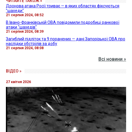
ЧИТАЙТЕ ТАКОЖ »
Дронова атака Росії триває — в яких областях фіксуються
"шахеди"
21 серпня 2024, 08:52
В Івано-Франківській ОВА повідомили подробиці ранкової
атаки "шахедів"
21 серпня 2024, 08:39
Загиблий підліток та 9 поранених — дані Запорізької ОВА про
наслідки обстрілів за добу
21 серпня 2024, 08:08
Всі новини »
ВІДЕО »
27 квітня 2026