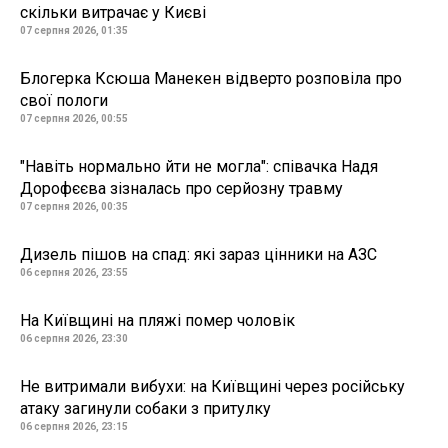
скільки витрачає у Києві
07 серпня 2026, 01:35
Блогерка Ксюша Манекен відверто розповіла про
свої пологи
07 серпня 2026, 00:55
"Навіть нормально йти не могла": співачка Надя
Дорофєєва зізналась про серйозну травму
07 серпня 2026, 00:35
Дизель пішов на спад: які зараз цінники на АЗС
06 серпня 2026, 23:55
На Київщині на пляжі помер чоловік
06 серпня 2026, 23:30
Не витримали вибухи: на Київщині через російську
атаку загинули собаки з притулку
06 серпня 2026, 23:15