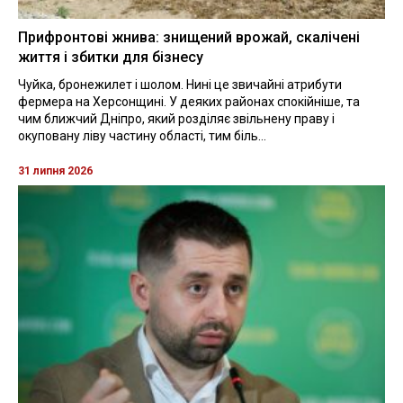
Прифронтові жнива: знищений врожай, скалічені
життя і збитки для бізнесу
Чуйка, бронежилет і шолом. Нині це звичайні атрибути
фермера на Херсонщині. У деяких районах спокійніше, та
чим ближчий Дніпро, який розділяє звільнену праву і
окуповану ліву частину області, тим біль...
31 липня 2026