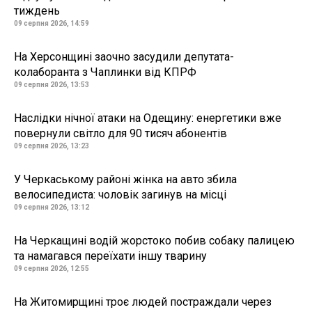
тиждень
09 серпня 2026, 14:59
На Херсонщині заочно засудили депутата-
колаборанта з Чаплинки від КПРФ
09 серпня 2026, 13:53
Наслідки нічної атаки на Одещину: енергетики вже
повернули світло для 90 тисяч абонентів
09 серпня 2026, 13:23
У Черкаському районі жінка на авто збила
велосипедиста: чоловік загинув на місці
09 серпня 2026, 13:12
На Черкащині водій жорстоко побив собаку палицею
та намагався переїхати іншу тварину
09 серпня 2026, 12:55
На Житомирщині троє людей постраждали через