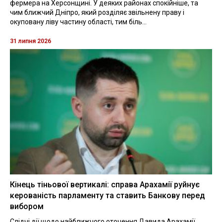
фермера на Херсонщині. У деяких районах спокійніше, та
чим ближчий Дніпро, який розділяє звільнену праву і
окуповану ліву частину області, тим біль...
31 липня 2026
Кінець тіньової вертикалі: справа Арахамії руйнує
керованість парламенту та ставить Банкову перед
вибором
Слідчі дії щодо найближчого оточення Давида Арахамії