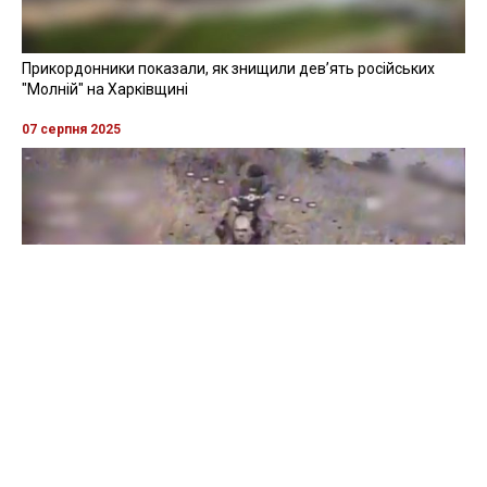
Прикордонники показали, як знищили девʼять російських
"Молній" на Харківщині
07 серпня 2025
Бійці "Фенікса" ліквідували піхоту й бронетехніку ворога на
Донеччині
Всі відео »