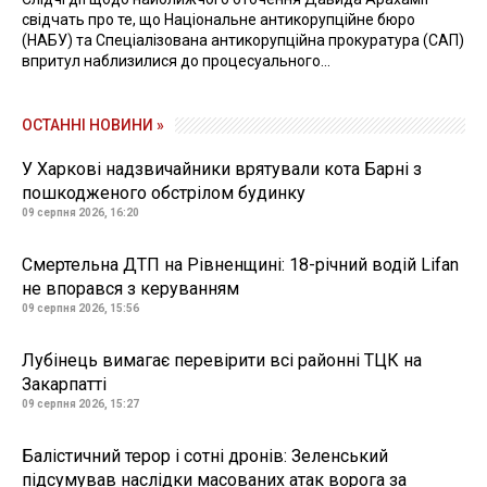
свідчать про те, що Національне антикорупційне бюро
(НАБУ) та Спеціалізована антикорупційна прокуратура (САП)
впритул наблизилися до процесуального...
ОСТАННІ НОВИНИ »
У Харкові надзвичайники врятували кота Барні з
пошкодженого обстрілом будинку
09 серпня 2026, 16:20
Смертельна ДТП на Рівненщині: 18-річний водій Lifan
не впорався з керуванням
09 серпня 2026, 15:56
Лубінець вимагає перевірити всі районні ТЦК на
Закарпатті
09 серпня 2026, 15:27
Балістичний терор і сотні дронів: Зеленський
підсумував наслідки масованих атак ворога за