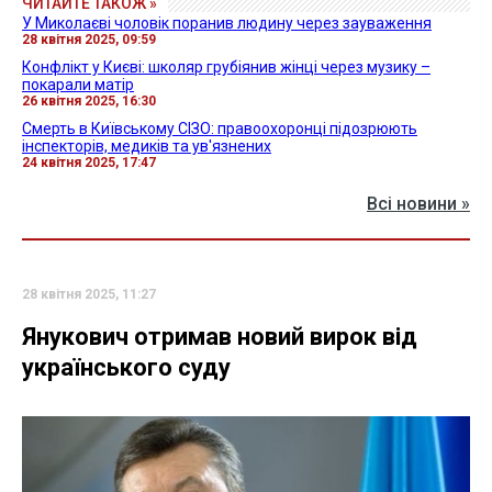
ЧИТАЙТЕ ТАКОЖ »
У Миколаєві чоловік поранив людину через зауваження
28 квітня 2025, 09:59
Конфлікт у Києві: школяр грубіянив жінці через музику –
покарали матір
26 квітня 2025, 16:30
Смерть в Київському СІЗО: правоохоронці підозрюють
інспекторів, медиків та ув'язнених
24 квітня 2025, 17:47
Всі новини »
28 квітня 2025, 11:27
Янукович отримав новий вирок від
українського суду