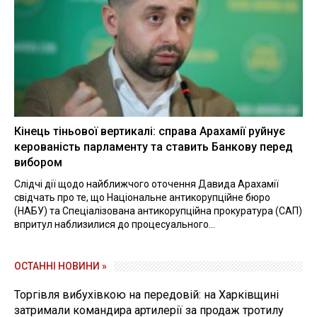
Кінець тіньової вертикалі: справа Арахамії руйнує
керованість парламенту та ставить Банкову перед
вибором
Слідчі дії щодо найближчого оточення Давида Арахамії
свідчать про те, що Національне антикорупційне бюро
(НАБУ) та Спеціалізована антикорупційна прокуратура (САП)
впритул наблизилися до процесуального...
ОСТАННІ НОВИНИ »
Торгівля вибухівкою на передовій: на Харківщині
затримали командира артилерії за продаж тротилу