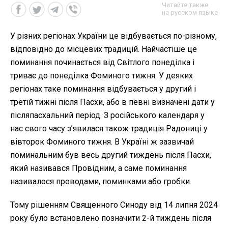
Читайте также
на русском языке
У різних регіонах України це відбувається по-різному,
відповідно до місцевих традицій. Найчастіше це
поминання починається від Світлого понеділка і
триває до понеділка Фоминого тижня. У деяких
регіонах таке поминання відбувається у другий і
третій тижні після Пасхи, або в певні визначені дати у
післяпасхальний період. З російського календаря у
нас свого часу зʼявилася також традиція Радониці у
вівторок Фоминого тижня. В Україні ж зазвичай
поминальним був весь другий тиждень після Пасхи,
який називався Провідним, а саме поминання
називалося проводами, поминками або гробки.
Тому рішенням Священного Синоду від 14 липня 2024
року було встановлено позначити 2-й тиждень після