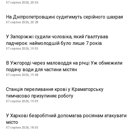
07 серпня 2026, 20:56
На Дніпропетровщині судитимуть серійного шахрая
07 серпня 2026, 20:28
У Запоріжжі судили чоловіка, який ґвалтував
падчерок: наймолодшій було лише 7 років
07 серпня 2026, 19:55
В Ужгороді через маловоддя на річці Уж обмежили
подачу води для частини містян
07 серпня 2026, 19:48
Станція переливання крові у Краматорську
тимчасово призупиняє роботу
07 серпня 2026, 19:09
У Харкові безробітний допомагав росіянам атакувати
місто
07 серпня 2026, 18:55