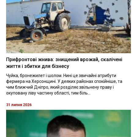
Прифронтові жнива: знищений врожай, скалічені
життя і збитки для бізнесу
Чуйка, бронежилет і шолом. Нині це звичайні атрибути
фермера на Херсонщині. У деяких районах спокійніше, та
чим ближчий Дніпро, який розділяє звільнену праву і
окуповану ліву частину області, тим біль...
31 липня 2026