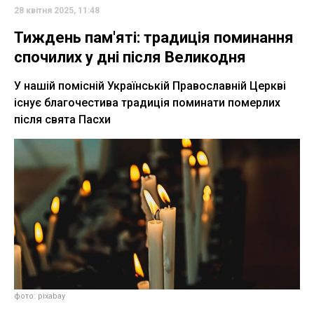
28 квітня 2025, 11:48
Тиждень пам'яті: традиція поминання
спочилих у дні після Великодня
У нашій помісній Українській Православній Церкві
існує благочестива традиція поминати померлих
після свята Пасхи
фото: pixabay