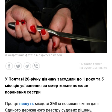
ілюстративне фото: з відкритих джерел
Читайте также
на русском языке
У Полтаві 20-річну дівчину засудили до 1 року та 5
місяців ув’язнення за смертельне ножове
поранення сестри
Про це
пишуть
місцеві ЗМІ із посиланням на дані
Єдиного державного реєстру судових рішень,