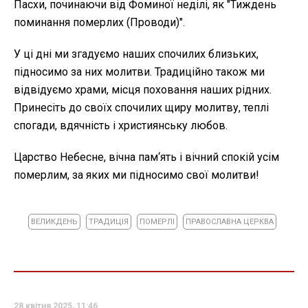
Пасхи, починаючи від Фоминої неділі, як "Тиждень
поминання померлих (Проводи)".
У ці дні ми згадуємо наших спочилих близьких,
підносимо за них молитви. Традиційно також ми
відвідуємо храми, місця поховання наших рідних.
Принесіть до своїх спочилих щиру молитву, теплі
спогади, вдячність і християнську любов.
Царство Небесне, вічна пам‘ять і вічний спокій усім
померлим, за яких ми підносимо свої молитви!
ВЕЛИКДЕНЬ
ТРАДИЦІЯ
ПОМЕРЛІ
ПРАВОСЛАВНА ЦЕРКВА
28 квітня 2025, 11:46