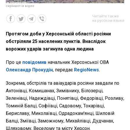
скріншот із відео
Читайте также
на русском языке
Протягом доби у Херсонській області росіяни
обстріляли 25 населених пунктів. Внаслідок
ворожих ударів загинула одна людина
Про це
повідомив
начальник Херсонської ОВА
Олександр Прокудін
, передає
RegioNews
.
Зокрема, обстрілів та авіаударів росіяни завдали по
Антонівці, Комишанах, Зимівнику, Білозерці,
Зеленівці, Надеждівці, Понятівці, Федорівці, Розливу,
Томиній Балці, Софіївці, Садовому, Токарівці,
Бериславу, Миколаївці, Одрадокам'янці, Шиловій
Балці, Зміївці, Заможному, Михайлівці, Дудчанах,
Шляховому, Веселому та місту Херсон.