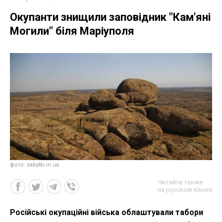
Окупанти знищили заповідник "Кам'яні
Могили" біля Маріуполя
фото: zabytki.in.ua
Читайте также
на русском языке
Російські окупаційні війська облаштували табори