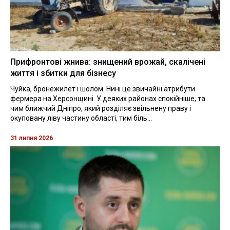
Прифронтові жнива: знищений врожай, скалічені
життя і збитки для бізнесу
Чуйка, бронежилет і шолом. Нині це звичайні атрибути
фермера на Херсонщині. У деяких районах спокійніше, та
чим ближчий Дніпро, який розділяє звільнену праву і
окуповану ліву частину області, тим біль...
31 липня 2026