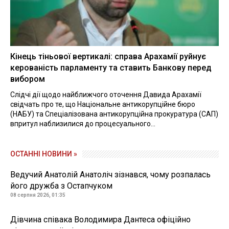
Кінець тіньової вертикалі: справа Арахамії руйнує
керованість парламенту та ставить Банкову перед
вибором
Слідчі дії щодо найближчого оточення Давида Арахамії
свідчать про те, що Національне антикорупційне бюро
(НАБУ) та Спеціалізована антикорупційна прокуратура (САП)
впритул наблизилися до процесуального...
ОСТАННІ НОВИНИ »
Ведучий Анатолій Анатоліч зізнався, чому розпалась
його дружба з Остапчуком
08 серпня 2026, 01:35
Дівчина співака Володимира Дантеса офіційно