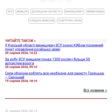
ЗСУ
АВІАЦІЯ
ДОНЕЦЬКА ОБЛАСТЬ
ВИНИЩУВАЧ
АВІАБОМБА
ОЛЕЩУК МИКОЛА
ПОВІТРЯНІ СИЛИ
ЧИТАЙТЕ ТАКОЖ »
У Курській області винищувач ЗСУ розніс КАБом підземний
пункт управління російської армії
20 серпня 2024, 14:22
За добу ЗСУ знищили понад 1300 росіян і більше 50
артсистем ворога
20 серпня 2024, 09:10
Сили оборони роблять все необхідне для захисту Торецька,
— Сирський
19 серпня 2024, 18:10
Всі новини »
21 серпня 2024, 04:13