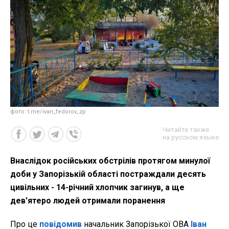
фото: t.me/ivan_fedorov_zp
Читайте также
на русском языке
Внаслідок російських обстрілів протягом минулої
доби у Запорізькій області постраждали десять
цивільних - 14-річний хлопчик загинув, а ще
дев'ятеро людей отримали поранення
Про це
повідомив
начальник Запорізької ОВА
Іван