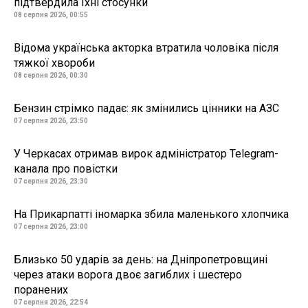
підтвердила їхні стосунки
08 серпня 2026, 00:55
Відома українська акторка втратила чоловіка після
тяжкої хвороби
08 серпня 2026, 00:30
Бензин стрімко падає: як змінились цінники на АЗС
07 серпня 2026, 23:50
У Черкасах отримав вирок адміністратор Telegram-
канала про повістки
07 серпня 2026, 23:30
На Прикарпатті іномарка збила маленького хлопчика
07 серпня 2026, 23:00
Близько 50 ударів за день: на Дніпропетровщині
через атаки ворога двоє загиблих і шестеро
поранених
07 серпня 2026, 22:54