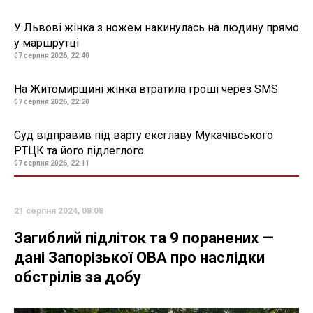
У Львові жінка з ножем накинулась на людину прямо
у маршрутці
07 серпня 2026, 22:40
На Житомирщині жінка втратила гроші через SMS
07 серпня 2026, 22:20
Суд відправив під варту ексглаву Мукачівського
РТЦК та його підлеглого
07 серпня 2026, 22:11
21 серпня 2024, 08:08
Загиблий підліток та 9 поранених —
дані Запорізької ОВА про наслідки
обстрілів за добу