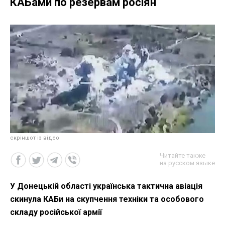
КАБами по резервам росіян
скріншот із відео
Читайте также
на русском языке
У Донецькій області українська тактична авіація
скинула КАБи на скупчення техніки та особового
складу російської армії