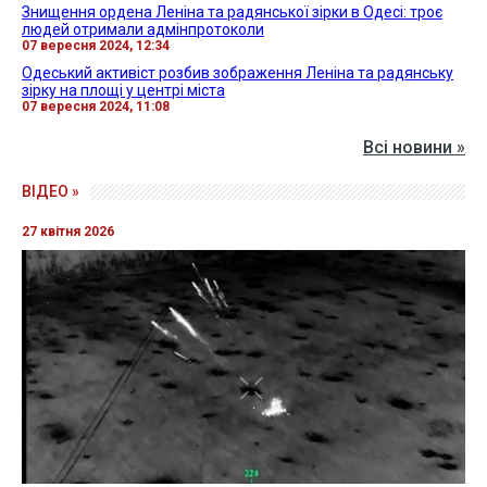
Знищення ордена Леніна та радянської зірки в Одесі: троє
людей отримали адмінпротоколи
07 вересня 2024, 12:34
Одеський активіст розбив зображення Леніна та радянську
зірку на площі у центрі міста
07 вересня 2024, 11:08
Всі новини »
ВІДЕО »
27 квітня 2026