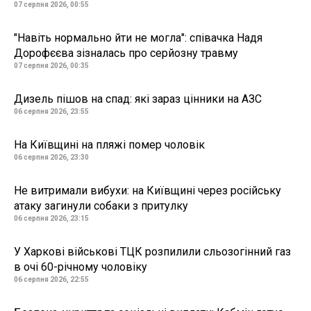
07 серпня 2026, 00:55
"Навіть нормально йти не могла": співачка Надя
Дорофєєва зізналась про серйозну травму
07 серпня 2026, 00:35
Дизель пішов на спад: які зараз цінники на АЗС
06 серпня 2026, 23:55
На Київщині на пляжі помер чоловік
06 серпня 2026, 23:30
Не витримали вибухи: на Київщині через російську
атаку загинули собаки з притулку
06 серпня 2026, 23:15
У Харкові військові ТЦК розпилили сльозогінний газ
в очі 60-річному чоловіку
06 серпня 2026, 22:55