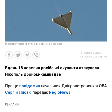
ілюстративне фото: з відкритих джерел
Читайте также
на русском языке
Вдень 18 вересня російські окупанти атакували
Нікополь дроном-камікадзе
Про це
повідомив
начальник Дніпропетровської ОВА
Сергій Лисак
, передає
RegioNews
.