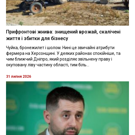
Прифронтові жнива: знищений врожай, скалічені
життя і збитки для бізнесу
Чуйка, бронежилет і шолом. Нині це звичайні атрибути
фермера на Херсонщині. У деяких районах спокійніше, та
чим ближчий Дніпро, який розділяє звільнену праву і
окуповану ліву частину області, тим біль...
31 липня 2026