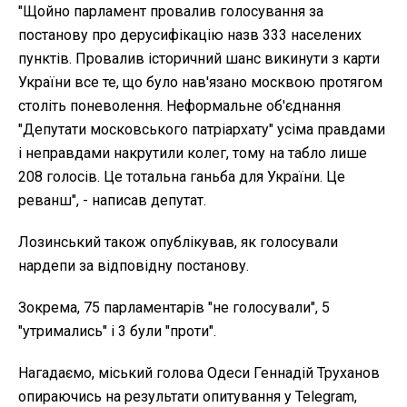
"Щойно парламент провалив голосування за
постанову про дерусифікацію назв 333 населених
пунктів. Провалив історичний шанс викинути з карти
України все те, що було нав'язано москвою протягом
століть поневолення. Неформальне об'єднання
"Депутати московського патріархату" усіма правдами
і неправдами накрутили колег, тому на табло лише
208 голосів. Це тотальна ганьба для України. Це
реванш", - написав депутат.
Лозинський також опублікував, як голосували
нардепи за відповідну постанову.
Зокрема, 75 парламентарів "не голосували", 5
"утримались" і 3 були "проти".
Нагадаємо, міський голова Одеси Геннадій Труханов
опираючись на результати опитування у Telegram,