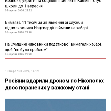
Безпека, укриття та соціальні виплати: Кабмін готує
школи до 1 вересня
06 серпня 2026, 22:52
Вимагав 11 тисяч за звільнення зі служби:
підполковника Нацгвардії піймали на хабарі
06 серпня 2026, 22:40
На Сумщині чиновники податкової вимагали хабарі,
щоб "не було проблем"
06 серпня 2026, 22:20
18 вересня 2024, 14:19
Росіяни вдарили дроном по Нікополю:
двоє поранених у важкому стані