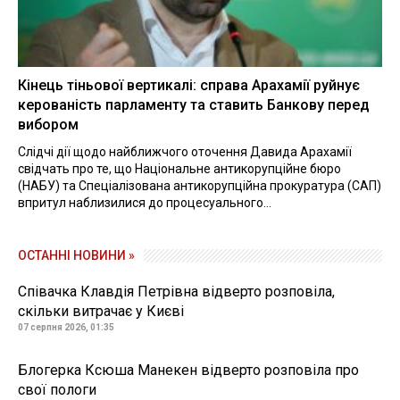
Кінець тіньової вертикалі: справа Арахамії руйнує
керованість парламенту та ставить Банкову перед
вибором
Слідчі дії щодо найближчого оточення Давида Арахамії
свідчать про те, що Національне антикорупційне бюро
(НАБУ) та Спеціалізована антикорупційна прокуратура (САП)
впритул наблизилися до процесуального...
ОСТАННІ НОВИНИ »
Співачка Клавдія Петрівна відверто розповіла,
скільки витрачає у Києві
07 серпня 2026, 01:35
Блогерка Ксюша Манекен відверто розповіла про
свої пологи