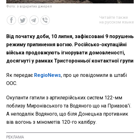
Фото: з відкритих джерел
Читайте также
на русском языке
Від початку доби, 10 липня, зафіксовані 9 порушень
режиму припинення вогню. Російсько-окупаційні
війська продовжують ігнорувати домовленості,
досягнуті у рамках Тристоронньої контактної групи
Як передає
RegioNews
, про це повідомили в штабі
ООС.
Окупанти гатили з артилерійських систем 122-мм
поблизу Миронівського та Водяного що на Приазов'ї.
А неподалік Водяного, що біля Донецька противник
вів вогонь з мінометів 120-го калібру.