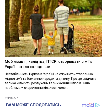
Мобілізація, каліцтва, ПТСР: створювати сім'ї в
Україні стало складніше
Нестабільність і криза в Україні не сприяють створенню
міцної сім'ї та бажанню народити дитину. Про це свідчить
велика кількість розлучень та зниження шлюбів. Інша
проблема – скорочення кількості чоло...