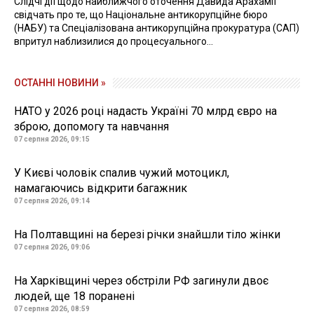
Слідчі дії щодо найближчого оточення Давида Арахамії
свідчать про те, що Національне антикорупційне бюро
(НАБУ) та Спеціалізована антикорупційна прокуратура (САП)
впритул наблизилися до процесуального...
ОСТАННІ НОВИНИ »
НАТО у 2026 році надасть Україні 70 млрд євро на
зброю, допомогу та навчання
07 серпня 2026, 09:15
У Києві чоловік спалив чужий мотоцикл,
намагаючись відкрити багажник
07 серпня 2026, 09:14
На Полтавщині на березі річки знайшли тіло жінки
07 серпня 2026, 09:06
На Харківщині через обстріли РФ загинули двоє
людей, ще 18 поранені
07 серпня 2026, 08:59