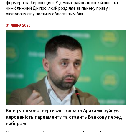
фермера на Херсонщині. У деяких районах спокійніше, та
чим ближчий Дніпро, який розділяє звільнену праву і
окуповану ліву частину області, тим біль...
31 липня 2026
Кінець тіньової вертикалі: справа Арахамії руйнує
керованість парламенту та ставить Банкову перед
вибором