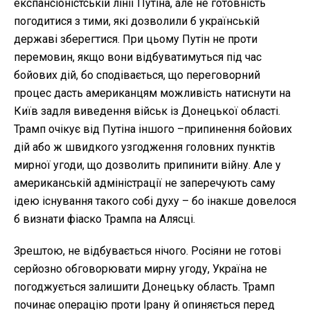
експансіоністській лінії Путіна, але не готовність
погодитися з тими, які дозволили б українській
державі зберегтися. При цьому Путін не проти
перемовин, якщо вони відбуватимуться під час
бойових дій, бо сподівається, що переговорний
процес дасть американцям можливість натиснути на
Київ задля виведення військ із Донецької області.
Трамп очікує від Путіна іншого –припинення бойових
дій або ж швидкого узгодження головних пунктів
мирної угоди, що дозволить припинити війну. Але у
американській адміністрації не заперечують саму
ідею існування такого собі духу – бо інакше довелося
б визнати фіаско Трампа на Алясці.
Зрештою, не відбувається нічого. Росіяни не готові
серйозно обговорювати мирну угоду, Україна не
погоджується залишити Донецьку область. Трамп
починає операцію проти Ірану й опиняється перед