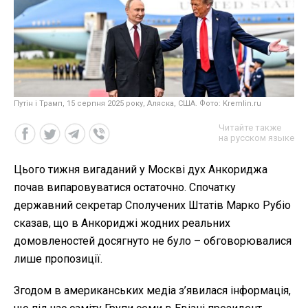
Путін і Трамп, 15 серпня 2025 року, Аляска, США. Фото: Kremlin.ru
Читайте также
на русском языке
Цього тижня вигаданий у Москві дух Анкориджа
почав випаровуватися остаточно. Спочатку
державний секретар Сполучених Штатів Марко Рубіо
сказав, що в Анкориджі жодних реальних
домовленостей досягнуто не було – обговорювалися
лише пропозиції.
Згодом в американських медіа з’явилася інформація,