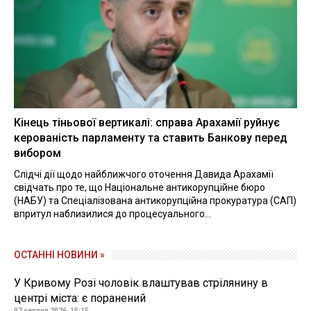
Кінець тіньової вертикалі: справа Арахамії руйнує
керованість парламенту та ставить Банкову перед
вибором
Слідчі дії щодо найближчого оточення Давида Арахамії
свідчать про те, що Національне антикорупційне бюро
(НАБУ) та Спеціалізована антикорупційна прокуратура (САП)
впритул наблизилися до процесуального...
ОСТАННІ НОВИНИ »
У Кривому Розі чоловік влаштував стрілянину в
центрі міста: є поранений
07 серпня 2026, 15:15