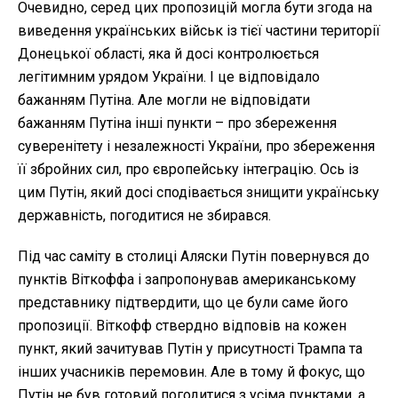
Очевидно, серед цих пропозицій могла бути згода на
виведення українських військ із тієї частини території
Донецької області, яка й досі контролюється
легітимним урядом України. І це відповідало
бажанням Путіна. Але могли не відповідати
бажанням Путіна інші пункти – про збереження
суверенітету і незалежності України, про збереження
її збройних сил, про європейську інтеграцію. Ось із
цим Путін, який досі сподівається знищити українську
державність, погодитися не збирався.
Під час саміту в столиці Аляски Путін повернувся до
пунктів Віткоффа і запропонував американському
представнику підтвердити, що це були саме його
пропозиції. Віткофф ствердно відповів на кожен
пункт, який зачитував Путін у присутності Трампа та
інших учасників перемовин. Але в тому й фокус, що
Путін не був готовий погодитися з усіма пунктами, а