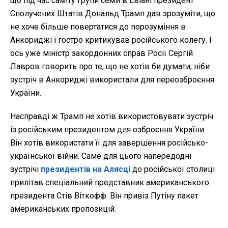
що під час саміту Групи семи в Евіані президент
Сполучених Штатів Дональд Трамп дав зрозуміти, що
не хоче більше повертатися до порозуміння в
Анкориджі і гостро критикував російського колегу. І
ось уже міністр закордонних справ Росії Сергій
Лавров говорить про те, що не хотів би думати, ніби
зустріч в Анкориджі використали для переозброєння
України.
Насправді ж Трамп не хотів використовувати зустріч
із російським президентом для озброєння України.
Він хотів використати її для завершення російсько-
української війни. Саме для цього напередодні
зустрічі
президентів на Алясці
до російської столиці
прилітав спеціальний представник американського
президента Стів Віткофф. Він привіз Путіну пакет
американських пропозицій.