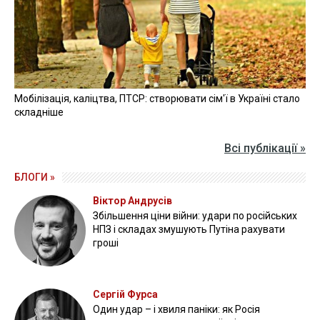
Мобілізація, каліцтва, ПТСР: створювати сім'ї в Україні стало
складніше
Всі публікації »
БЛОГИ »
Віктор Андрусів
Збільшення ціни війни: удари по російських
НПЗ і складах змушують Путіна рахувати
гроші
Сергій Фурса
Один удар – і хвиля паніки: як Росія