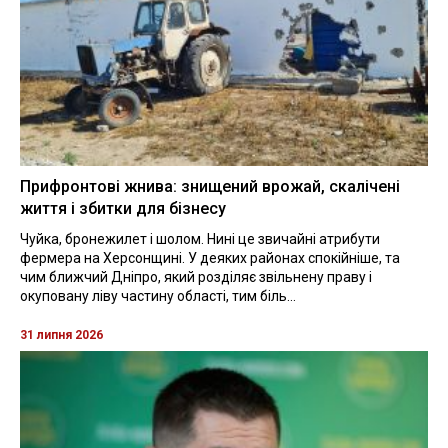
Прифронтові жнива: знищений врожай, скалічені
життя і збитки для бізнесу
Чуйка, бронежилет і шолом. Нині це звичайні атрибути
фермера на Херсонщині. У деяких районах спокійніше, та
чим ближчий Дніпро, який розділяє звільнену праву і
окуповану ліву частину області, тим біль...
31 липня 2026