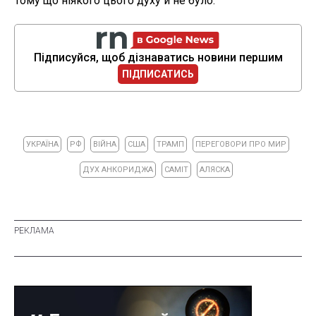
Тому що ніякого цього духу й не було.
Підписуйся, щоб дізнаватись новини першим
ПІДПИСАТИСЬ
УКРАЇНА
РФ
ВІЙНА
США
ТРАМП
ПЕРЕГОВОРИ ПРО МИР
ДУХ АНКОРИДЖА
САМІТ
АЛЯСКА