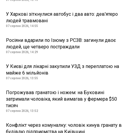
У Харкові зіткнулися автобус і два авто: дев'ятеро
людей травмовані
07 серпня 2026, 14:55
Росіяни вдарили по Ізюму з РСЗВ: загинули двоє
людей, ще четверо постраждали
07 серпня 2026, 14:29
У Києві для лікарні закупили УЗД з переплатою на
майже 6 мільйонів
07 серпня 2026, 13:55
Погрожував гранатою і ножем: на Буковині
затримали чоловіка, який вимагав у фермера $50
тисяч
07 серпня 2026, 13:52
Конфлікт через комуналку: чоловік кинув гранату в
будівлю підприємства на Київщині