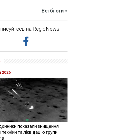
Всі блоги »
дписуйтесь на RegioNews
»
я 2026
донники показали знищення
 техніки та ліквідацію групи
ів