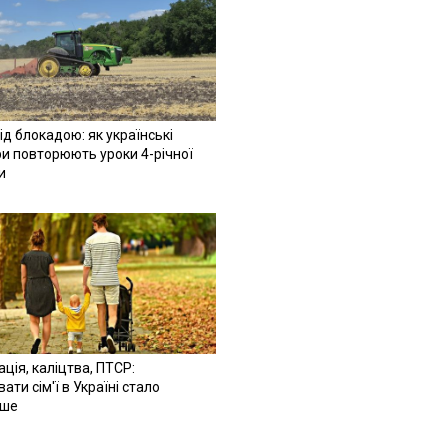
ід блокадою: як українські
и повторюють уроки 4-річної
и
ація, каліцтва, ПТСР:
ати сім'ї в Україні стало
іше