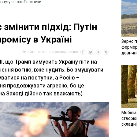
титуту світової політики
 змінити підхід: Путін
ромісу в Україні
Зерно п
фермер
Читайте также на русском языке
давнин
МІ, що Трамп вимусить Україну піти на
ення вогню, вже нудить. Бо змушувати
ватися на поступки, а Росію –
ня продовжувати агресію, бо це
а Заході дійсно так вважають)
Мобіліз
створюв
складн