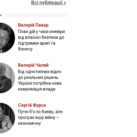
Всі публікації »
»
Валерій Пекар
План дій у часи зневіри:
від власної безпеки до
підтримки армії та
бізнесу
Валерій Чалий
Від однотипних відео
до реальних рішень:
Україні потрібна нова
комунікація влади
Сергій Фурса
Путін б'є по Києву, але
програє іншу війну –
економічну