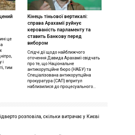
щений
Кінець тіньової вертикалі:
і
справа Арахамії руйнує
керованість парламенту та
ставить Банкову перед
ині це
вибором
на
х
Слідчі дії щодо найближчого
ніпро,
оточення Давида Арахамії свідчать
 і
про те, що Національне
ті, тим
антикорупційне бюро (НАБУ) та
Спеціалізована антикорупційна
прокуратура (САП) впритул
наблизилися до процесуального...
ідверто розповіла, скільки витрачає у Києві