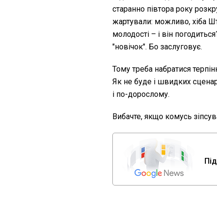
старанно півтора року розк
жартували: можливо, хіба Ш
молодості – і він погодиться
"новічок". Бо заслуговує.
Тому треба набратися терпі
Як не буде і швидких сценар
і по-дорослому.
Вибачте, якщо комусь зіпсув
Під