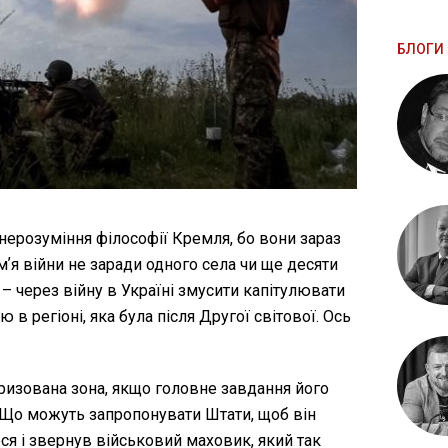
БЛОГИ 
нерозуміння філософії Кремля, бо вони зараз
мʼя війни не заради одного села чи ще десяти
 – через війну в Україні змусити капітулювати
 в регіоні, яка була після Другої світової. Ось
аризована зона, якщо головне завдання його
 Що можуть запропонувати Штати, щоб він
рся і звернув військовий маховик, який так