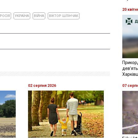
20 квітн
РОСІЯ
УКРАЇНА
ВІЙНА
ВІКТОР ШЛІНЧАК
Прикор
девʼять
Харків
07 серп
02 серпня 2026