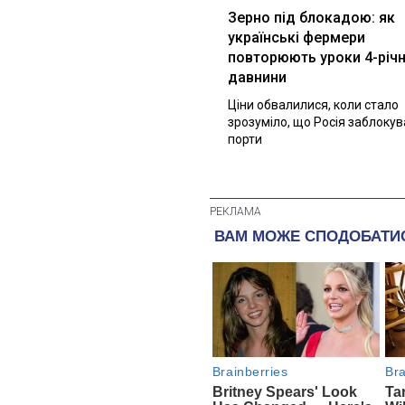
Зерно під блокадою: як
українські фермери
повторюють уроки 4-річн
давнини
Ціни обвалилися, коли стало
зрозуміло, що Росія заблоку
порти