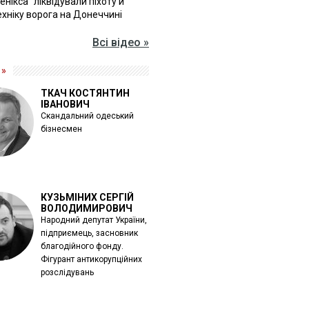
Фенікса" ліквідували піхоту й
хніку ворога на Донеччині
Всі відео »
 »
ТКАЧ КОСТЯНТИН
ІВАНОВИЧ
Скандальний одеський
бізнесмен
КУЗЬМІНИХ СЕРГІЙ
ВОЛОДИМИРОВИЧ
Народний депутат України,
підприємець, засновник
благодійного фонду.
Фігурант антикорупційних
розслідувань