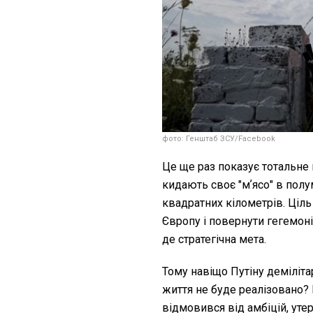
фото: Генштаб ЗСУ/Facebook
Це ще раз показує тотальне 
кидають своє "мʼясо" в полу
квадратних кілометрів. Ціль
Європу і повернути гегемонію
де стратегічна мета.
Тому навіщо Путіну деміліт
життя не буде реалізовано?
відмовився від амбіцій, уте