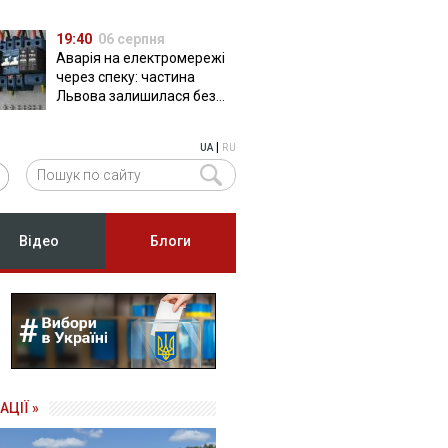
19:40
06 серпня
Аварія на електромережі
через спеку: частина
Львова залишилася без
світла
|
UA
RU
Відео
Блоги
АЦІЇ »