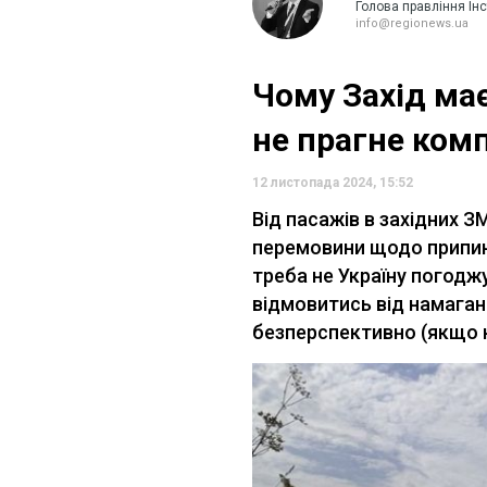
Голова правління Інс
info@regionews.ua
Чому Захід має
не прагне комп
12 листопада 2024, 15:52
Від пасажів в західних З
перемовини щодо припин
треба не Україну погоджу
відмовитись від намаган
безперспективно (якщо н