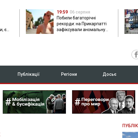
19:59
06 серпня
Побили багаторічні
рекорди: на Прикарпатті
, є
зафіксували аномальну
спеку до 37 градусів
Публікації
Регіони
Досьє
ПУБЛІК
К