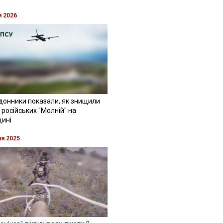
я 2026
донники показали, як знищили
 російських "Молній" на
щині
ня 2025