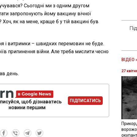
ручувався? Сьогодні ми з одним другом
тати запропонують йому вакцину вічної
? Хоч, як на мене, краще б у тій вакцині був
Пі
ння і витримки – швидких перемовин не буде.
іїв припинення війни. Але треба мислити чесно
ВІДЕО 
27 квітн
ав день.
ПІДПИСАТИСЬ
писуйся, щоб дізнаватись
новини першим
Прикор
ворожої
окупант