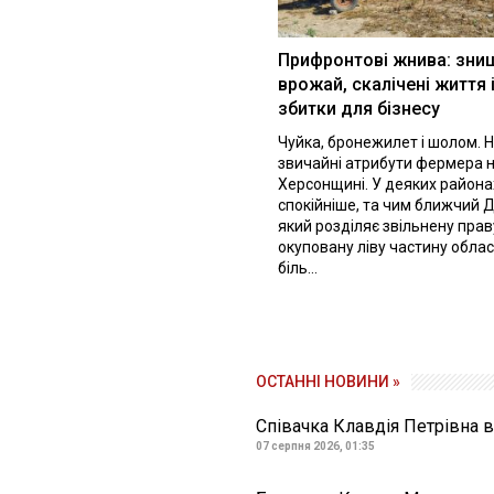
Прифронтові жнива: зни
врожай, скалічені життя 
збитки для бізнесу
Чуйка, бронежилет і шолом. Н
звичайні атрибути фермера 
Херсонщині. У деяких района
спокійніше, та чим ближчий Д
який розділяє звільнену праву
окуповану ліву частину облас
біль...
ОСТАННІ НОВИНИ »
Співачка Клавдія Петрівна в
07 серпня 2026, 01:35