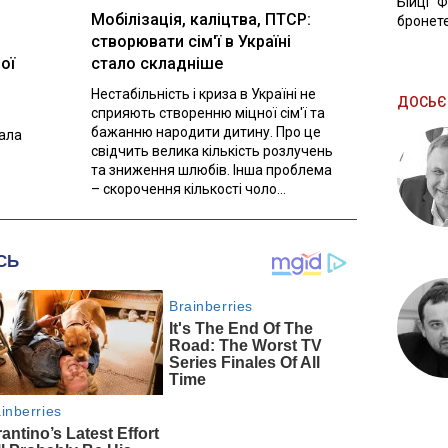
Бійці "
Мобілізація, каліцтва, ПТСР:
бронете
створювати сім'ї в Україні
ої
стало складніше
Нестабільність і криза в Україні не
ДОСЬЄ
сприяють створенню міцної сім'ї та
бажанню народити дитину. Про це
вала
свідчить велика кількість розлучень
та зниження шлюбів. Інша проблема
– скорочення кількості чоло...