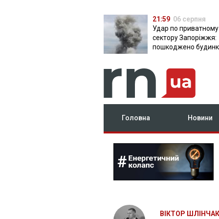
21:59
06 серпня
Удар по приватному
сектору Запоріжжя:
пошкоджено будинки
постраждала
Головна
Новини
ВІКТОР ШЛІНЧА