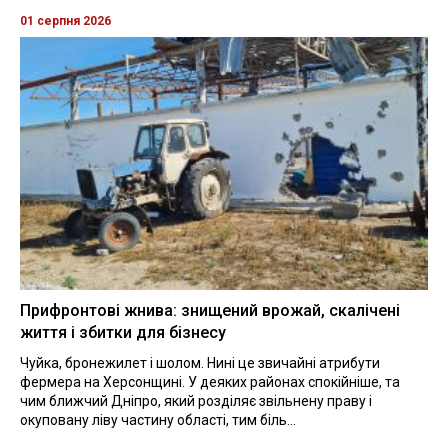
01 серпня 2026
Прифронтові жнива: знищений врожай, скалічені
життя і збитки для бізнесу
Чуйка, бронежилет і шолом. Нині це звичайні атрибути
фермера на Херсонщині. У деяких районах спокійніше, та
чим ближчий Дніпро, який розділяє звільнену праву і
окуповану ліву частину області, тим біль...