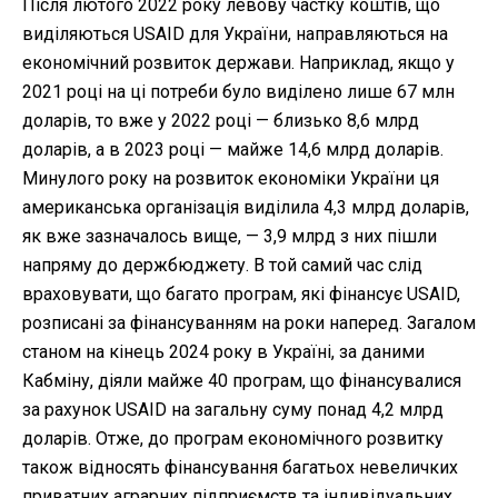
Після лютого 2022 року левову частку коштів, що
виділяються USAID для України, направляються на
економічний розвиток держави. Наприклад, якщо у
2021 році на ці потреби було виділено лише 67 млн
доларів, то вже у 2022 році — близько 8,6 млрд
доларів, а в 2023 році — майже 14,6 млрд доларів.
Минулого року на розвиток економіки України ця
американська організація виділила 4,3 млрд доларів,
як вже зазначалось вище, — 3,9 млрд з них пішли
напряму до держбюджету. В той самий час слід
враховувати, що багато програм, які фінансує USAID,
розписані за фінансуванням на роки наперед. Загалом
станом на кінець 2024 року в Україні, за даними
Кабміну, діяли майже 40 програм, що фінансувалися
за рахунок USAID на загальну суму понад 4,2 млрд
доларів. Отже, до програм економічного розвитку
також відносять фінансування багатьох невеличких
приватних аграрних підприємств та індивідуальних