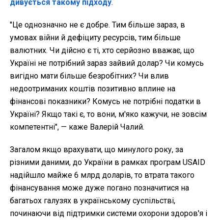
дивується такому підходу
.
"Це однозначно не є добре. Тим більше зараз, в
умовах війни й дефіциту ресурсів, тим більше
валютних. Чи дійсно є ті, хто серйозно вважає, що
Україні не потрібний зараз зайвий долар? Чи комусь
вигідно мати більше безробітних? Чи влив
недоотриманих коштів позитивно вплине на
фінансові показники? Комусь не потрібні податки в
Україні? Якщо такі є, то вони, м'яко кажучи, не зовсім
компетентні", — каже Валерій Чалий.
Загалом якщо врахувати, що минулого року, за
різними даними, до України в рамках програм USAID
надійшло майже 6 млрд доларів, то втрата такого
фінансування може дуже погано позначитися на
багатьох галузях в українському суспільстві,
починаючи від підтримки системи охорони здоров'я і