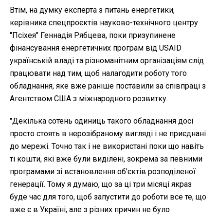
Втім, на думку експерта з питань енергетики,
керівника спецпроєктів науково-технічного центру
"Псіхея" Геннадія Рябцева, поки призупинене
фінансування енергетичних програм від USAID
українській владі та різноманітним організаціям слід
працювати над тим, щоб налагодити роботу того
обладнання, яке вже раніше поставили за співпраці з
Агентством США з міжнародного розвитку.
"Декілька сотень одиниць такого обладнання досі
просто стоять в нерозібраному вигляді і не приєднані
до мережі. Точно так і не використані поки що навіть
ті кошти, які вже були виділені, зокрема за певними
програмами зі встановлення об'єктів розподіленої
генерації. Тому я думаю, що за ці три місяці якраз
буде час для того, щоб запустити до роботи все те, що
вже є в Україні, але з різних причин не було