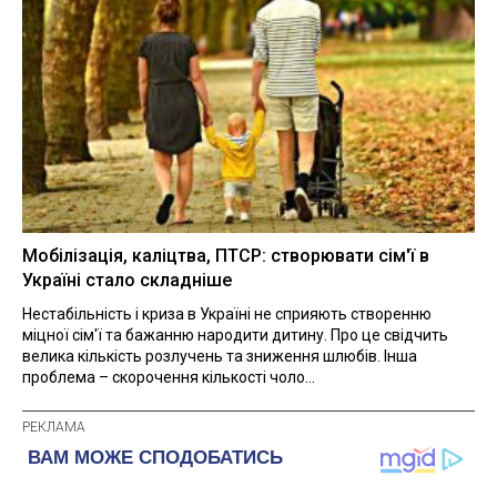
Мобілізація, каліцтва, ПТСР: створювати сім'ї в
Україні стало складніше
Нестабільність і криза в Україні не сприяють створенню
міцної сім'ї та бажанню народити дитину. Про це свідчить
велика кількість розлучень та зниження шлюбів. Інша
проблема – скорочення кількості чоло...