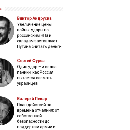
»
Виктор Андрусив
Увеличение цены
войны: удары по
российским НПЗ и
складам заставляют
Путина считать деньги
Сергей Фурса
Один удар – и волна
паники: как Россия
пытается сломать
украинцев
Валерий Пекар
План действий во
времена отчаяния: от
собственной
безопасности до
поддержки армии и