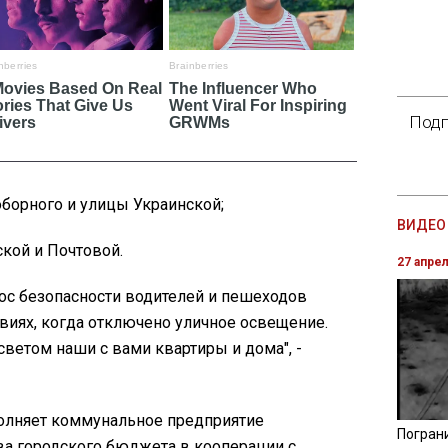
Подп
оборного и улицы Украинской;
ВИДЕО 
кой и Почтовой.
27 апре
ос безопасности водителей и пешеходов
виях, когда отключено уличное освещение.
светом наши с вами квартиры и дома", -
полняет коммунальное предприятие
Погран
ва городского бюджета в кооперации с