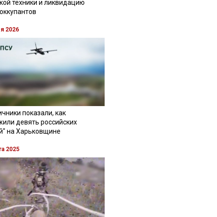
кой техники и ликвидацию
 оккупантов
ля 2026
чники показали, как
жили девять российских
й" на Харьковщине
та 2025