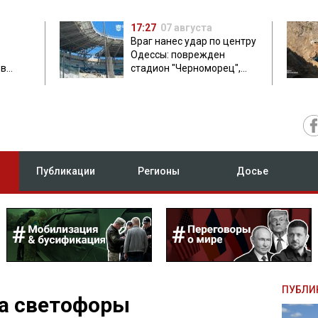
17:27
07 августа
Враг нанес удар по центру
Одессы: поврежден
ов
стадион "Черноморец",
 в чем
есть пострадавшая
Публикации
Регионы
Досье
ПУБЛИ
на светофоры