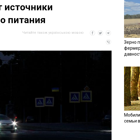
т источники
о питания
Читайте також українською мовою
Зерно п
фермер
давнос
Мобили
семьи 