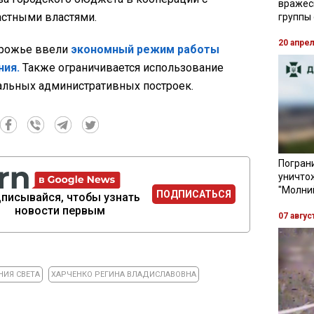
вражес
астными властями.
группы
20 апре
орожье ввели
экономный режим работы
ния.
Также ограничивается использование
льных административных построек.
Пограни
уничто
"Молни
ПОДПИСАТЬСЯ
писывайся, чтобы узнать
новости первым
07 авгус
ИЯ СВЕТА
ХАРЧЕНКО РЕГИНА ВЛАДИСЛАВОВНА