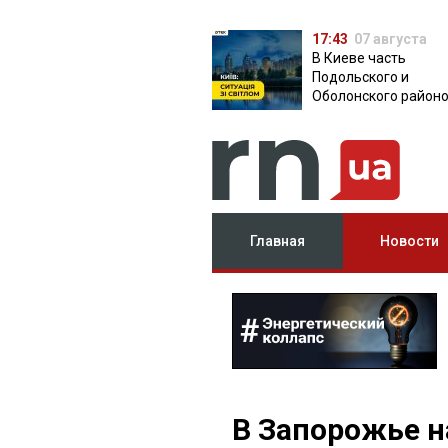
17:43
07 августа
В Киеве часть
Подольского и
Оболонского район
осталась без света:
причина
Главная
Новости
В Запорожье 