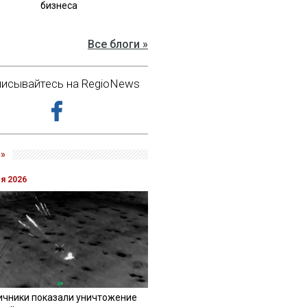
бизнеса
Все блоги »
исывайтесь на RegioNews
»
ля 2026
ичники показали уничтожение