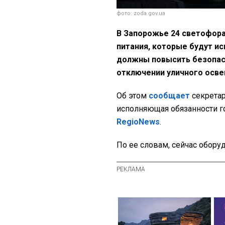
фото: zoda.gov.ua
В Запорожье 24 светофора
питания, которые будут и
должны повысить безопас
отключении уличного осв
Об этом
сообщает
секретар
исполняющая обязанности 
RegioNews
.
По ее словам, сейчас обору