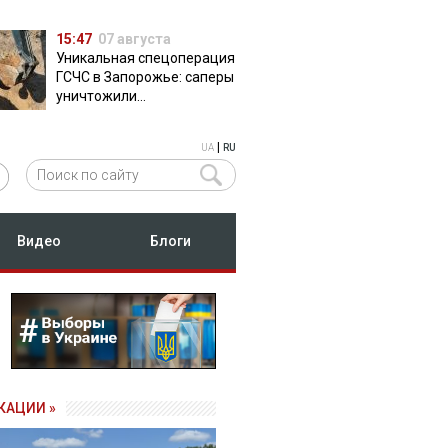
15:47
07 августа
Уникальная спецоперация
ГСЧС в Запорожье: саперы
уничтожили
полуторатонную
российскую авиабомбу
|
UA
RU
ФАБ-500
Видео
Блоги
КАЦИИ »