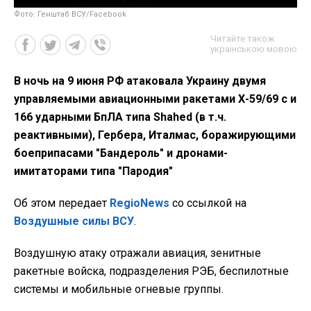
Фото: Генштаб ВСУ/Facebook
Читайте також
українською мовою
В ночь на 9 июня РФ атаковала Украину двумя
управляемыми авиационными ракетами Х-59/69 с и
166 ударными БпЛА типа Shahed (в т.ч.
реактивными), Гербера, Италмас, боражирующими
боеприпасами "Бандероль" и дронами-
имитаторами типа "Пародия"
Об этом передает
RegioNews
со ссылкой на
Воздушные силы ВСУ
.
Воздушную атаку отражали авиация, зенитные
ракетные войска, подразделения РЭБ, беспилотные
системы и мобильные огневые группы.