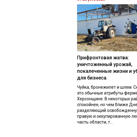
Прифронтовая жатва:
уничтоженный урожай,
покалеченные жизни и у
для бизнеса
Чуйка, бронежилет и шлем. С
это обычные атрибуты ферм
Херсонщине. В некоторых ра
спокойнее, но чем ближе Дне
разделяющий освобожденн
правую и оккупированную л
часть области, т...