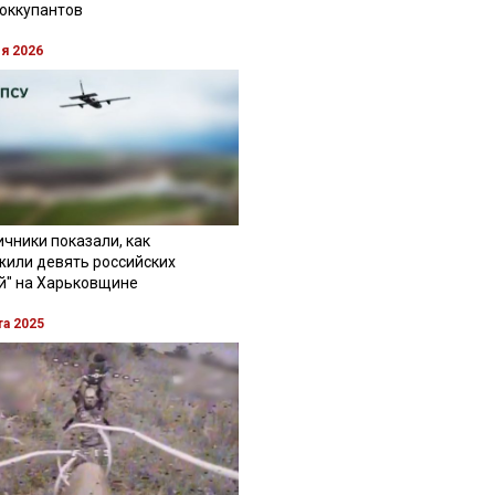
 оккупантов
ля 2026
чники показали, как
жили девять российских
й" на Харьковщине
та 2025