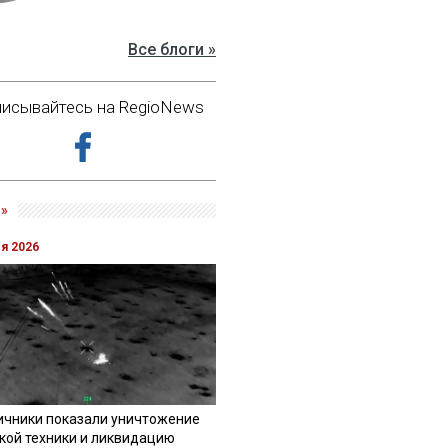
Все блоги »
исывайтесь на RegioNews
»
ля 2026
ичники показали уничтожение
кой техники и ликвидацию