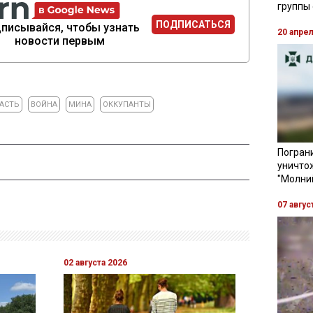
группы
ПОДПИСАТЬСЯ
писывайся, чтобы узнать
20 апре
новости первым
АСТЬ
ВОЙНА
МИНА
ОККУПАНТЫ
Пограни
уничто
"Молни
07 авгус
02 августа 2026