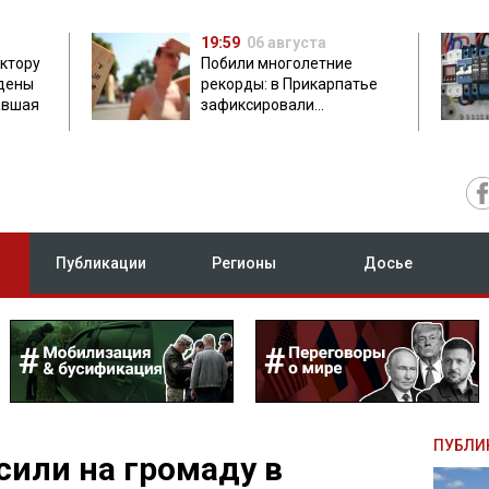
19:59
06 августа
ектору
Побили многолетние
дены
рекорды: в Прикарпатье
авшая
зафиксировали
аномальную жару до 37
градусов
Публикации
Регионы
Досье
ПУБЛИ
сили на громаду в