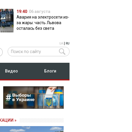
19:40
06 августа
Авария на электросети из-
за жары: часть Львова
осталась без света
|
UA
RU
Видео
Блоги
КАЦИИ »