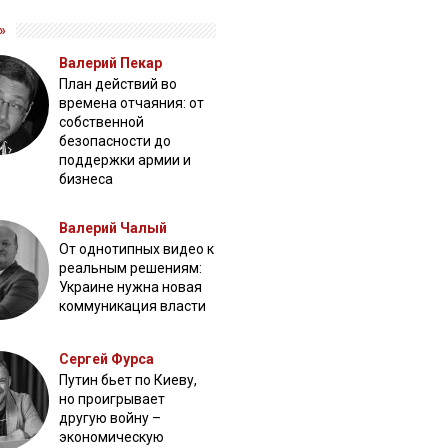
»
Валерий Пекар
План действий во
времена отчаяния: от
собственной
безопасности до
поддержки армии и
бизнеса
Валерий Чалый
От однотипных видео к
реальным решениям:
Украине нужна новая
коммуникация власти
Сергей Фурса
Путин бьет по Киеву,
но проигрывает
другую войну –
экономическую