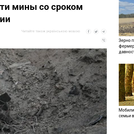
ти мины со сроком
ии
Читайте також українською мовою
Зерно п
фермер
давнос
Мобили
семьи 