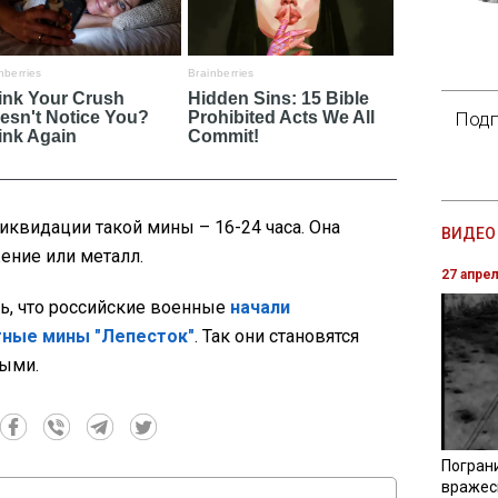
Подп
иквидации такой мины – 16-24 часа. Она
ВИДЕО 
ение или металл.
27 апре
ь, что российские военные
начали
тные мины "Лепесток"
. Так они становятся
ными.
Погран
вражес