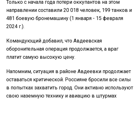
Только с начала года потери оккупантов на этом
направлении составили 20 018 человек, 199 танков и
481 боевую бронемашину (1 января - 15 февраля
2024 г.).
Командующий добавил, что Авдеевская
оборонительная операция продолжается, а враг
платит самую высокую цену.
Напомним, ситуация в районе Авдеевки продолжает
оставаться критической. Россияне бросили все силы
в попытках захватить город. Они активно используют
свою наземную технику и авиацию в штурмах
позиций украинских защитников.
Между тем бойцы ВСУ продолжают держать оборону
и активно уничтожают врага. Как рассказали сегодня
в Третьей отдельной штурмовой бригаде, их бойцы