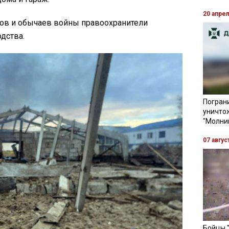
20 апре
ов и обычаев войны правоохранители
дства.
Пограни
уничто
"Молни
07 авгус
Бойцы 