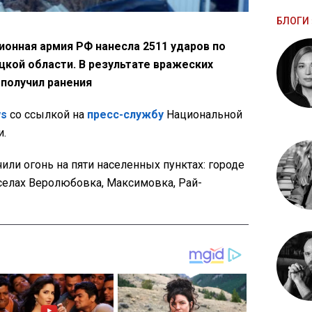
БЛОГИ 
ционная армия РФ нанесла 2511 ударов по
кой области. В результате вражеских
получил ранения
ws
со ссылкой на
пресс-службу
Национальной
и.
или огонь на пяти населенных пунктах: городе
селах Веролюбовка, Максимовка, Рай-