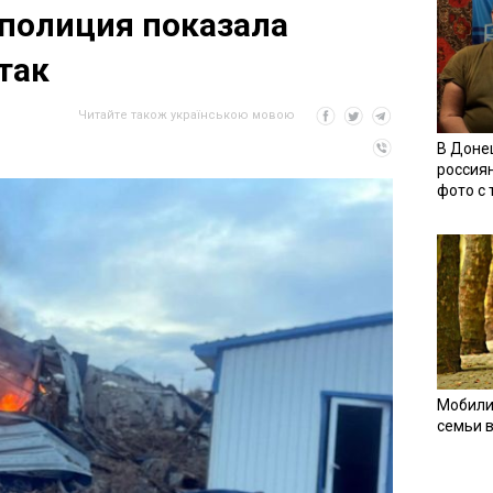
полиция показала
так
Читайте також українською мовою
В Доне
россия
фото с
Мобили
семьи 