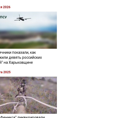
ля 2026
чники показали, как
жили девять российских
й" на Харьковщине
та 2025
"Феникса" ликвидировали