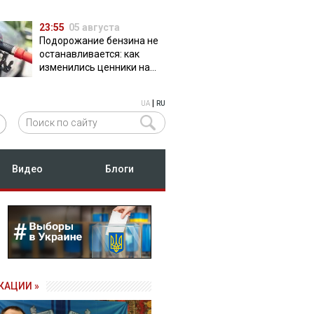
23:55
05 августа
Подорожание бензина не
останавливается: как
изменились ценники на
АЗС
|
UA
RU
Видео
Блоги
КАЦИИ »