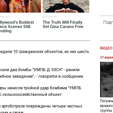
Подп
ВИДЕО 
едили 10 гражданских объектов, из них шесть
27 апре
осили две бомбы "УМПБ Д-30СН" - ранили
ебное заведение", - говорится в сообщении.
иры нанесли тройной удар бомбами "УМПБ
с сельскохозяйственный объект.
Погран
е артобстрела повреждены четыре частных
вражес
группы
ома и гараж.