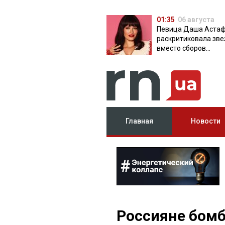
01:35
06 августа
Певица Даша Аста
раскритиковала зве
вместо сборов
публикующих фото 
вечеринок
Главная
Новости
Россияне бом