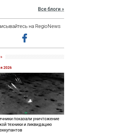
Все блоги »
исывайтесь на RegioNews
»
ля 2026
ичники показали уничтожение
кой техники и ликвидацию
 оккупантов