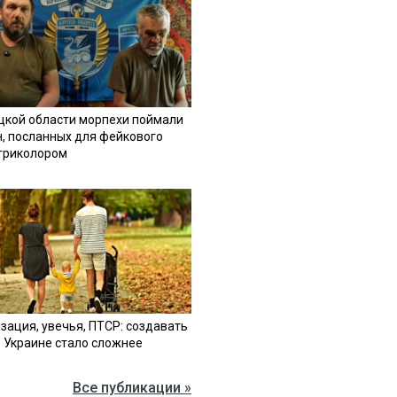
цкой области морпехи поймали
н, посланных для фейкового
 триколором
зация, увечья, ПТСР: создавать
в Украине стало сложнее
Все публикации »