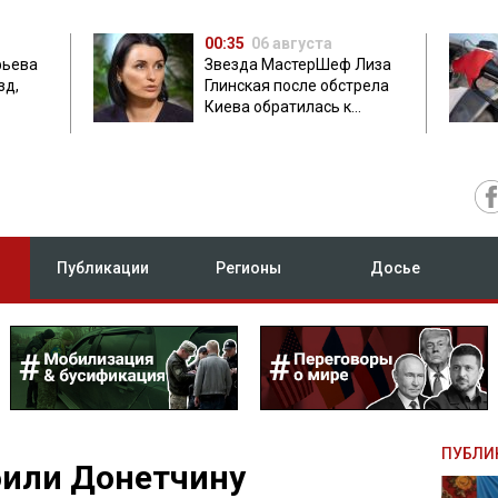
00:35
06 августа
фьева
Звезда МастерШеф Лиза
зд,
Глинская после обстрела
Киева обратилась к
с
россиянам
Публикации
Регионы
Досье
ПУБЛИ
били Донетчину