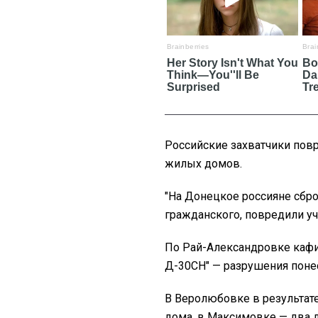
Российские захватчики повр
жилых домов.
"На Донецкое россияне сбр
гражданского, повредили уч
По Рай-Александровке каф
Д-30СН" — разрушения поне
В Веролюбовке в результат
дома, в Максимовке — два д