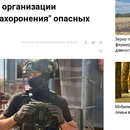
 организации
захоронения" опасных
Зерно п
Читайте також українською мовою
фермер
давнос
Мобили
семьи 