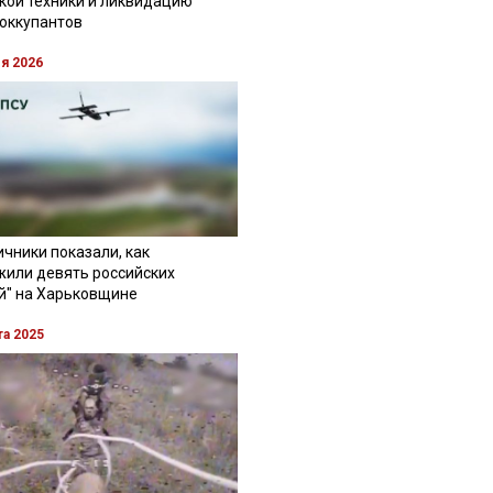
кой техники и ликвидацию
 оккупантов
ля 2026
чники показали, как
жили девять российских
й" на Харьковщине
та 2025