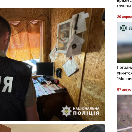
вражес
группы
20 апре
Пограни
уничто
"Молни
07 авгус