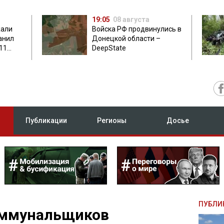
19:05
08 августа
жали
Войска РФ продвинулись в
анил
Донецкой области –
11
DeepState
есу
Публикации
Регионы
Досье
ПУБЛИ
оммунальщиков