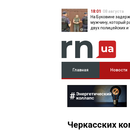
18:01
08 августа
На Буковине задер
мужчину, который р
двух полицейских и 
дней скрывался в л
Главная
Новости
Черкасских к