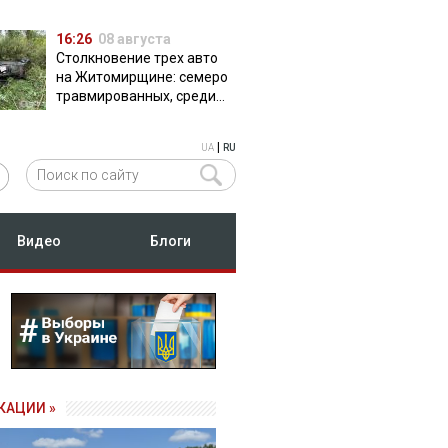
16:26
08 августа
Столкновение трех авто
на Житомирщине: семеро
травмированных, среди
них двое детей
|
UA
RU
Видео
Блоги
КАЦИИ »