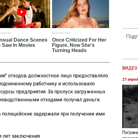
Подп
ВИДЕО 
ния" отходов должностное лицо предоставляло
27 апре
подчиненному работнику и использовало
есурсы предприятия. За пропуск загруженных
оизводственными отходами получал деньги.
а полицейские задержали при получении ими
Погран
и лет заключения.