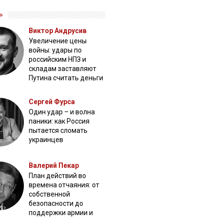
»
Виктор Андрусив
Увеличение цены
войны: удары по
российским НПЗ и
складам заставляют
Путина считать деньги
Сергей Фурса
Один удар – и волна
паники: как Россия
пытается сломать
украинцев
Валерий Пекар
План действий во
времена отчаяния: от
собственной
безопасности до
поддержки армии и