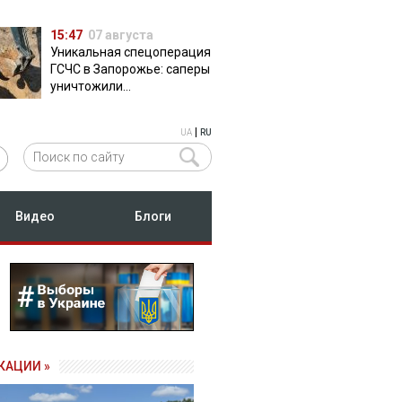
15:47
07 августа
Уникальная спецоперация
ГСЧС в Запорожье: саперы
уничтожили
полуторатонную
российскую авиабомбу
|
UA
RU
ФАБ-500
Видео
Блоги
КАЦИИ »