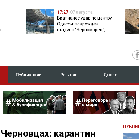
17:27
07 августа
Враг нанес удар по центру
Одессы: поврежден
ов
стадион "Черноморец",
 в чем
есть пострадавшая
Публикации
Регионы
Досье
ПУБЛИ
 Черновцах: карантин