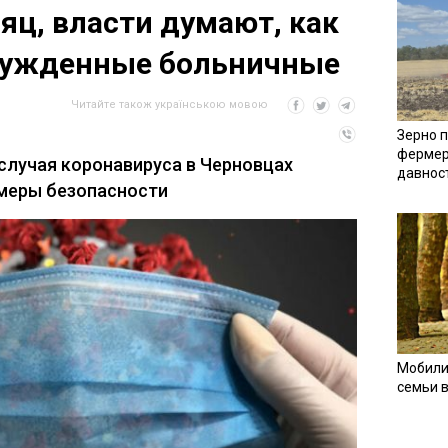
яц, власти думают, как
ужденные больничные
Читайте також українською мовою
Зерно п
фермер
случая коронавируса в Черновцах
давнос
меры безопасности
Мобили
семьи 