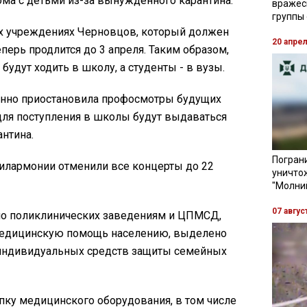
ома с детьми из-за вынужденного карантина.
вражес
группы
х учреждениях Черновцов, который должен
20 апре
еперь продлится до 3 апреля. Таким образом,
 будут ходить в школу, а студенты - в вузы.
енно приостановила профосмотры будущих
для поступления в школы будут выдаваться
антина.
Пограни
илармонии отменили все концерты до 22
уничто
"Молни
07 авгус
но поликлинических заведениям и ЦПМСД,
едицинскую помощь населению, выделено
ку индивидуальных средств защиты семейных
упку медицинского оборудования, в том числе