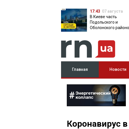
17:43
07 августа
В Киеве часть
Подольского и
Оболонского район
осталась без света:
причина
Главная
Новости
Коронавирус в