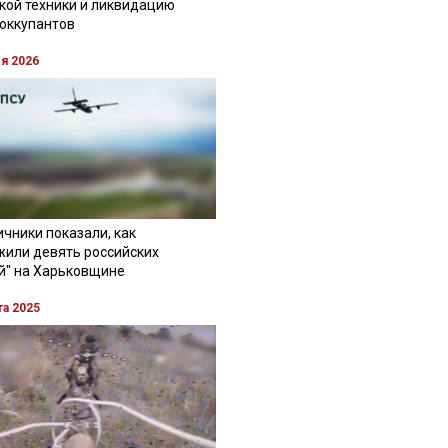
кой техники и ликвидацию
 оккупантов
ля 2026
чники показали, как
жили девять российских
й" на Харьковщине
та 2025