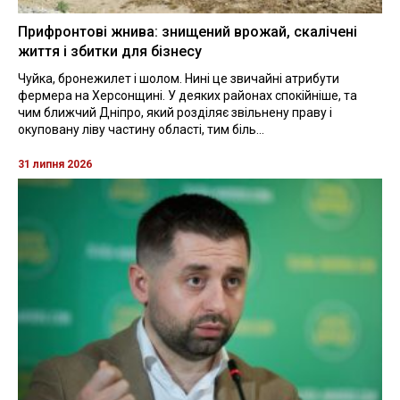
Прифронтові жнива: знищений врожай, скалічені
життя і збитки для бізнесу
Чуйка, бронежилет і шолом. Нині це звичайні атрибути
фермера на Херсонщині. У деяких районах спокійніше, та
чим ближчий Дніпро, який розділяє звільнену праву і
окуповану ліву частину області, тим біль...
31 липня 2026