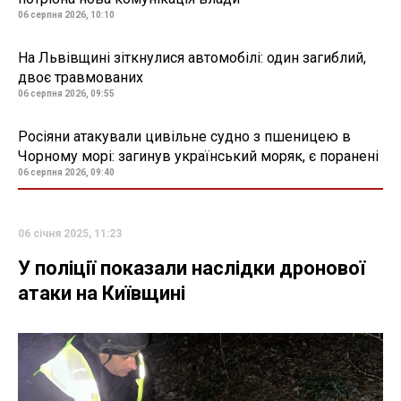
06 серпня 2026, 10:10
На Львівщині зіткнулися автомобілі: один загиблий,
двоє травмованих
06 серпня 2026, 09:55
Росіяни атакували цивільне судно з пшеницею в
Чорному морі: загинув український моряк, є поранені
06 серпня 2026, 09:40
06 січня 2025, 11:23
У поліції показали наслідки дронової
атаки на Київщині