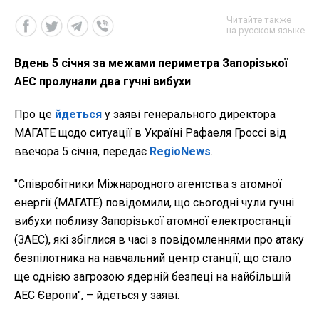
Читайте также
на русском языке
Вдень 5 січня за межами периметра Запорізької
АЕС пролунали два гучні вибухи
Про це
йдеться
у заяві генерального директора
МАГАТЕ щодо ситуації в Україні Рафаеля Гроссі від
ввечора 5 січня, передає
RegioNews
.
"Співробітники Міжнародного агентства з атомної
енергії (МАГАТЕ) повідомили, що сьогодні чули гучні
вибухи поблизу Запорізької атомної електростанції
(ЗАЕС), які збіглися в часі з повідомленнями про атаку
безпілотника на навчальний центр станції, що стало
ще однією загрозою ядерній безпеці на найбільшій
АЕС Європи", – йдеться у заяві.