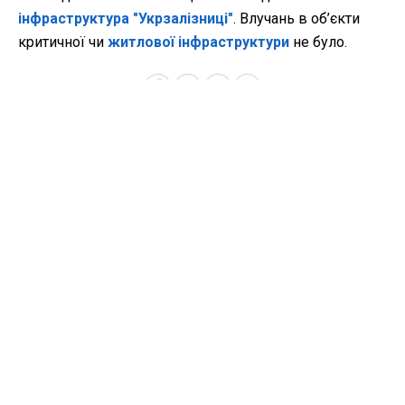
інфраструктура "Укрзалізниці"
. Влучань в об’єкти
критичної чи
житлової інфраструктури
не було.
КИЇВСЬКА ОБЛАСТЬ
ВІЙНА
ОБСТРІЛИ
ДРОН
АТАКА
ВІДЕО »
27 квітня 2026