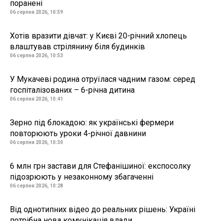
поранені
06 серпня 2026, 10:59
Хотів вразити дівчат: у Києві 20-річний хлопець
влаштував стрілянину біля будинків
06 серпня 2026, 10:53
У Мукачеві родина отруїлася чадним газом: серед
госпіталізованих – 6-річна дитина
06 серпня 2026, 10:41
Зерно під блокадою: як українські фермери
повторюють уроки 4-річної давнини
06 серпня 2026, 10:30
6 млн грн застави для Стефанішиної: експосолку
підозрюють у незаконному збагаченні
06 серпня 2026, 10:28
Від однотипних відео до реальних рішень: Україні
потрібна нова комунікація влади