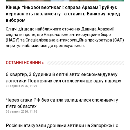
Кінець тіньової вертикалі: справа Арахамії руйнує
керованість парламенту та ставить Банкову перед
вибором
Слідчі дії щодо найближчого оточення Давида Арахамії
свідчать про те, що Національне антикорупційне бюро
(НАБУ) та Спеціалізована антикорупційна прокуратура (САП)
впритул наблизилися до процесуального...
ОСТАННІ НОВИНИ »
6 квартир, 3 будинки й елітні авто: екскомандувачу
логістики Повітряних сил оголосили ще одну підозру
06 серпня 2026, 11:29
Через атаки РФ без світла залишилися споживачі у
п'яти областях
06 серпня 2026, 11:16
Росіяни атакували дронами автівки на Запоріжжі: є