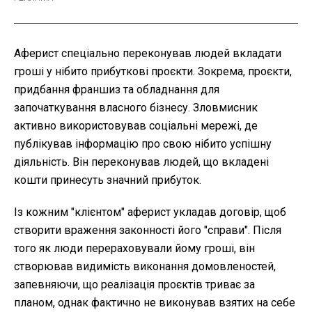
Аферист спеціально переконував людей вкладати
гроші у нібито прибуткові проєкти. Зокрема, проєкти,
придбання франшиз та обладнання для
започаткування власного бізнесу. Зловмисник
активно використовував соціальні мережі, де
публікував інформацію про свою нібито успішну
діяльність. Він переконував людей, що вкладені
кошти принесуть значний прибуток.
Із кожним "клієнтом" аферист укладав договір, щоб
створити враження законності його "справи". Після
того як люди перераховували йому гроші, він
створював видимість виконання домовленостей,
запевняючи, що реалізація проєктів триває за
планом, однак фактично не виконував взятих на себе