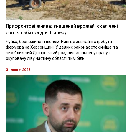
Прифронтові жнива: знищений врожай, скалічені
життя і збитки для бізнесу
Чуйка, бронежилет і шолом. Нині це звичайні атрибути
фермера на Херсонщині. У деяких районах спокійніше, та
чим ближчий Дніпро, який розділяє звільнену праву і
окуповану ліву частину області, тим біль...
31 липня 2026