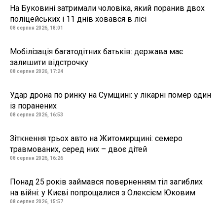
На Буковині затримали чоловіка, який поранив двох
поліцейських і 11 днів ховався в лісі
08 серпня 2026, 18:01
Мобілізація багатодітних батьків: держава має
залишити відстрочку
08 серпня 2026, 17:24
Удар дрона по ринку на Сумщині: у лікарні помер один
із поранених
08 серпня 2026, 16:53
Зіткнення трьох авто на Житомирщині: семеро
травмованих, серед них – двоє дітей
08 серпня 2026, 16:26
Понад 25 років займався поверненням тіл загиблих
на війні: у Києві попрощалися з Олексієм Юковим
08 серпня 2026, 15:57