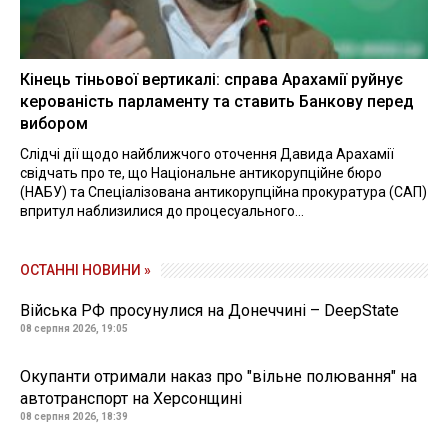
Кінець тіньової вертикалі: справа Арахамії руйнує
керованість парламенту та ставить Банкову перед
вибором
Слідчі дії щодо найближчого оточення Давида Арахамії
свідчать про те, що Національне антикорупційне бюро
(НАБУ) та Спеціалізована антикорупційна прокуратура (САП)
впритул наблизилися до процесуального...
ОСТАННІ НОВИНИ »
Війська РФ просунулися на Донеччині – DeepState
08 серпня 2026, 19:05
Окупанти отримали наказ про "вільне полювання" на
автотранспорт на Херсонщині
08 серпня 2026, 18:39