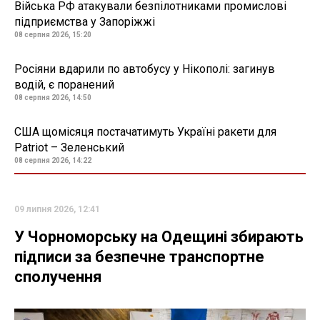
Війська РФ атакували безпілотниками промислові
підприємства у Запоріжжі
08 серпня 2026, 15:20
Росіяни вдарили по автобусу у Нікополі: загинув
водій, є поранений
08 серпня 2026, 14:50
США щомісяця постачатимуть Україні ракети для
Patriot – Зеленський
08 серпня 2026, 14:22
09 липня 2026, 12:41
У Чорноморську на Одещині збирають
підписи за безпечне транспортне
сполучення