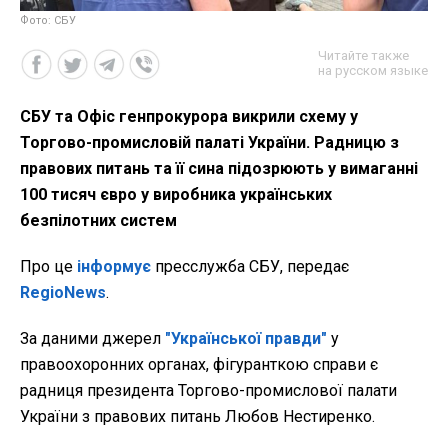
Фото: СБУ
Читайте также
на русском языке
СБУ та Офіс генпрокурора викрили схему у
Торгово-промисловій палаті України. Радницю з
правових питань та її сина підозрюють у вимаганні
100 тисяч євро у виробника українських
безпілотних систем
Про це
інформує
пресслужба СБУ, передає
RegioNews
.
За даними джерел
"Української правди"
у
правоохоронних органах, фігуранткою справи є
радниця президента Торгово-промислової палати
України з правових питань Любов Нестиренко.