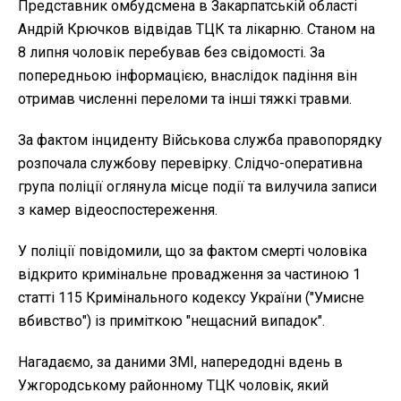
Представник омбудсмена в Закарпатській області
Андрій Крючков відвідав ТЦК та лікарню. Станом на
8 липня чоловік перебував без свідомості. За
попередньою інформацією, внаслідок падіння він
отримав численні переломи та інші тяжкі травми.
За фактом інциденту Військова служба правопорядку
розпочала службову перевірку. Слідчо-оперативна
група поліції оглянула місце події та вилучила записи
з камер відеоспостереження.
У поліції повідомили, що за фактом смерті чоловіка
відкрито кримінальне провадження за частиною 1
статті 115 Кримінального кодексу України ("Умисне
вбивство") із приміткою "нещасний випадок".
Нагадаємо, за даними ЗМІ, напередодні вдень в
Ужгородському районному ТЦК чоловік, який