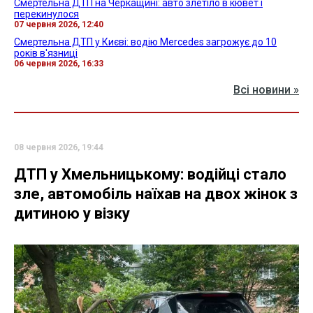
Смертельна ДТП на Черкащині: авто злетіло в кювет і
перекинулося
07 червня 2026, 12:40
Смертельна ДТП у Києві: водію Mercedes загрожує до 10
років в'язниці
06 червня 2026, 16:33
Всі новини »
08 червня 2026, 19:44
ДТП у Хмельницькому: водійці стало
зле, автомобіль наїхав на двох жінок з
дитиною у візку