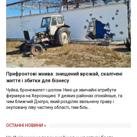
Прифронтові жнива: знищений врожай, скалічені
життя і збитки для бізнесу
Чуйка, бронежилет і шолом. Нині це звичайні атрибути
фермера на Херсонщині. У деяких районах спокійніше, та
чим ближчий Дніпро, який розділяє звільнену праву і
окуповану ліву частину області, тим біль...
ОСТАННІ НОВИНИ »