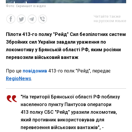
Фото: Скриншот із відео
Читайте также
на русском языке
Пілоти 413-го полку "Рейд" Сил безпілотних систем
Збройних сил України завдали ураження по
локомотиву у Брянській області РФ, яким росіяни
перевозили військовий вантаж
Про це
повідомив
413-го полк "Рейд", передає
RegioNews
.
"На території Брянської області РФ поблизу
населеного пункту Пантусов оператори
413 полку СБС "Рейд" уразили локомотив,
який противник використовував для
перевезення військових вантажів", -