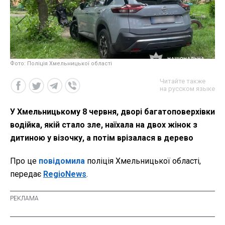
Фото: Поліція Хмельницької області
Читайте также
на русском языке
У Хмельницькому 8 червня, дворі багатоповерхівки
водійка, якій стало зле, наїхала на двох жінок з
дитиною у візочку, а потім врізалася в дерево
Про це
повідомила
поліція Хмельницької області,
передає
RegioNews
.