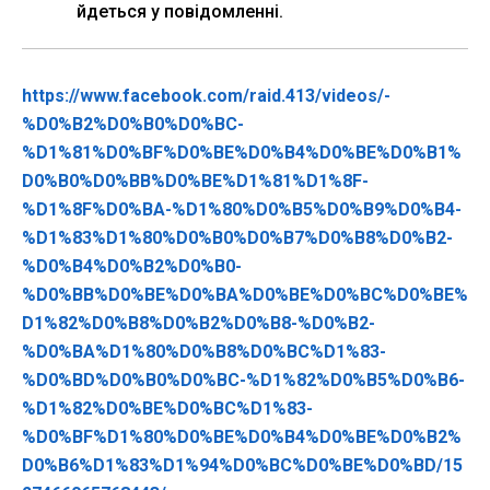
йдеться у повідомленні.
https://www.facebook.com/raid.413/videos/-
%D0%B2%D0%B0%D0%BC-
%D1%81%D0%BF%D0%BE%D0%B4%D0%BE%D0%B1%
D0%B0%D0%BB%D0%BE%D1%81%D1%8F-
%D1%8F%D0%BA-%D1%80%D0%B5%D0%B9%D0%B4-
%D1%83%D1%80%D0%B0%D0%B7%D0%B8%D0%B2-
%D0%B4%D0%B2%D0%B0-
%D0%BB%D0%BE%D0%BA%D0%BE%D0%BC%D0%BE%
D1%82%D0%B8%D0%B2%D0%B8-%D0%B2-
%D0%BA%D1%80%D0%B8%D0%BC%D1%83-
%D0%BD%D0%B0%D0%BC-%D1%82%D0%B5%D0%B6-
%D1%82%D0%BE%D0%BC%D1%83-
%D0%BF%D1%80%D0%BE%D0%B4%D0%BE%D0%B2%
D0%B6%D1%83%D1%94%D0%BC%D0%BE%D0%BD/15