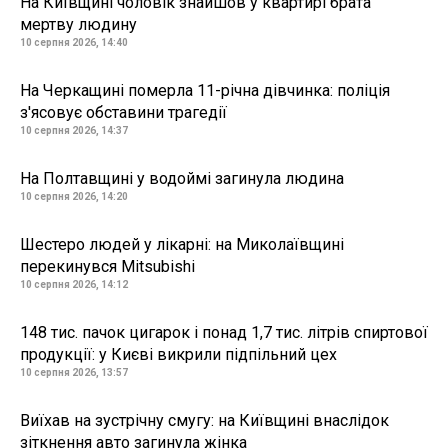
На Київщині чоловік знайшов у квартирі брата
мертву людину
10 серпня 2026, 14:40
На Черкащині померла 11-річна дівчинка: поліція
з'ясовує обставини трагедії
10 серпня 2026, 14:37
На Полтавщині у водоймі загинула людина
10 серпня 2026, 14:20
Шестеро людей у лікарні: на Миколаївщині
перекинувся Mitsubishi
10 серпня 2026, 14:12
148 тис. пачок цигарок і понад 1,7 тис. літрів спиртової
продукції: у Києві викрили підпільний цех
10 серпня 2026, 13:57
Виїхав на зустрічну смугу: на Київщині внаслідок
зіткнення авто загинула жінка