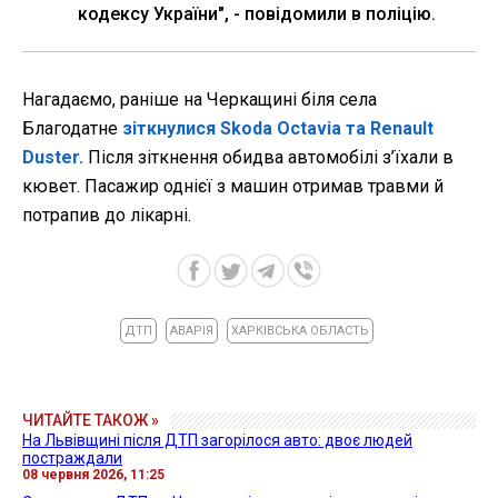
кодексу України", - повідомили в поліцію.
Нагадаємо, раніше на Черкащині біля села
Благодатне
зіткнулися Skoda Octavia та Renault
Duster.
Після зіткнення обидва автомобілі з’їхали в
кювет. Пасажир однієї з машин отримав травми й
потрапив до лікарні.
ДТП
АВАРІЯ
ХАРКІВСЬКА ОБЛАСТЬ
ЧИТАЙТЕ ТАКОЖ »
На Львівщині після ДТП загорілося авто: двоє людей
постраждали
08 червня 2026, 11:25