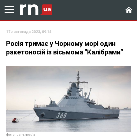
17 листопада 2023, 09:14
Росія тримає у Чорному морі один
ракетоносій із вісьмома "Калібрами”
фото: usm.media