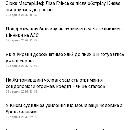
Зірка МастерШеф Ліза Глінська після обстрілу Києва
звернулась до росіян
06 серпня 2026, 00:35
Подорожчання бензину не зупиняється: як змінились
цінники на АЗС
05 серпня 2026, 23:55
Як в Україні дорожчатиме хліб: до яких цін готуватись
уже в серпні
05 серпня 2026, 23:40
На Житомирщині чоловік замість отримання
соцдопомоги отримав кредит - як це сталось
05 серпня 2026, 23:15
У Києві судили за ухилення від мобілізації чоловіка з
бронюванням
05 серпня 2026, 22:55