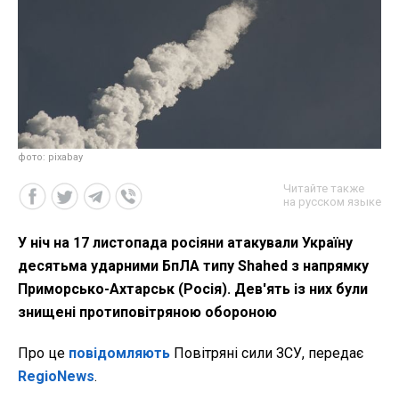
фото: pixabay
Читайте также
на русском языке
У ніч на 17 листопада росіяни атакували Україну
десятьма ударними БпЛА типу Shahed з напрямку
Приморсько-Ахтарськ (Росія). Дев'ять із них були
знищені протиповітряною обороною
Про це
повідомляють
Повітряні сили ЗСУ, передає
RegioNews
.