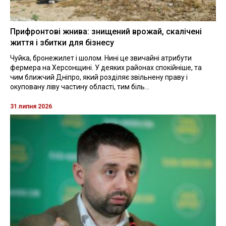
Прифронтові жнива: знищений врожай, скалічені
життя і збитки для бізнесу
Чуйка, бронежилет і шолом. Нині це звичайні атрибути
фермера на Херсонщині. У деяких районах спокійніше, та
чим ближчий Дніпро, який розділяє звільнену праву і
окуповану ліву частину області, тим біль...
31 липня 2026