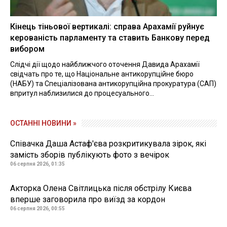
Кінець тіньової вертикалі: справа Арахамії руйнує
керованість парламенту та ставить Банкову перед
вибором
Слідчі дії щодо найближчого оточення Давида Арахамії
свідчать про те, що Національне антикорупційне бюро
(НАБУ) та Спеціалізована антикорупційна прокуратура (САП)
впритул наблизилися до процесуального...
ОСТАННІ НОВИНИ »
Співачка Даша Астаф'єва розкритикувала зірок, які
замість зборів публікують фото з вечірок
06 серпня 2026, 01:35
Акторка Олена Світлицька після обстрілу Києва
вперше заговорила про виїзд за кордон
06 серпня 2026, 00:55