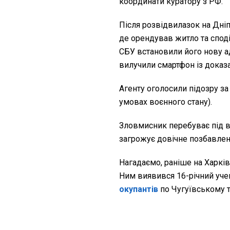
координати куратору з РФ.
Після розвідвилазок на Дні
де орендував житло та споді
СБУ встановили його нову ад
вилучили смартфон із доказа
Агенту оголосили підозру за 
умовах воєнного стану).
Зловмисник перебуває під в
загрожує довічне позбавлен
Нагадаємо, раніше на Харкі
Ним виявився 16-річний уче
окупантів
по Чугуївському т