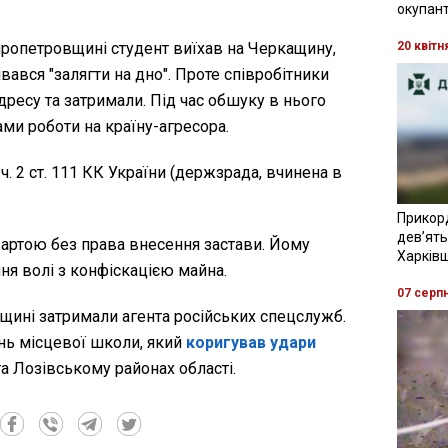
окупант
пропетровщині студент виїхав на Черкащину,
20 квітн
вався "залягти на дно". Проте співробітники
ресу та затримали. Під час обшуку в нього
ми роботи на країну-агресора.
ч. 2 ст. 111 КК України (держзрада, вчинена в
Прикор
девʼять
артою без права внесення застави. Йому
Харків
ня волі з конфіскацією майна.
07 серп
вщині затримали агента російських спецслужб.
нь місцевої школи, який
коригував удари
а Лозівському районах області.