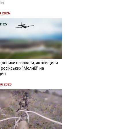
ів
я 2026
донники показали, як знищили
 російських "Молній" на
щині
ня 2025