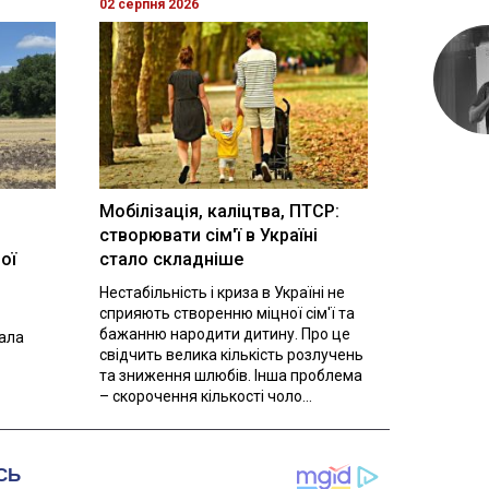
02 серпня 2026
Мобілізація, каліцтва, ПТСР:
створювати сім'ї в Україні
ої
стало складніше
Нестабільність і криза в Україні не
сприяють створенню міцної сім'ї та
бажанню народити дитину. Про це
вала
свідчить велика кількість розлучень
та зниження шлюбів. Інша проблема
– скорочення кількості чоло...