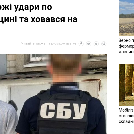
ожі удари по
ині та ховався на
Зерно п
Читайте также на русском языке
фермер
давнин
Мобіліз
створюв
складн