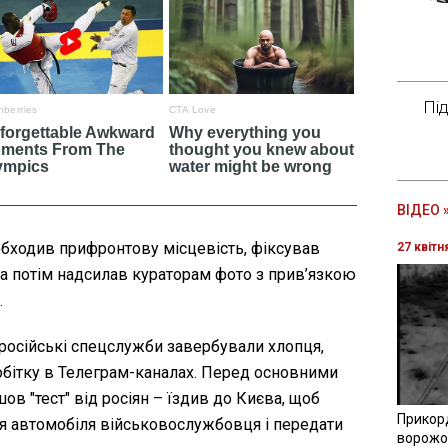
Пі
ВІДЕО 
обходив прифронтову місцевість, фіксував
27 квітн
 а потім надсилав кураторам фото з прив’язкою
.
 російські спецслужби завербували хлопця,
обітку в Телеграм-каналах. Перед основними
ов "тест" від росіян – їздив до Києва, щоб
Прикор
я автомобіля військовослужбовця і передати
ворожої