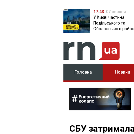
17:43
07 серпня
У Києві частина
Подільського та
Оболонського район
залишилася без світ
чому причина
Головна
Новини
СБУ затримала