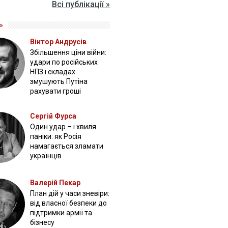
Всі публікації »
»
Віктор Андрусів
Збільшення ціни війни:
удари по російських
НПЗ і складах
змушують Путіна
рахувати гроші
Сергій Фурса
Один удар – і хвиля
паніки: як Росія
намагається зламати
українців
Валерій Пекар
План дій у часи зневіри:
від власної безпеки до
підтримки армії та
бізнесу