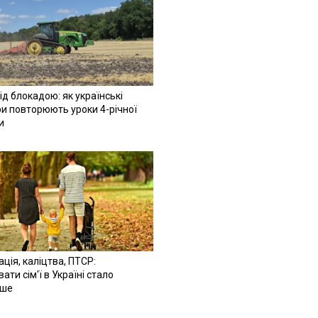
ід блокадою: як українські
и повторюють уроки 4-річної
и
ація, каліцтва, ПТСР:
ати сім'ї в Україні стало
іше