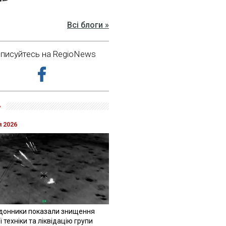
Всі блоги »
дписуйтесь на RegioNews
»
я 2026
донники показали знищення
 техніки та ліквідацію групи