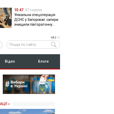
15:47
07 серпня
Унікальна спецоперація
ДСНС у Запоріжжі: сапери
знищили півторатонну
російську авіабомбу
ФАБ-500
|
UA
RU
Відео
Блоги
АЦІЇ »