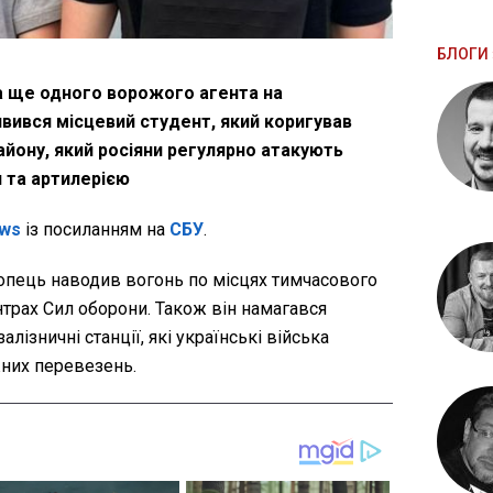
БЛОГИ 
а ще одного ворожого агента на
вився місцевий студент, який коригував
айону, який росіяни регулярно атакують
 та артилерією
ws
із посиланням на
СБУ
.
опець наводив вогонь по місцях тимчасового
нтрах Сил оборони. Також він намагався
алізничні станції, які українські війська
них перевезень.