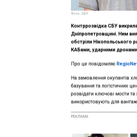
Фото: СБУ
Контррозвідка СБУ викрил
Дніпропетровщині. Ним вия
обстріли Нікопольського р
КАБами, ударними дронами
Про це повідомляє
RegioNe
На замовлення окупантів хл
базування та логістичних це
розвідати ключові мости та з
використовують для вантаж