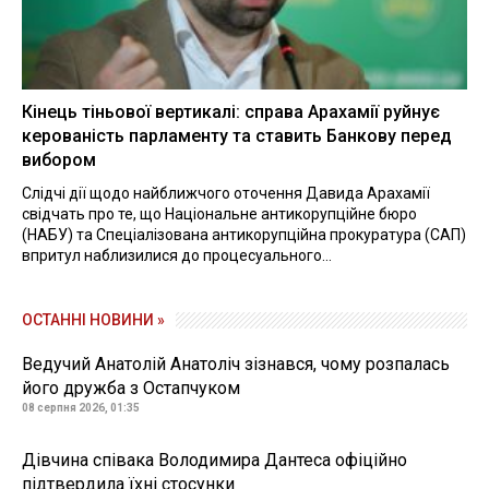
Кінець тіньової вертикалі: справа Арахамії руйнує
керованість парламенту та ставить Банкову перед
вибором
Слідчі дії щодо найближчого оточення Давида Арахамії
свідчать про те, що Національне антикорупційне бюро
(НАБУ) та Спеціалізована антикорупційна прокуратура (САП)
впритул наблизилися до процесуального...
ОСТАННІ НОВИНИ »
Ведучий Анатолій Анатоліч зізнався, чому розпалась
його дружба з Остапчуком
08 серпня 2026, 01:35
Дівчина співака Володимира Дантеса офіційно
підтвердила їхні стосунки