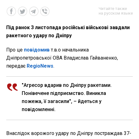
Читайте также
на русском языке
Під ранок 3 листопада російські військові завдали
ракетного удару по Дніпру
Про це
повідомив
т.в.о начальника
Дніпропетровської ОВА Владислав Гайваненко,
передає
RegioNews
.
"Агресор вдарив по Дніпру ракетами.
Понівечене підприємство. Виникла
пожежа, її загасили", – йдеться у
повідомленні.
Внаслідок ворожого удару по Дніпру постраждав 37-