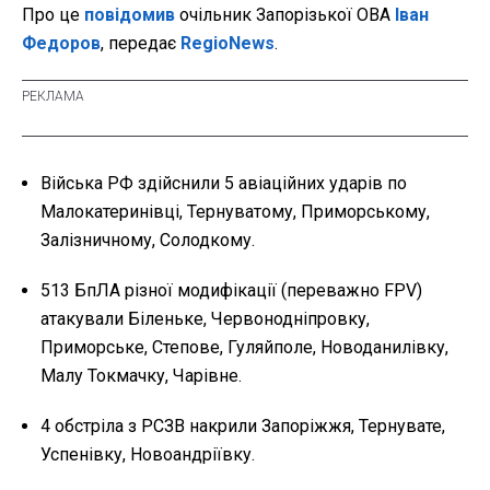
Про це
повідомив
очільник Запорізької ОВА
Іван
Федоров
, передає
RegioNews
.
Війська РФ здійснили 5 авіаційних ударів по
Малокатеринівці, Тернуватому, Приморському,
Залізничному, Солодкому.
513 БпЛА різної модифікації (переважно FPV)
атакували Біленьке, Червонодніпровку,
Приморське, Степове, Гуляйполе, Новоданилівку,
Малу Токмачку, Чарівне.
4 обстріла з РСЗВ накрили Запоріжжя, Тернувате,
Успенівку, Новоандріївку.