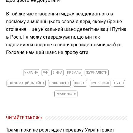
щоб цього не допустити.
В той же час створення іміджу неадекватного в
прямому значенні цього слова лідера, якому бреше
оточення – це унікальний шанс делегітимізаціі Путіна
в Росії. І я можу стверджувати, що він так
підставився вперше в своїй президентській карʼєрі.
Головне нам цей шанс не профукати.
УКРАЇНА
РФ
ВІЙНА
КРЕМЛЬ
ЖУРНАЛІСТИ
ІНФОРМАЦІЙНА ВІЙНА
ПОКРОВСЬК
ФРОНТ
КУП'ЯНСЬК
ПУТІН
РЕАЛЬНІСТЬ
ЧИТАЙТЕ ТАКОЖ »
Трамп поки не розглядає передачу Україні ракет