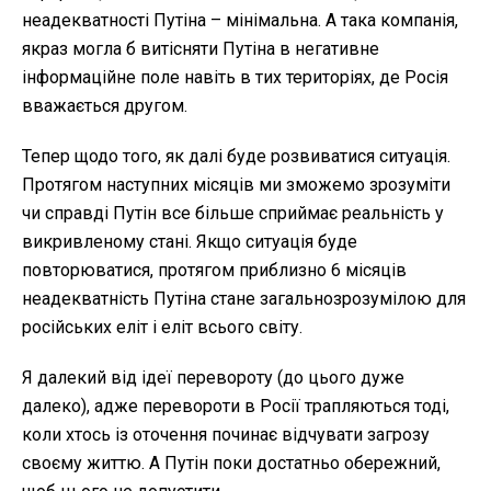
неадекватності Путіна – мінімальна. А така компанія,
якраз могла б витісняти Путіна в негативне
інформаційне поле навіть в тих територіях, де Росія
вважається другом.
Тепер щодо того, як далі буде розвиватися ситуація.
Протягом наступних місяців ми зможемо зрозуміти
чи справді Путін все більше сприймає реальність у
викривленому стані. Якщо ситуація буде
повторюватися, протягом приблизно 6 місяців
неадекватність Путіна стане загальнозрозумілою для
російських еліт і еліт всього світу.
Я далекий від ідеї перевороту (до цього дуже
далеко), адже перевороти в Росії трапляються тоді,
коли хтось із оточення починає відчувати загрозу
своєму життю. А Путін поки достатньо обережний,