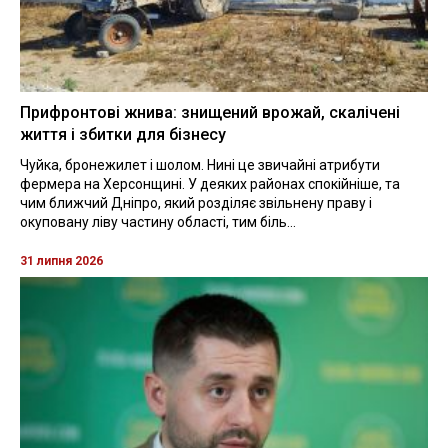
Прифронтові жнива: знищений врожай, скалічені
життя і збитки для бізнесу
Чуйка, бронежилет і шолом. Нині це звичайні атрибути
фермера на Херсонщині. У деяких районах спокійніше, та
чим ближчий Дніпро, який розділяє звільнену праву і
окуповану ліву частину області, тим біль...
31 липня 2026