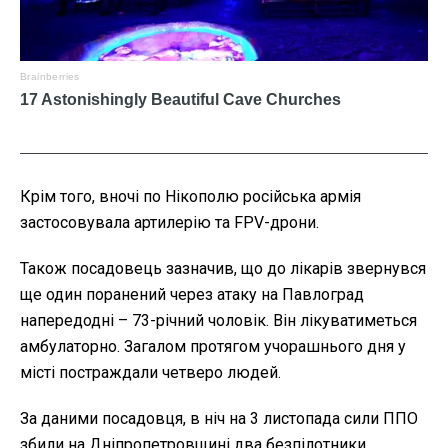
Крім того, вночі по Нікополю російська армія
застосовувала артилерію та FPV-дрони.
Також посадовець зазначив, що до лікарів звернувся
ще один поранений через атаку на Павлоград
напередодні – 73-річний чоловік. Він лікуватиметься
амбулаторно. Загалом протягом учорашнього дня у
місті постраждали четверо людей.
За даними посадовця, в ніч на 3 листопада сили ППО
збили на Дніпропетровщині два безпілотники.