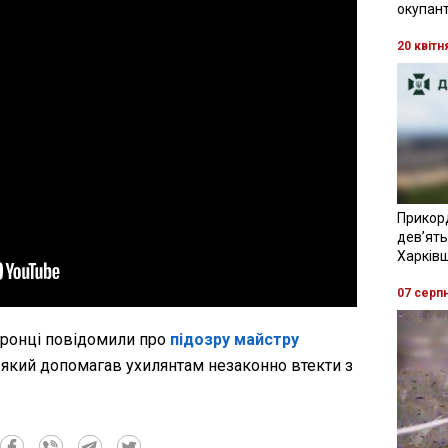
окупант
20 квітн
Прикор
девʼять
Харків
07 серп
оронці повідомили про
підозру майстру
 який допомагав ухилянтам незаконно втекти з