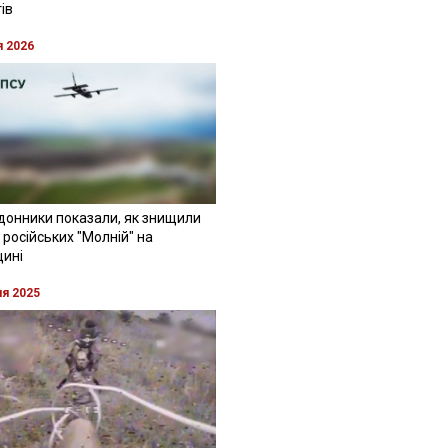
ів
я 2026
донники показали, як знищили
 російських "Молній" на
щині
ня 2025