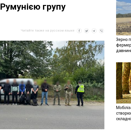
 Румунією групу
Читайте также на русском языке
Зерно п
фермер
давнин
Мобіліз
створюв
складн