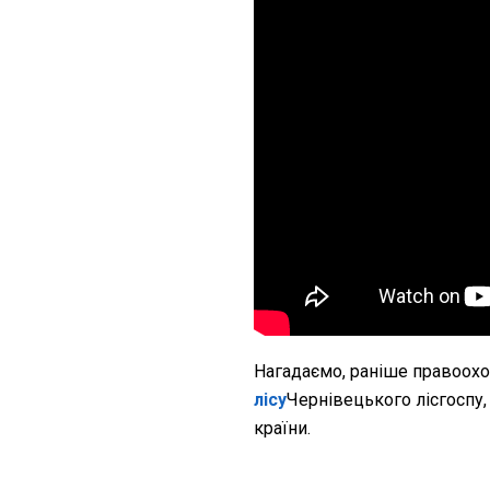
Нагадаємо, раніше правоох
лісу
Чернівецького лісгоспу,
країни.