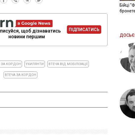
Бійці "
бронете
ПІДПИСАТИСЬ
писуйся, щоб дізнаватись
ДОСЬЄ
новини першим
 ЗА КОРДОН
УХИЛЯНТИ
ВТЕЧА ВІД МОБІЛІЗАЦІЇ
ВТЕЧА ЗА КОРДОН