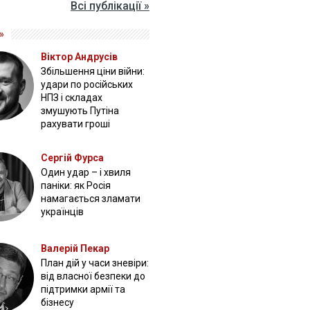
Всі публікації »
»
Віктор Андрусів
Збільшення ціни війни:
удари по російських
НПЗ і складах
змушують Путіна
рахувати гроші
Сергій Фурса
Один удар – і хвиля
паніки: як Росія
намагається зламати
українців
Валерій Пекар
План дій у часи зневіри:
від власної безпеки до
підтримки армії та
бізнесу