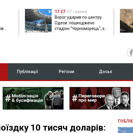
17:27
07 серпня
Ворог ударив по центру
Одеси: пошкоджено
ів
стадіон "Чорноморець", є
ла: в
постраждала
Публікації
Регіони
Досьє
ПУБЛІК
оїздку 10 тисяч доларів: