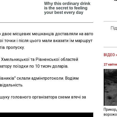
Пі
о двоє місцевих мешканців доставляли на авто
ої точки і після цього мали вказати їм маршрут
тів пропуску.
ВІДЕО 
, Хмельницької та Рівненської областей
27 квітн
атору поїздки по 10 тисяч доларів.
івників" склали адмінпротоколи. Водіям
відальність.
шуку головного організатора схеми втечі за
Прикор
ворожої