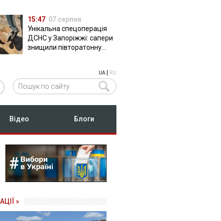
15:47
07 серпня
Унікальна спецоперація
ДСНС у Запоріжжі: сапери
знищили півторатонну
російську авіабомбу
ФАБ-500
|
UA
RU
Відео
Блоги
АЦІЇ »