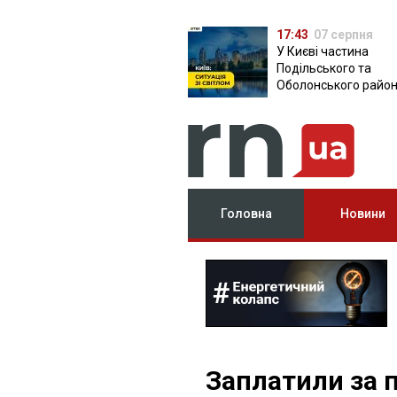
17:43
07 серпня
У Києві частина
Подільського та
Оболонського район
залишилася без світ
чому причина
Головна
Новини
Заплатили за п