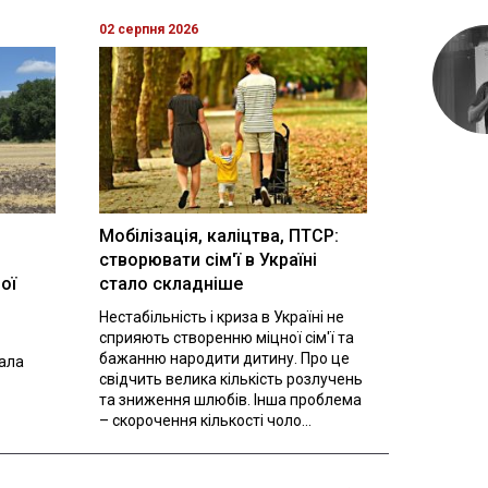
02 серпня 2026
Мобілізація, каліцтва, ПТСР:
створювати сім'ї в Україні
ої
стало складніше
Нестабільність і криза в Україні не
сприяють створенню міцної сім'ї та
бажанню народити дитину. Про це
вала
свідчить велика кількість розлучень
та зниження шлюбів. Інша проблема
– скорочення кількості чоло...