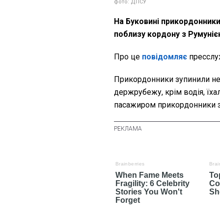
фото: ДПСУ
На Буковині прикордонники 
поблизу кордону з Румуні
Про це
повідомляє
пресслуж
Прикордонники зупинили неп
держрубежу, крім водія, їхал
пасажиром прикордонники за