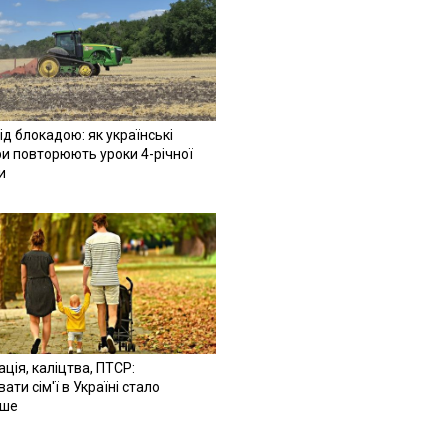
ід блокадою: як українські
и повторюють уроки 4-річної
и
ація, каліцтва, ПТСР:
ати сім'ї в Україні стало
іше