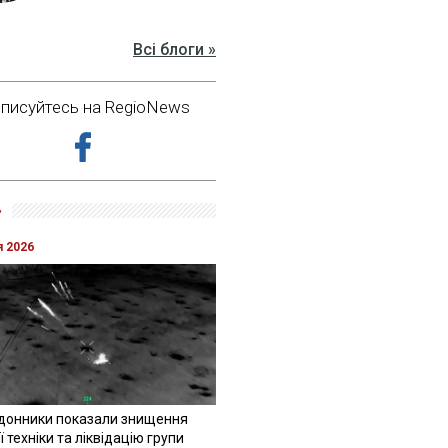
Всі блоги »
дписуйтесь на RegioNews
»
я 2026
донники показали знищення
 техніки та ліквідацію групи