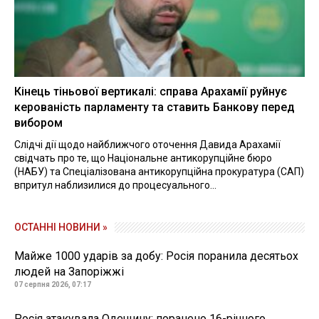
Кінець тіньової вертикалі: справа Арахамії руйнує
керованість парламенту та ставить Банкову перед
вибором
Слідчі дії щодо найближчого оточення Давида Арахамії
свідчать про те, що Національне антикорупційне бюро
(НАБУ) та Спеціалізована антикорупційна прокуратура (САП)
впритул наблизилися до процесуального...
ОСТАННІ НОВИНИ »
Майже 1000 ударів за добу: Росія поранила десятьох
людей на Запоріжжі
07 серпня 2026, 07:17
Росія атакувала Одещину: поранено 16-річного