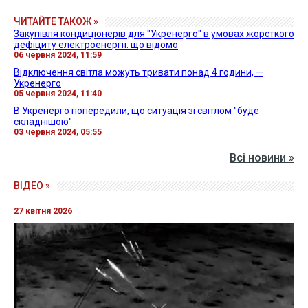
ЧИТАЙТЕ ТАКОЖ »
Закупівля кондиціонерів для "Укренерго" в умовах жорсткого
дефіциту електроенергії: що відомо
06 червня 2024, 11:59
Відключення світла можуть тривати понад 4 години, —
Укренерго
05 червня 2024, 11:40
В Укренерго попередили, що ситуація зі світлом "буде
складнішою"
03 червня 2024, 05:55
Всі новини »
ВІДЕО »
27 квітня 2026