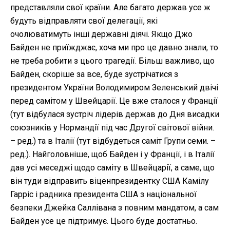
представляли свої країни. Але багато держав усе ж
будуть відправляти свої делегації, які
очолюватимуть інші державні діячі. Якщо Джо
Байден не приїжджає, хоча ми про це давно знали, то
не треба робити з цього трагедії. Більш важливо, що
Байден, скоріше за все, буде зустрічатися з
президентом України Володимиром Зеленський двічі
перед самітом у Швейцарії. Це вже сталося у Франції
(тут відбулася зустріч лідерів держав до Дня висадки
союзників у Нормандії під час Другої світової війни.
– ред.) та в Італії (тут відбудеться саміт Групи семи. –
ред.). Найголовніше, щоб Байден і у Франції, і в Італії
дав усі меседжі щодо саміту в Швейцарії, а саме, що
він туди відправить віценпрезидентку США Камілу
Гарріс і радника президента США з національної
безпеки Джейка Саллівана з повним мандатом, а сам
Байден усе це підтримує. Цього буде достатньо.