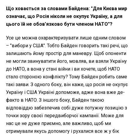
Що ховається за словами Байдена: "Для Києва мир
означає, що Росія ніколи не окупує Україну, а для
цього їй не обов’язково бути членом НАТО"?
Усе це можна охарактеризувати лише одним словом
– "вибори у США". Тобто Байден говорить такі речі, що
залишають йому простір для маневру. Щоб опоненти
не могли звинуватити його, мовляв, ви взяли Україну
до НАТО, а вона у стані війни і ви хочете, щоб НАТО
стало стороною конфлікту? Тому Байден робить саме
такі заяви. З одного боку, він каже, що росія не окупує
Україну і США Україні допоможе, адже вона вже де-
факто в НАТО. З іншого боку, Байден такою
відповіддю забезпечив собі дуже потужну позицію з
точки зору своєї передвиборчої кампанії. Може для
нас це не дуже приємно, але важливо, щоб ми
отримували якусь допомогу і рухалися все ж у бік