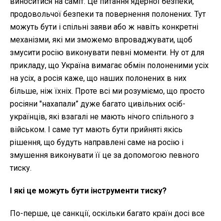
виноситися на саміт. Це питання ядерної безпеки,
продовольчої безпеки та повернення полонених. Тут
можуть бути і спільні заяви або ж навіть конкретні
механізми, які ми зможемо впроваджувати, щоб
змусити росію виконувати певні моменти. Ну от для
прикладу, що Україна вимагає обмін полоненими усіх
на усіх, а росія каже, що наших полонених в них
більше, ніж їхніх. Проте всі ми розуміємо, що просто
росіяни "нахапали” дуже багато цивільних осіб-
українців, які взагалі не мають нічого спільного з
військом. І саме тут мають бути прийняті якісь
рішення, що будуть направлені саме на росію і
змушення виконувати її це за допомогою певного
тиску.
І які це можуть бути інструменти тиску?
По-перше, це санкції, оскільки багато країн досі все