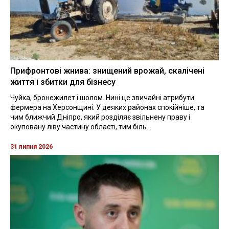
Прифронтові жнива: знищений врожай, скалічені
життя і збитки для бізнесу
Чуйка, бронежилет і шолом. Нині це звичайні атрибути
фермера на Херсонщині. У деяких районах спокійніше, та
чим ближчий Дніпро, який розділяє звільнену праву і
окуповану ліву частину області, тим біль...
31 липня 2026