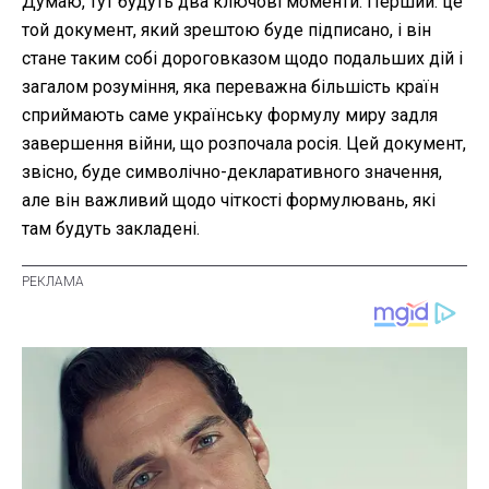
Думаю, тут будуть два ключові моменти. Перший: це
той документ, який зрештою буде підписано, і він
стане таким собі дороговказом щодо подальших дій і
загалом розуміння, яка переважна більшість країн
сприймають саме українську формулу миру задля
завершення війни, що розпочала росія. Цей документ,
звісно, буде символічно-декларативного значення,
але він важливий щодо чіткості формулювань, які
там будуть закладені.