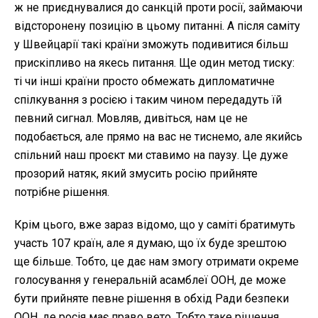
ж не приєднувалися до санкцій проти росії, займаючи
відсторонену позицію в цьому питанні. А після саміту
у Швейцарії такі країни зможуть подивитися більш
прискіпливо на якесь питання. Ще один метод тиску:
ті чи інші країни просто обмежать дипломатичне
спілкування з росією і таким чином передадуть їй
певний сигнал. Мовляв, дивіться, нам це не
подобається, але прямо на вас не тиснемо, але якийсь
спільний наш проєкт ми ставимо на паузу. Це дуже
прозорий натяк, який змусить росію прийняте
потрібне рішення.
Крім цього, вже зараз відомо, що у саміті братимуть
участь 107 країн, але я думаю, що їх буде зрештою
ще більше. Тобто, це дає нам змогу отримати окреме
голосування у генеральній асамблеї ООН, де може
бути прийняте певне рішення в обхід Ради безпеки
ООН, де росія має право вето. Тобто таке рішення