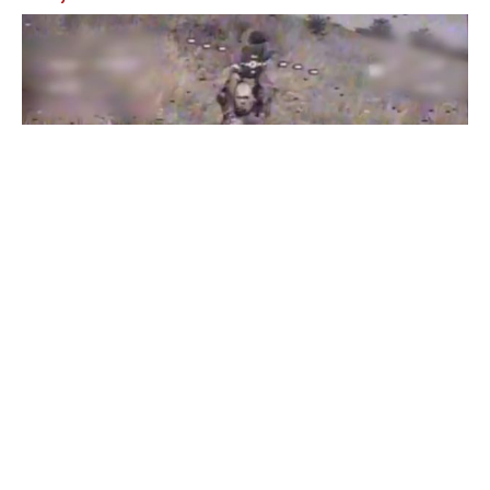
Бойцы "Феникса" ликвидировали пехоту и бронетехнику
врага в Донецкой области
Все видео »
ПУБЛИКАЦИИ »