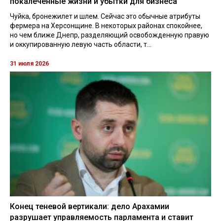
покалеченные жизни и убытки для бизнеса
Чуйка, бронежилет и шлем. Сейчас это обычные атрибуты
фермера на Херсонщине. В некоторых районах спокойнее,
но чем ближе Днепр, разделяющий освобожденную правую
и оккупированную левую часть области, т...
31 июля 2026
Конец теневой вертикали: дело Арахамии
разрушает управляемость парламента и ставит