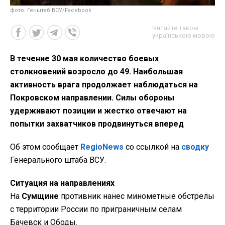
фото: Генштаб ВСУ/Facebook
Читайте також
українською мовою
В течение 30 мая количество боевых
столкновений возросло до 49. Наибольшая
активность врага продолжает наблюдаться на
Покровском направлении. Силы обороны
удерживают позиции и жестко отвечают на
попытки захватчиков продвинуться вперед
Об этом сообщает
RegioNews
со ссылкой на
сводку
Генерального штаба ВСУ.
Ситуация на направлениях
На
Сумщине
противник нанес минометные обстрелы
с территории России по приграничным селам
Бачевск и Ободы.