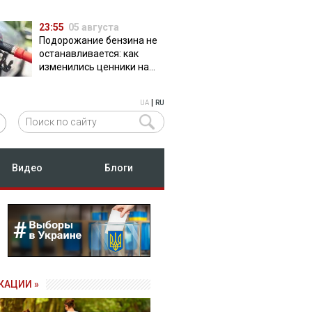
23:55
05 августа
Подорожание бензина не
останавливается: как
изменились ценники на
АЗС
|
UA
RU
Видео
Блоги
КАЦИИ »