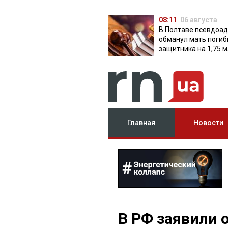
08:11
06 августа
В Полтаве псевдоа
обманул мать поги
защитника на 1,75 м
Главная
Новости
В РФ заявили 