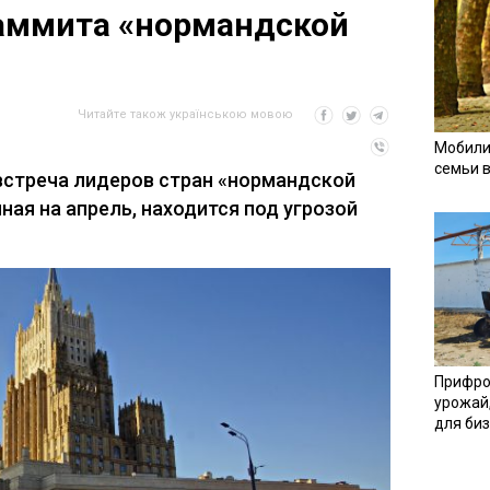
саммита «нормандской
Читайте також українською мовою
Мобили
семьи 
встреча лидеров стран «нормандской
ная на апрель, находится под угрозой
Прифро
урожай
для би