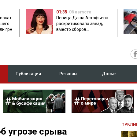
01:35
06 августа
двокат
Певица Даша Астафьева
бшего
раскритиковала звезд,
лн грн
вместо сборов
публикующих фото с
вечеринок
Публикации
Регионы
Досье
ПУБЛИ
об угрозе срыва