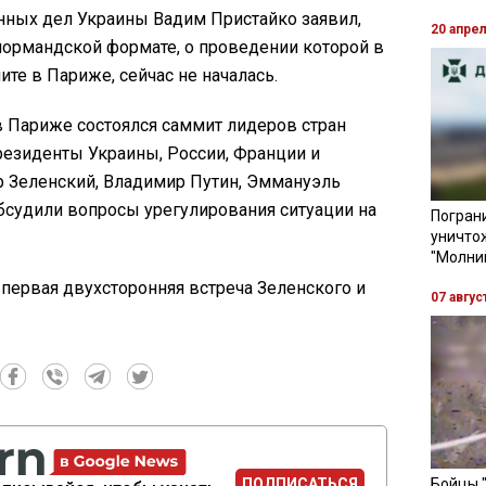
нных дел Украины Вадим Пристайко заявил,
20 апре
 нормандской формате, о проведении которой в
те в Париже, сейчас не началась.
в Париже состоялся саммит лидеров стран
резиденты Украины, России, Франции и
 Зеленский, Владимир Путин, Эммануэль
бсудили вопросы урегулирования ситуации на
Пограни
уничто
"Молни
первая двухсторонняя встреча Зеленского и
07 авгус
ПОДПИСАТЬСЯ
Бойцы 