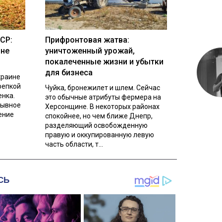
СР:
Прифронтовая жатва:
ине
уничтоженный урожай,
покалеченные жизни и убытки
для бизнеса
краине
репкой
Чуйка, бронежилет и шлем. Сейчас
енка.
это обычные атрибуты фермера на
рывное
Херсонщине. В некоторых районах
ение
спокойнее, но чем ближе Днепр,
разделяющий освобожденную
правую и оккупированную левую
часть области, т...