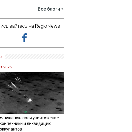
Все блоги »
исывайтесь на RegioNews
»
ля 2026
ичники показали уничтожение
кой техники и ликвидацию
 оккупантов