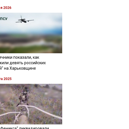
ля 2026
чники показали, как
жили девять российских
й" на Харьковщине
та 2025
"Феникса" ликвидировали