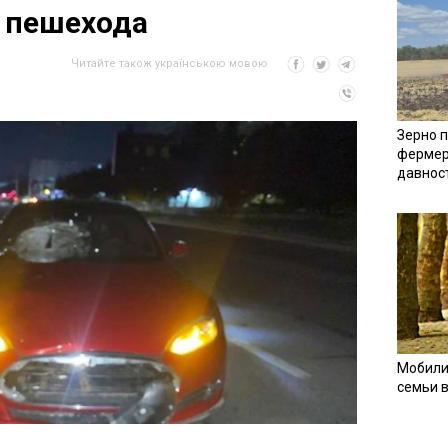
 пешехода
Читайте також українською мовою
Зерно п
фермер
давнос
Мобили
семьи 