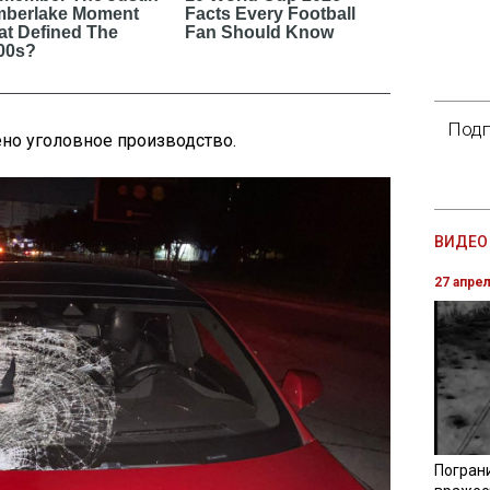
Подп
но уголовное производство.
ВИДЕО 
27 апре
Погран