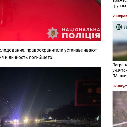
вражес
группы
20 апре
следование, правоохранители устанавливают
я и личность погибшего.
Пограни
уничто
"Молни
07 авгус