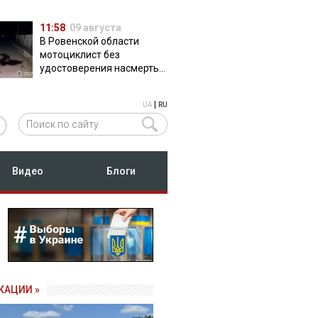
11:58
09 августа
В Ровенской области
мотоциклист без
удостоверения насмерть
сбил пешехода
|
UA
RU
Видео
Блоги
КАЦИИ »