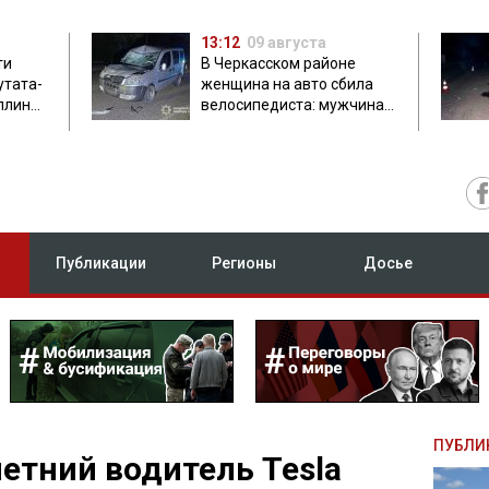
13:12
09 августа
ти
В Черкасском районе
утата-
женщина на авто сбила
плинки
велосипедиста: мужчина
погиб на месте
Публикации
Регионы
Досье
ПУБЛИ
летний водитель Tesla