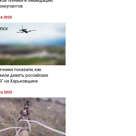
кой техники и ликвидацию
 оккупантов
ля 2026
чники показали, как
жили девять российских
й" на Харьковщине
та 2025