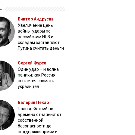
»
Виктор Андрусив
Увеличение цены
войны: удары по
российским НПЗ и
складам заставляют
Путина считать деньги
Сергей Фурса
Один удар – и волна
паники: как Россия
пытается сломать
украинцев
Валерий Пекар
План действий во
времена отчаяния: от
собственной
безопасности до
поддержки армии и