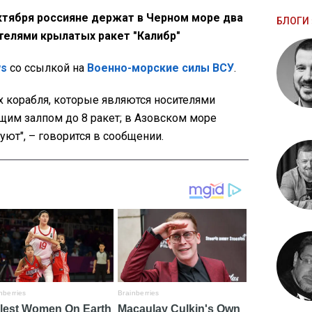
октября россияне держат в Черном море два
БЛОГИ 
телями крылатых ракет "Калибр"
ws
со ссылкой на
Военно-морские силы ВСУ
.
х корабля, которые являются носителями
щим залпом до 8 ракет; в Азовском море
уют", – говорится в сообщении.